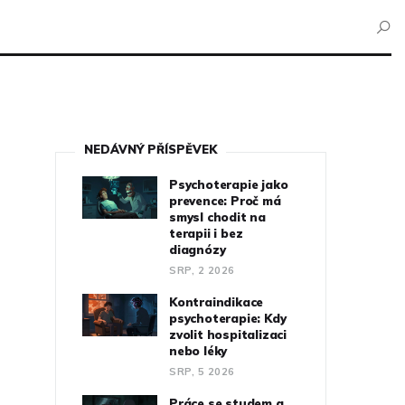
NEDÁVNÝ PŘÍSPĚVEK
Psychoterapie jako
prevence: Proč má
smysl chodit na
terapii i bez
diagnózy
SRP, 2 2026
Kontraindikace
psychoterapie: Kdy
zvolit hospitalizaci
nebo léky
SRP, 5 2026
Práce se studem a