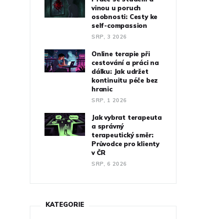
vinou u poruch
osobnosti: Cesty ke
self-compassion
SRP, 3 2026
Online terapie při
cestování a práci na
dálku: Jak udržet
kontinuitu péče bez
hranic
SRP, 1 2026
Jak vybrat terapeuta
a správný
terapeutický směr:
Průvodce pro klienty
v ČR
SRP, 6 2026
KATEGORIE