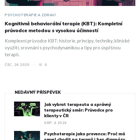
PSYCHOTERAPIE A ZDRAVÍ
Kognitivně behaviorální terapie (KBT): Kompletní
průvodce metodou s vysokou účinností
Komplexní průvodce KBT: historie, principy, techniky, klinické
využití, srovnání s psychodynamikou a tipy pro úspěšnou
terapii.
ČEC, 26 2025
0
NEDÁVNÝ PŘÍSPĚVEK
Jak vybrat terapeuta a správný
terapeutický směr: Průvodce pro
klienty v ČR
SRP, 6 2026
Psychoterapie jako prevence: Proč má
smysl chodit na terapii i bez diagnózy