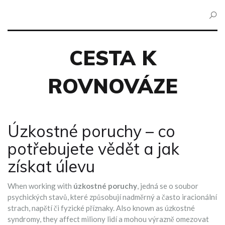
CESTA K
ROVNOVÁZE
Úzkostné poruchy – co
potřebujete vědět a jak
získat úlevu
When working with
úzkostné poruchy
,
jedná se o soubor
psychických stavů, které způsobují nadměrný a často iracionální
strach, napětí či fyzické příznaky
. Also known as
úzkostné
syndromy
, they affect miliony lidí a mohou výrazně omezovat