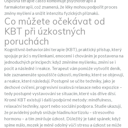
Úspěšná terapie často kombinuje psychoterapii a
farmakoterapii, což znamená, že léky mohou podpořit proces
změny myšlení a snížit intenzitu fyzických příznaků.
Co můžete očekávat od
KBT při úzkostných
poruchách
Kognitivně‑behaviorální terapie (KBT)
,
praktický přístup, který
spojuje práci s myšlenkami, emocemi i chováním
je postavena na
jednoduchých principech: když změníme myšlenku, změní se i
pocit a následně i reakce. Terapeut vám pomůže vytvořit deník,
kde zaznamenáte spouštěče úzkosti, myšlenky, které se objevují,
a reakce, které následují. Postupně se učíte techniky, jako je
dechové cvičení, progresivní svalová relaxace nebo expozice –
tedy postupné vystavování se situacím, které vás dříve děsí.
Kromě KBT existují i další podpůrné metody: mindfulness,
relaxační techniky, sport nebo sociální podpora. Studie ukazují,
že pravidelný pohyb snižuje hladinu kortizolu – stresového
hormonu – a tím zmírňuje úzkost. Důležitý je také spánek; když
spíme málo, mozek je méně odolný vůči stresu a úzkost se může