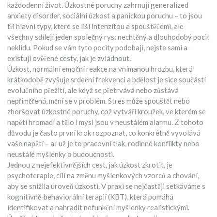
každodenní život.
Úzkostné poruchy zahrnují generalized
anxiety disorder, sociální úzkost a panickou poruchu – to jsou
tři hlavní typy, které se liší intenzitou a spouštěčemi, ale
všechny sdílejí jeden společný rys: nechtěný a dlouhodobý pocit
neklidu. Pokud se vám tyto pocity podobají, nejste sami a
existují ověřené cesty, jak je zvládnout.
Úzkost
,
normální emoční reakce na vnímanou hrozbu, která
krátkodobě zvyšuje srdeční frekvenci a bdělost
je sice součástí
evolučního přežití, ale když se přetrvává nebo zůstává
nepřiměřená, mění se v problém. Stres může spouštět nebo
zhoršovat úzkostné poruchy, což vytváří kroužek, ve kterém se
napětí hromadí a tělo i mysl jsou v neustálém alarmu. Z tohoto
důvodu je často první krok rozpoznat, co konkrétně vyvolává
vaše napětí – ať už je to pracovní tlak, rodinné konflikty nebo
neustálé myšlenky o budoucnosti.
Jednou z nejefektivnějších cest, jak úzkost zkrotit, je
psychoterapie
,
cílí na změnu myšlenkových vzorců a chování,
aby se snížila úroveň úzkosti
. V praxi se nejčastěji setkáváme s
kognitivně‑behaviorální terapií (KBT), která pomáhá
identifikovat a nahradit nefunkční myšlenky realistickými.