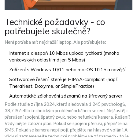
Technické požadavky - co
potřebujete skutečně?
Není potřeba mít nejdražší laptop. Ale potřebujete:
Internet s alespoň 10 Mbps upload rychlostí (mnoho
venkovských oblastí má jen 5 Mbps)
Zařízení s Windows 10/11 nebo macOS 10.15 a novější
Softwarové řešení, které je HIPAA-compliant (např.
TheraNest, Doxy.me, or SimplePractice)
Automatické zálohování záznamů na šifrovaný server
Podle studie z října 2024, která sledovala 1 245 psychologů,
38,7 % čelilo technickým problémům během sezení. Nejčastěji:
přerušení spojení, špatný zvuk, nebo nefunkční kamera. Řešení?
Vždy mějte záložní plán. Pokud se spojení přeruší, přepněte na
SMS. Pokud se kamera nepřipojí, přejděte na hlasové volání. A
vždy si zaznamenejte technické problémy ve záznamech - to je