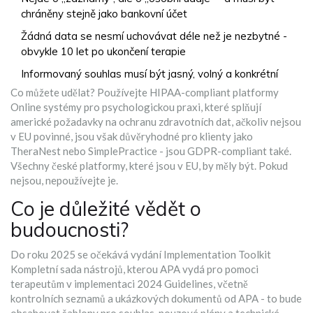
chráněny stejně jako bankovní účet
Žádná data se nesmí uchovávat déle než je nezbytné -
obvykle 10 let po ukončení terapie
Informovaný souhlas musí být jasný, volný a konkrétní
Co můžete udělat? Používejte
HIPAA-compliant platformy
Online systémy pro psychologickou praxi, které splňují
americké požadavky na ochranu zdravotních dat, ačkoliv nejsou
v EU povinné, jsou však důvěryhodné pro klienty
jako
TheraNest nebo SimplePractice - jsou GDPR-compliant také.
Všechny české platformy, které jsou v EU, by měly být. Pokud
nejsou, nepoužívejte je.
Co je důležité vědět o
budoucnosti?
Do roku 2025 se očekává vydání
Implementation Toolkit
Kompletní sada nástrojů, kterou APA vydá pro pomoci
terapeutům v implementaci 2024 Guidelines, včetně
kontrolních seznamů a ukázkových dokumentů
od APA - to bude