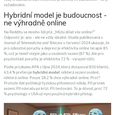
vyžadováno.
Hybridní model je budoucnost -
ne výhradně online
Na Redditu se mnoho lidí ptá: „Můžu dělat vše online?“
Odpověď je: ano - ale ne vždy ideálně. Studie publikovaná v
Journal of Telemedicine and Telecare
v červenci 2024 ukazuje, že
pro úzkostné poruchy a depresi je efektivita online terapie 85
%, což je téměř stejné jako u osobních sezení (87 %). Ale pro
psychotické poruchy je efektivita 72 % - výrazně nižší.
Podle průzkumu APA z října 2024, který dotazoval 850 klientů,
63,4 % preferuje
hybridní model
: některá sezení osobně,
některá online. Pouze 18,2 % chce výhradně online. Proč?
Protože lidé potřebují fyzickou přítomnost někdy. Při prvním
sezení. Při návratu po krizi. Při testování. To je důvod, proč 72
% psychologů v USA už nyní používá hybridní přístup.