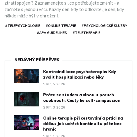
ztratí spojení? Zaznamenejte si, co potřebujete změnit - a
začněte s jednou věcí. Každý den, kdy to odložíte, je den, kdy
někdo může být v ohrožení.
#TELEPSYCHOLOGIE
#ONLINE TERAPIE
#PSYCHOLOGICKÉ SLUŽBY
#APA GUIDELINES
#TELETHERAPIE
NEDÁVNÝ PŘÍSPĚVEK
Kontraindikace psychoterapie: Kdy
zvolit hospitalizaci nebo léky
SRP, 5 2026
Práce se studem a vinou u poruch
osobnosti: Cesty ke self-compassion
SRP, 3 2026
Online terapie při cestování a práci na
dálku: Jak udržet kontinuitu péče bez
hranic
SRP, 1 2026