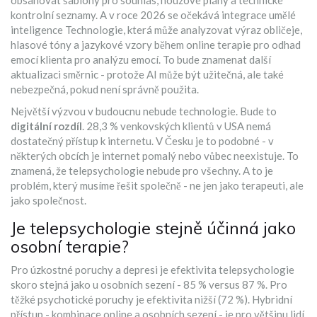
obsahovat šablony pro souhlas, nouzové plány a technické
kontrolní seznamy. A v roce 2026 se očekává integrace
umělé
inteligence
Technologie, která může analyzovat výraz obličeje,
hlasové tóny a jazykové vzory během online terapie pro odhad
emocí klienta
pro analýzu emocí. To bude znamenat další
aktualizaci směrnic - protože AI může být užitečná, ale také
nebezpečná, pokud není správně použita.
Největší výzvou v budoucnu nebude technologie. Bude to
digitální rozdíl
. 28,3 % venkovských klientů v USA nemá
dostatečný přístup k internetu. V Česku je to podobné - v
některých obcích je internet pomalý nebo vůbec neexistuje. To
znamená, že telepsychologie nebude pro všechny. A to je
problém, který musíme řešit společně - ne jen jako terapeuti, ale
jako společnost.
Je telepsychologie stejně účinná jako
osobní terapie?
Pro úzkostné poruchy a depresi je efektivita telepsychologie
skoro stejná jako u osobních sezení - 85 % versus 87 %. Pro
těžké psychotické poruchy je efektivita nižší (72 %). Hybridní
přístup - kombinace online a osobních sezení - je pro většinu lidí