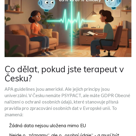
Co dělat, pokud jste terapeut v
Česku?
APA guidelines jsou americké. Ale jejich principy jsou
univerzální. V Česku nemáte PSYPACT, ale máte
GDPR
Obecné
nařízení o ochraně osobních údajů, které stanovuje přísná
pravidla pro zpracování osobních dat v Evropské unii
. To
znamená:
Žádná data nejsou uložena mimo EU
Nejde o „záznamy“, ale o „osobní údaje“ - a musí být