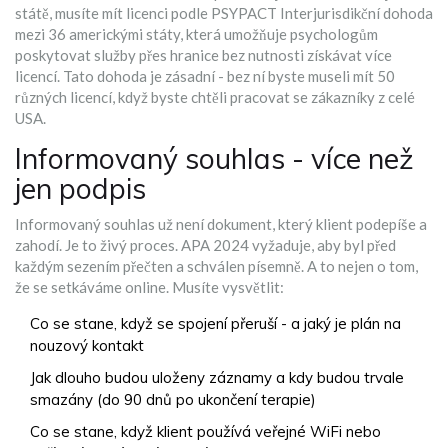
státě, musíte mít licenci podle
PSYPACT
Interjurisdikční dohoda
mezi 36 americkými státy, která umožňuje psychologům
poskytovat služby přes hranice bez nutnosti získávat více
licencí
. Tato dohoda je zásadní - bez ní byste museli mít 50
různých licencí, když byste chtěli pracovat se zákazníky z celé
USA.
Informovaný souhlas - více než
jen podpis
Informovaný souhlas už není dokument, který klient podepíše a
zahodí. Je to živý proces. APA 2024 vyžaduje, aby byl před
každým sezením přečten a schválen písemně. A to nejen o tom,
že se setkáváme online. Musíte vysvětlit:
Co se stane, když se spojení přeruší - a jaký je plán na
nouzový kontakt
Jak dlouho budou uloženy záznamy a kdy budou trvale
smazány (do 90 dnů po ukončení terapie)
Co se stane, když klient používá veřejné WiFi nebo