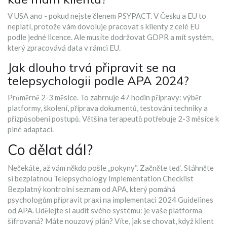
V USA ano - pokud nejste členem PSYPACT. V Česku a EU to
neplatí, protože vám dovoluje pracovat s klienty z celé EU
podle jedné licence. Ale musíte dodržovat GDPR a mít systém,
který zpracovává data v rámci EU.
Jak dlouho trvá připravit se na
telepsychologii podle APA 2024?
Průměrně 2-3 měsíce. To zahrnuje 47 hodin přípravy: výběr
platformy, školení, příprava dokumentů, testování techniky a
přizpůsobení postupů. Většina terapeutů potřebuje 2-3 měsíce k
plné adaptaci.
Co dělat dál?
Nečekáte, až vám někdo pošle „pokyny“. Začněte teď. Stáhněte
si bezplatnou
Telepsychology Implementation Checklist
Bezplatný kontrolní seznam od APA, který pomáhá
psychologům připravit praxi na implementaci 2024 Guidelines
od APA. Udělejte si audit svého systému: je vaše platforma
šifrovaná? Máte nouzový plán? Víte, jak se chovat, když klient