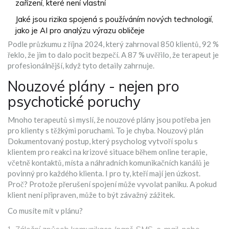
zařízení, které není vlastní
Jaké jsou rizika spojená s používáním nových technologií,
jako je AI pro analýzu výrazu obličeje
Podle průzkumu z října 2024, který zahrnoval 850 klientů, 92 %
řeklo, že jim to dalo pocit bezpečí. A 87 % uvěřilo, že terapeut je
profesionálnější, když tyto detaily zahrnuje.
Nouzové plány - nejen pro
psychotické poruchy
Mnoho terapeutů si myslí, že nouzové plány jsou potřeba jen
pro klienty s těžkými poruchami. To je chyba.
Nouzový plán
Dokumentovaný postup, který psycholog vytvoří spolu s
klientem pro reakci na krizové situace během online terapie,
včetně kontaktů, místa a náhradních komunikačních kanálů
je
povinný pro každého klienta. I pro ty, kteří mají jen úzkost.
Proč? Protože přerušení spojení může vyvolat paniku. A pokud
klient není připraven, může to být závažný zážitek.
Co musíte mít v plánu?