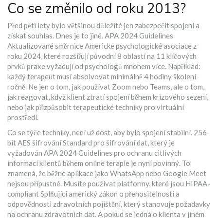
Co se změnilo od roku 2013?
Před pěti lety bylo většinou důležité jen zabezpečit spojení a
získat souhlas. Dnes je to jiné.
APA 2024 Guidelines
Aktualizované směrnice Americké psychologické asociace z
roku 2024, které rozšiřují původní 8 oblastí na 11 klíčových
prvků praxe
vyžadují od psychologů mnohem více. Například:
každý terapeut musí absolvovat minimálně 4 hodiny školení
ročně. Ne jen o tom, jak používat Zoom nebo Teams, ale o tom,
jak reagovat, když klient ztratí spojení během krizového sezení,
nebo jak přizpůsobit terapeutické techniky pro virtuální
prostředí.
Co se týče techniky, není už dost, aby bylo spojení stabilní.
256-
bit AES šifrování
Standard pro šifrování dat, který je
vyžadován APA 2024 Guidelines pro ochranu citlivých
informací klientů během online terapie
je nyní povinný. To
znamená, že běžné aplikace jako WhatsApp nebo Google Meet
nejsou přípustné. Musíte používat platformy, které jsou
HIPAA-
compliant
Splňující americký zákon o přenositelnosti a
odpovědnosti zdravotních pojištění, který stanovuje požadavky
na ochranu zdravotních dat
. A pokud se jedná o klienta v jiném