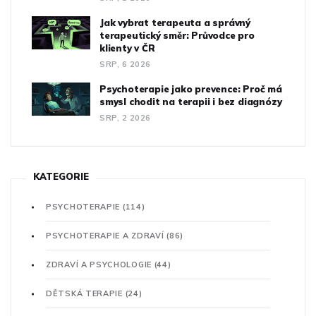
Jak vybrat terapeuta a správný
terapeutický směr: Průvodce pro
klienty v ČR
SRP, 6 2026
Psychoterapie jako prevence: Proč má
smysl chodit na terapii i bez diagnózy
SRP, 2 2026
KATEGORIE
PSYCHOTERAPIE
(114)
PSYCHOTERAPIE A ZDRAVÍ
(86)
ZDRAVÍ A PSYCHOLOGIE
(44)
DĚTSKÁ TERAPIE
(24)