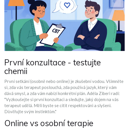
První konzultace - testujte
chemii
První setkání (osobně nebo online) je zkušební vodou. Všimněte
si, zda vás terapeut poslouchá, zda používá jazyk, který vám
dává smysl, a zda vám nabízí konkrétní plán. Adéla Ziberi radí:
"Vyzkoušejte si první konzultaci a sledujte, jaký dojem na vás
terapeut udělá. Měli byste se cítit respektováni a slyšeni.
Důvěřujte svým instinktům."
Online vs osobní terapie