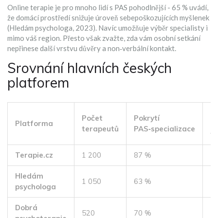
Online terapie je pro mnoho lidí s PAS pohodlnější - 65 % uvádí,
že domácí prostředí snižuje úroveň sebepoškozujících myšlenek
(Hledám psychologa, 2023). Navíc umožňuje výběr specialisty i
mimo váš region. Přesto však zvažte, zda vám osobní setkání
nepřinese další vrstvu důvěry a non‑verbální kontakt.
Srovnání hlavních českých
platforem
P
Počet
Pokrytí
Platforma
d
terapeutů
PAS‑specializace
t
Terapie.cz
1 200
87 %
3 
Hledám
1 050
63 %
1‑
psychologa
Dobrá
520
70 %
5 