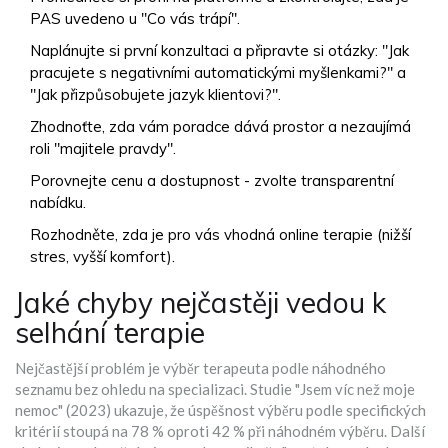
PAS uvedeno u "Co vás trápí".
Naplánujte si první konzultaci a připravte si otázky: "Jak
pracujete s negativními automatickými myšlenkami?" a
"Jak přizpůsobujete jazyk klientovi?".
Zhodnoťte, zda vám poradce dává prostor a nezaujímá
roli "majitele pravdy".
Porovnejte cenu a dostupnost - zvolte transparentní
nabídku.
Rozhodněte, zda je pro vás vhodná online terapie (nižší
stres, vyšší komfort).
Jaké chyby nejčastěji vedou k
selhání terapie
Nejčastější problém je výběr terapeuta podle náhodného
seznamu bez ohledu na specializaci. Studie "Jsem víc než moje
nemoc" (2023) ukazuje, že úspěšnost výběru podle specifických
kritérií stoupá na 78 % oproti 42 % při náhodném výběru. Další