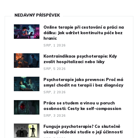
NEDÁVNÝ PŘÍSPĚVEK
Online terapie při cestování a práci na
dálku: Jak udržet kontinuitu péče bez
hranic
SRP, 1 2026
Kontraindikace psychoterapie: Kdy
zvolit hospitalizaci nebo léky
SRP, 5 2026
Psychoterapie jako prevence: Proč má
smysl chodit na terapii i bez diagnózy
SRP, 2 2026
Práce se studem a vinou u poruch
osobnosti: Cesty ke self-compassion
SRP, 3 2026
Funguje psychoterapie? Co skutečně
ukazují vědecké studie o její účinnosti