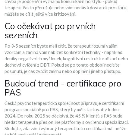
chyba je podcenění významu komunikačního stylu - pokud
terapeut často přerušuje nebo vám nedává dostatek prostoru,
můžete se cítit ještě více kritizováni.
Co očekávat po prvních
sezeních
Po 3‑5 sezeních byste měli cítit, že terapeut rozumí vašim
vzorcům a začíná vám nabízet konkrétní techniky - například
deníky negativních myšlenek, kognitivní restrukturalizaci nebo
dechová cvičení z DBT. Pokud se po tomto období necítíte
posunuti, je čas zvážit změnu nebo doplnění jiného přístupu.
Budoucí trend - certifikace pro
PAS
Česká psychoterapeutická společnost připravuje certifikační
program speciálně pro PAS, který by měl startovat v lednu
2024. Do roku 2025 se očekává, že 45 % klientů s PAS bude
hledat terapeuta přes online platformy s ověřenou specializací.
Sledujte, zda vámi vybraný terapeut tuto certifikaci má - může
to být znak vyšší odbornosti.