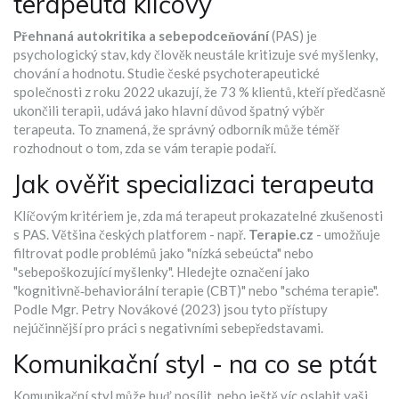
terapeuta klíčový
Přehnaná autokritika a sebepodceňování
(
PAS
)
je
psychologický stav, kdy člověk neustále kritizuje své myšlenky,
chování a hodnotu. Studie české psychoterapeutické
společnosti z roku 2022 ukazují, že 73 % klientů, kteří předčasně
ukončili terapii, udává jako hlavní důvod špatný výběr
terapeuta. To znamená, že správný odborník může téměř
rozhodnout o tom, zda se vám terapie podaří.
Jak ověřit specializaci terapeuta
Klíčovým kritériem je, zda má terapeut prokazatelné zkušenosti
s PAS. Většina českých platforem - např.
Terapie.cz
- umožňuje
filtrovat podle problémů jako "nízká sebeúcta" nebo
"sebepoškozující myšlenky". Hledejte označení jako
"kognitivně‑behaviorální terapie (CBT)" nebo "schéma terapie".
Podle Mgr. Petry Novákové (2023) jsou tyto přístupy
nejúčinnější pro práci s negativními sebepředstavami.
Komunikační styl - na co se ptát
Komunikační styl může buď posílit, nebo ještě víc oslabit vaši