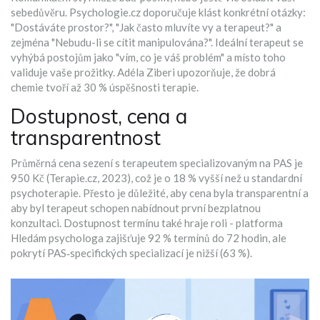
sebedůvěru. Psychologie.cz doporučuje klást konkrétní otázky:
"Dostáváte prostor?", "Jak často mluvíte vy a terapeut?" a
zejména "Nebudu-li se cítit manipulována?". Ideální terapeut se
vyhýbá postojům jako "vím, co je váš problém" a místo toho
validuje vaše prožitky. Adéla Ziberi upozorňuje, že dobrá
chemie tvoří až 30 % úspěšnosti terapie.
Dostupnost, cena a
transparentnost
Průměrná cena sezení s terapeutem specializovaným na PAS je
950 Kč (Terapie.cz, 2023), což je o 18 % vyšší než u standardní
psychoterapie. Přesto je důležité, aby cena byla transparentní a
aby byl terapeut schopen nabídnout první bezplatnou
konzultaci. Dostupnost termínu také hraje roli - platforma
Hledám psychologa zajišťuje 92 % termínů do 72 hodin, ale
pokrytí PAS‑specifických specializací je nižší (63 %).