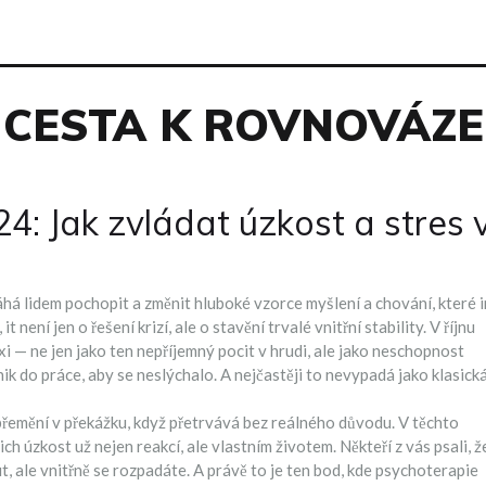
CESTA K ROVNOVÁZE
24: Jak zvládat úzkost a stres 
há lidem pochopit a změnit hluboké vzorce myšlení a chování, které 
, it
není jen o řešení krizí, ale o stavění trvalé vnitřní stability
.
V říjnu
xi — ne jen jako ten nepříjemný pocit v hrudi, ale jako neschopnost
ik do práce, aby se neslýchalo. A nejčastěji to nevypadá jako klasick
e přemění v překážku, když přetrvává bez reálného důvodu
.
V těchto
ejich úzkost už nejen reakcí, ale vlastním životem. Někteří z vás psali, ž
ut, ale vnitřně se rozpadáte. A právě to je ten bod, kde psychoterapie