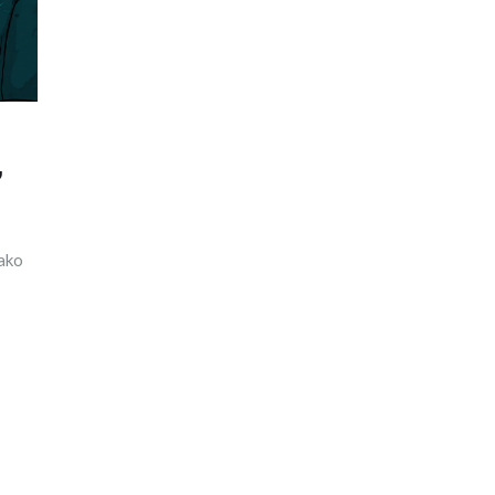
,
jako