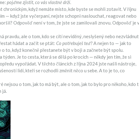
áme:
pojďme zjistit, co vás vlastně drží
.
tát chronickým, když nemáte místo, kde byste se mohli zotavit
.
V říjnu
ížím — když jste vyčerpaní, nejste schopni naslouchat, reagovat nebo
zhoršil? Odpověď není v tom, že jste se zamilovali znovu. Odpověď je 
 má pravdu, ale o tom, kdo se cítí neviděný, neslyšený nebo nezvládnu
 přestat hádat a začít se ptát:
Co potřebuješ teď?
A nejen to — jak to
 o to, když konečně přestanete být v boji a začnete být spolu.
týden. Je to cesta, která se dělá po krocích — někdy jen tím, že si
opředu vypořádat. V těchto článcích z října 2024 jste našli nástroje,
eností lidí, kteří se rozhodli změnit něco u sebe. A to je to, co
é nejsou o tom, jak to má být, ale o tom, jak to bylo pro někoho, kdo 
 já.