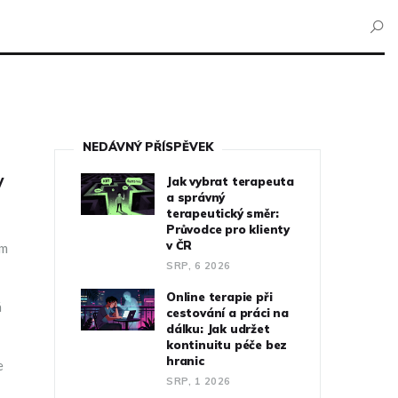
NEDÁVNÝ PŘÍSPĚVEK
v
Jak vybrat terapeuta
a správný
terapeutický směr:
Průvodce pro klienty
v ČR
im
SRP, 6 2026
Online terapie při
á
cestování a práci na
dálku: Jak udržet
kontinuitu péče bez
hranic
e
SRP, 1 2026