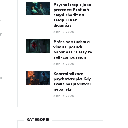
Psychoterapie jako
prevence: Proč má
smysl chodit na
terapii i bez
v
diagnózy
SRP, 2 2026
tý
.
Práce se studem a
vinou u poruch
osobnosti: Cesty ke
self-compassion
SRP, 3 2026
Kontraindikace
to
psychoterapie: Kdy
zvolit hospitalizaci
nebo léky
SRP, 5 2026
KATEGORIE