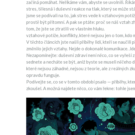
začíná pomáhat. Neříkáme vám, abyste se uvolnili. Řík
stres
,
tělesná i duševní reakce na tlak, který se může s
jsme se podívali na to, jak stres vede k vztahovým pot
prostě být přítomní. A pak se ptáte: proč se náš vztah 
tom, že jste se ztratili ve vlastním hluku.
vztahové potíže
,
konflikty, které nejsou jen o tom, kdo
V těchto článcích jste našli příběhy lidí, kteří se naučili
změnilo jejich vztahy. Nejde o dokonalé komunikace. Jde
Nezapomínejte: duševní zdraví není něco, co se vyřeší za 
sednete a necháte se být, aniž byste se museli něčeho d
které nejsou záhadné, nejsou z teorie, ale z reálných zkuš
opravdu funguje.
Podívejte se, co se v tomto období psalo — příběhy, kter
zkoušel. A možná najdete něco, co vám řekne: tohle jsem