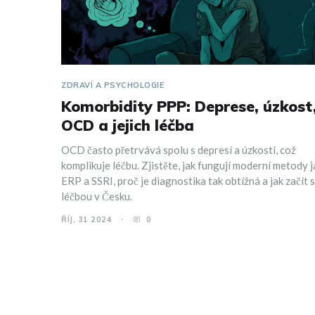
ZDRAVÍ A PSYCHOLOGIE
Komorbidity PPP: Deprese, úzkost
OCD a jejich léčba
OCD často přetrvává spolu s depresí a úzkostí, což
komplikuje léčbu. Zjistěte, jak fungují moderní metody 
ERP a SSRI, proč je diagnostika tak obtížná a jak začít s
léčbou v Česku.
ŘÍJ, 31 2024
0