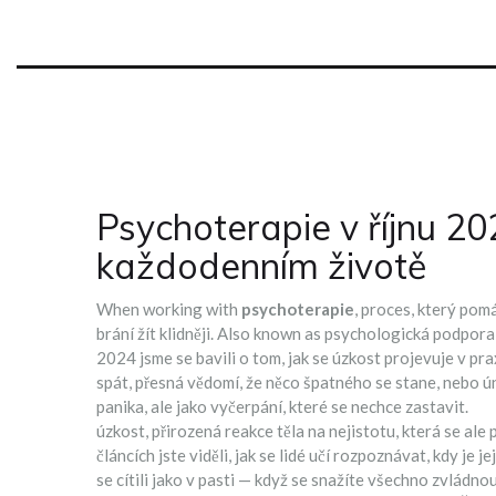
Psychoterapie v říjnu 20
každodenním životě
When working with
psychoterapie
,
proces, který pomá
brání žít klidněji
. Also known as
psychologická podpora
2024 jsme se bavili o tom, jak se úzkost projevuje v pra
spát, přesná vědomí, že něco špatného se stane, nebo ún
panika, ale jako vyčerpání, které se nechce zastavit.
úzkost
,
přirozená reakce těla na nejistotu, která se al
článcích jste viděli, jak se lidé učí rozpoznávat, kdy je j
se cítili jako v pasti — když se snažíte všechno zvládno