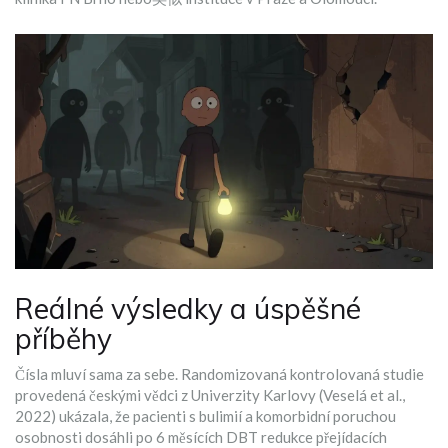
Reálné výsledky a úspěšné
příběhy
Čísla mluví sama za sebe. Randomizovaná kontrolovaná studie
provedená českými vědci z Univerzity Karlovy (Veselá et al.,
2022) ukázala, že pacienti s bulimií a komorbidní poruchou
osobnosti dosáhli po 6 měsících DBT redukce přejídacích