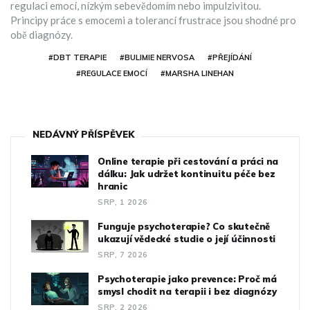
regulaci emocí, nízkým sebevědomím nebo impulzivitou.
Principy práce s emocemi a tolerancí frustrace jsou shodné pro
obě diagnózy.
#DBT TERAPIE
#BULIMIE NERVOSA
#PŘEJÍDÁNÍ
#REGULACE EMOCÍ
#MARSHA LINEHAN
NEDÁVNÝ PŘÍSPĚVEK
Online terapie při cestování a práci na
dálku: Jak udržet kontinuitu péče bez
hranic
SRP, 1 2026
Funguje psychoterapie? Co skutečně
ukazují vědecké studie o její účinnosti
SRP, 7 2026
Psychoterapie jako prevence: Proč má
smysl chodit na terapii i bez diagnózy
SRP, 2 2026