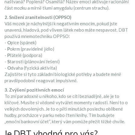
naštvaná? Poplená? Osamělá? Název emoci aktivuje racionální
část mozku a mírně tlumí amygdalu (centrum strachu).
2. Snížení zranitelnosti (OPPSO)
Váš mozek je náchylnější k negativním emocím, pokud jste
unavená, hladová, pod vlivem látek nebo máte nespavost. DBT
používá mnemotechniku OPPSO:
-
O
pice (spánek)
-
P
okrm (pravidelné jídlo)
-
P
řátelé (podpora)
-
S
tarosti (plánování řešení)
-
O
dvaha (fyzická aktivita)
Zajistěte si tyto základní biologické potřeby a budete méně
pravděpodobně reagovat impulsivně.
3. Zvýšení pozitivních emocí
To zní paradoxně u někoho, kdo se cítí beznadějně, ale je to
klíčové. Musíte si vědomě vytvářet momenty radosti. Není to o
velkých dovolených. Je to o pěti minutách poslechu oblíbené
hudby, procházce v parku nebo čtení knihy. Tím budujete
„emoční bankovní účet“, který vám pomůže přežít těžké chvíle.
Je DBT vhodná pro vás?