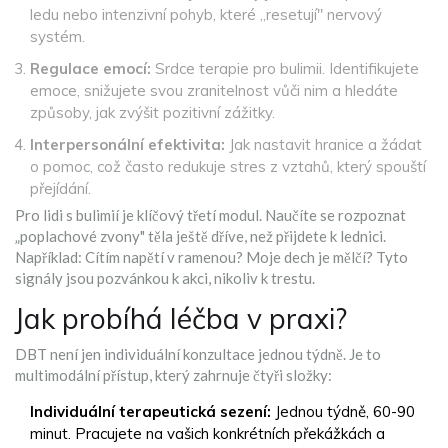
ledu nebo intenzivní pohyb, které „resetují" nervový
systém.
Regulace emocí:
Srdce terapie pro bulimii. Identifikujete
emoce, snižujete svou zranitelnost vůči nim a hledáte
způsoby, jak zvýšit pozitivní zážitky.
Interpersonální efektivita:
Jak nastavit hranice a žádat
o pomoc, což často redukuje stres z vztahů, který spouští
přejídání.
Pro lidi s bulimií je klíčový třetí modul. Naučíte se rozpoznat
„poplachové zvony" těla ještě dříve, než přijdete k lednici.
Například: Cítím napětí v ramenou? Moje dech je mělčí? Tyto
signály jsou pozvánkou k akci, nikoliv k trestu.
Jak probíhá léčba v praxi?
DBT není jen individuální konzultace jednou týdně. Je to
multimodální přístup, který zahrnuje čtyři složky:
Individuální terapeutická sezení:
Jednou týdně, 60-90
minut. Pracujete na vašich konkrétních překážkách a