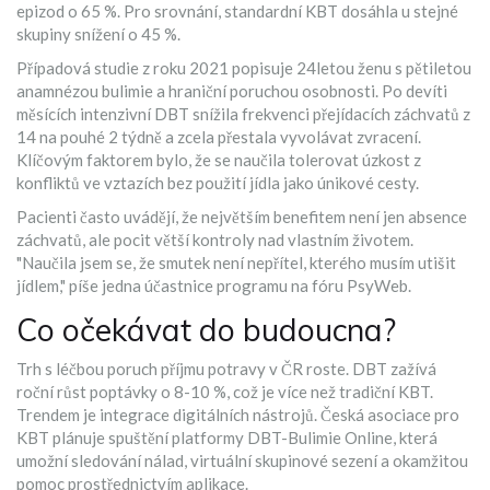
epizod o 65 %. Pro srovnání, standardní KBT dosáhla u stejné
skupiny snížení o 45 %.
Případová studie z roku 2021 popisuje 24letou ženu s pětiletou
anamnézou bulimie a hraniční poruchou osobnosti. Po devíti
měsících intenzivní DBT snížila frekvenci přejídacích záchvatů z
14 na pouhé 2 týdně a zcela přestala vyvolávat zvracení.
Klíčovým faktorem bylo, že se naučila tolerovat úzkost z
konfliktů ve vztazích bez použití jídla jako únikové cesty.
Pacienti často uvádějí, že největším benefitem není jen absence
záchvatů, ale pocit větší kontroly nad vlastním životem.
"Naučila jsem se, že smutek není nepřítel, kterého musím utišit
jídlem," píše jedna účastnice programu na fóru PsyWeb.
Co očekávat do budoucna?
Trh s léčbou poruch příjmu potravy v ČR roste. DBT zažívá
roční růst poptávky o 8-10 %, což je více než tradiční KBT.
Trendem je integrace digitálních nástrojů. Česká asociace pro
KBT plánuje spuštění platformy DBT-Bulimie Online, která
umožní sledování nálad, virtuální skupinové sezení a okamžitou
pomoc prostřednictvím aplikace.