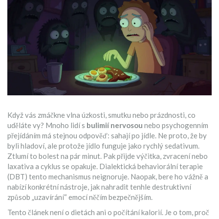
Když vás zmáčkne vlna úzkosti, smutku nebo prázdnosti, co
uděláte vy? Mnoho lidí s
bulimií nervosou
nebo
psychogenním
přejídáním
má stejnou odpověď: sahají po jídle. Ne proto, že by
byli hladoví, ale protože jídlo funguje jako rychlý sedativum.
Ztlumí to bolest na pár minut. Pak přijde výčitka, zvracení nebo
laxativa a cyklus se opakuje. Dialektická behaviorální terapie
(DBT) tento mechanismus neignoruje. Naopak, bere ho vážně a
nabízí konkrétní nástroje, jak nahradit tenhle destruktivní
způsob „uzavírání“ emocí něčím bezpečnějším.
Tento článek není o dietách ani o počítání kalorií. Je o tom, proč