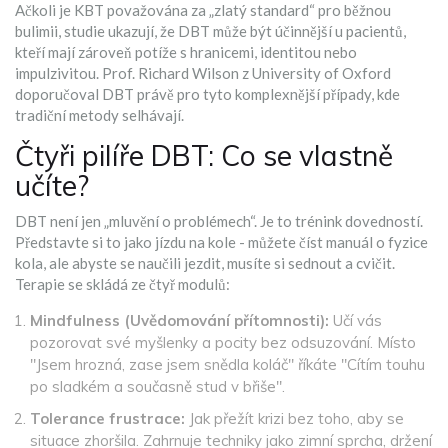
Ačkoli je KBT považována za „zlatý standard“ pro běžnou
bulimii, studie ukazují, že DBT může být účinnější u pacientů,
kteří mají zároveň potíže s hranicemi, identitou nebo
impulzivitou. Prof. Richard Wilson z University of Oxford
doporučoval DBT právě pro tyto komplexnější případy, kde
tradiční metody selhávají.
Čtyři pilíře DBT: Co se vlastně
učíte?
DBT není jen „mluvění o problémech“. Je to trénink dovedností.
Představte si to jako jízdu na kole - můžete číst manuál o fyzice
kola, ale abyste se naučili jezdit, musíte si sednout a cvičit.
Terapie se skládá ze čtyř modulů:
Mindfulness (Uvědomování přítomnosti):
Učí vás
pozorovat své myšlenky a pocity bez odsuzování. Místo
"Jsem hrozná, zase jsem snědla koláč" říkáte "Cítím touhu
po sladkém a současně stud v břiše".
Tolerance frustrace:
Jak přežít krizi bez toho, aby se
situace zhoršila. Zahrnuje techniky jako zimní sprcha, držení