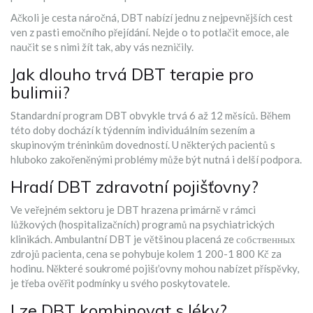
Ačkoli je cesta náročná, DBT nabízí jednu z nejpevnějších cest
ven z pasti emočního přejídání. Nejde o to potlačit emoce, ale
naučit se s nimi žít tak, aby vás nezničily.
Jak dlouho trvá DBT terapie pro
bulimii?
Standardní program DBT obvykle trvá 6 až 12 měsíců. Během
této doby dochází k týdenním individuálním sezením a
skupinovým tréninkům dovedností. U některých pacientů s
hluboko zakořeněnými problémy může být nutná i delší podpora.
Hradí DBT zdravotní pojišťovny?
Ve veřejném sektoru je DBT hrazena primárně v rámci
lůžkových (hospitalizačních) programů na psychiatrických
klinikách. Ambulantní DBT je většinou placená ze собственных
zdrojů pacienta, cena se pohybuje kolem 1 200-1 800 Kč za
hodinu. Některé soukromé pojišťovny mohou nabízet příspěvky,
je třeba ověřit podmínky u svého poskytovatele.
Lze DBT kombinovat s léky?