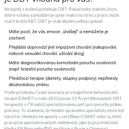
Ne každý s bulimií potřebuje DBT. Pokud máte stabilní život,
dobré vztahy a přejídání je spíše reakcí na stres z práce, může
stačit kratší KBT. DBT je však ideální volbou, pokud:
Máte pocit, že vás emoce „únášejí" a nemůžete je
zastavit.
Přejídání doprovází jiné impulzivní chování (nakupování,
rizikové sexuální chování, užívání drog).
Máte diagnostikovanou komorbidní poruchu osobnosti
(např. hraniční porucha osobnosti).
Předchozí terapie (dietety, skupiny podpory) nepřinesly
dlouhodobou změnu.
Podle průzkumu České asociace pro kognitivně behaviorální
terapii (ČAKBT) z roku 2022 pouze 15 % certifikovaných DBT
terapeutů v ČR nabízí specializovanou péči pro poruchy příjmu
potravy. To znamená, že hledání správného specialisty může být
náročné. Hledejte terapeuty s certifikací ČAKBT nebo ty, kteří
pracují na specializovaných odděleních, jako je psychiatrická
klinika FN Brno nebo类似 instituce v Praze a Olomouci.