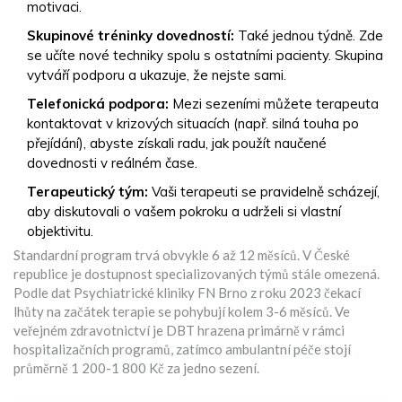
motivaci.
Skupinové tréninky dovedností:
Také jednou týdně. Zde
se učíte nové techniky spolu s ostatními pacienty. Skupina
vytváří podporu a ukazuje, že nejste sami.
Telefonická podpora:
Mezi sezeními můžete terapeuta
kontaktovat v krizových situacích (např. silná touha po
přejídání), abyste získali radu, jak použít naučené
dovednosti v reálném čase.
Terapeutický tým:
Vaši terapeuti se pravidelně scházejí,
aby diskutovali o vašem pokroku a udrželi si vlastní
objektivitu.
Standardní program trvá obvykle 6 až 12 měsíců. V České
republice je dostupnost specializovaných týmů stále omezená.
Podle dat Psychiatrické kliniky FN Brno z roku 2023 čekací
lhůty na začátek terapie se pohybují kolem 3-6 měsíců. Ve
veřejném zdravotnictví je DBT hrazena primárně v rámci
hospitalizačních programů, zatímco ambulantní péče stojí
průměrně 1 200-1 800 Kč za jedno sezení.