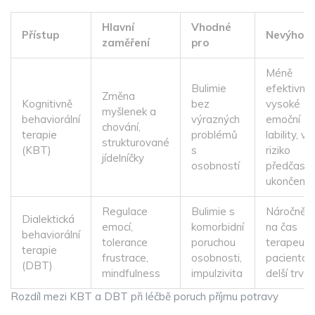
Hlavní
Vhodné
Přístup
Nevýhod
zaměření
pro
Méně
Bulimie
efektivní 
Změna
Kognitivně
bez
vysoké
myšlenek a
behaviorální
výrazných
emoční
chování,
terapie
problémů
lability, vy
strukturované
(KBT)
s
riziko
jídelníčky
osobností
předčasn
ukončení
Regulace
Bulimie s
Náročnější
Dialektická
emocí,
komorbidní
na čas
behaviorální
tolerance
poruchou
terapeuta 
terapie
frustrace,
osobnosti,
pacienta,
(DBT)
mindfulness
impulzivita
delší trván
Rozdíl mezi KBT a DBT při léčbě poruch příjmu potravy