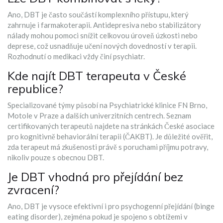
Ano, DBT je často součástí komplexního přístupu, který
zahrnuje i farmakoterapii. Antidepresiva nebo stabilizátory
nálady mohou pomoci snížit celkovou úroveň úzkosti nebo
deprese, což usnadňuje učení nových dovedností v terapii.
Rozhodnutí o medikaci vždy činí psychiatr.
Kde najít DBT terapeuta v České
republice?
Specializované týmy působí na Psychiatrické klinice FN Brno,
Motole v Praze a dalších univerzitních centrech. Seznam
certifikovaných terapeutů najdete na stránkách České asociace
pro kognitivně behaviorální terapii (ČAKBT). Je důležité ověřit,
zda terapeut má zkušenosti právě s poruchami příjmu potravy,
nikoliv pouze s obecnou DBT.
Je DBT vhodná pro přejídání bez
zvracení?
Ano, DBT je vysoce efektivní i pro psychogenní přejídání (binge
eating disorder), zejména pokud je spojeno s obtížemi v