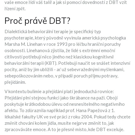
vaše emoce řídí váš talíř a jak si pomocí dovedností z DBT vzít
řízení zpět.
Proč právě DBT?
Dialektická behaviorální terapie
je specifický typ
psychoterapie, který původně vyvinula americká psychologka
Marsha M. Linehan
v roce 1993 pro léčbu hraniční poruchy
osobnosti. Linehanová zjistila, že lidé s extrémní emoční
citlivostí potřebují něco jiného než klasickou kognitivně
behaviorální terapii (KBT). Potřebují naučit se snášet intenzivní
pocity, aniž by jim ublížili - ať už sebevražednými myšlenkami,
sebepoškozováním nebo, v případě poruch příjmu potravy,
přejídáním.
V kontextu bulimie a přejídání platí jednoduchá rovnice:
Přejídání plní stejnou funkci jako škrábance na paži. Obojí
poskytuje krátkodobou úlevu od nesnesitelného negativního
afektu. To zdůraznila například prof. Hana Papežová z 1.
lékařské fakulty UK ve své práci z roku 2004. Pokud tedy chcete
změnit chování kolem jídla, musíte nejprve změnit to, jak
zpracováváte emoce. A to je přesně místo, kde DBT exceluje.