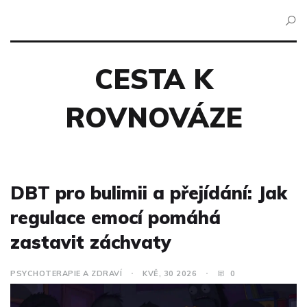
CESTA K
ROVNOVÁZE
DBT pro bulimii a přejídání: Jak
regulace emocí pomáhá
zastavit záchvaty
PSYCHOTERAPIE A ZDRAVÍ
KVĚ, 30 2026
0