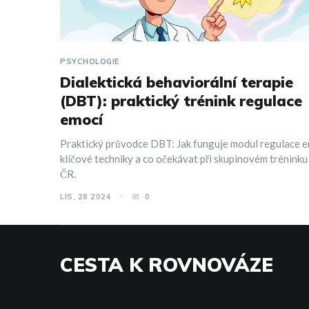
PSYCHOLOGIE
Dialektická behaviorální terapie
(DBT): praktický trénink regulace
emocí
Praktický průvodce DBT: Jak funguje modul regulace e
klíčové techniky a co očekávat při skupinovém tréninku
ČR.
LIS, 28 2024
0
CESTA K ROVNOVÁZE