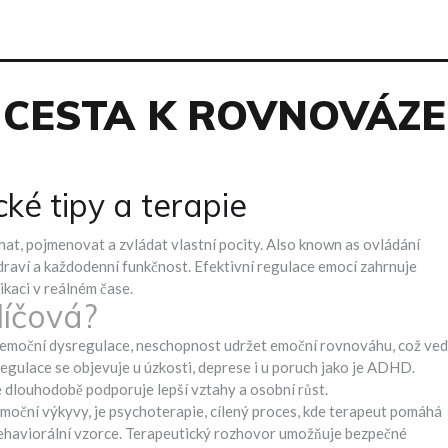
CESTA K ROVNOVÁZE
ké tipy a terapie
at, pojmenovat a zvládat vlastní pocity
. Also known as
ovládání
zdraví a každodenní funkčnost. Efektivní regulace emocí zahrnuje
ikaci v reálném čase.
líčová?
emoční dysregulace
,
neschopnost udržet emoční rovnováhu, což ve
regulace se objevuje u úzkosti, deprese i u poruch jako je ADHD.
e dlouhodobě podporuje lepší vztahy a osobní růst.
emoční výkyvy, je
psychoterapie
,
cílený proces, kde terapeut pomáhá
ehaviorální vzorce
. Terapeutický rozhovor umožňuje bezpečné