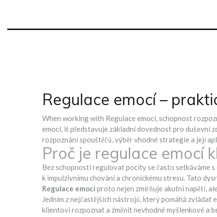
Regulace emocí – praktic
When working with
Regulace emocí
,
schopnost rozpozn
emocí
, it představuje základní dovednost pro duševní 
rozpoznání spouštěčů, výběr vhodné strategie a její apl
Proč je regulace emocí k
Bez schopnosti regulovat pocity se často setkáváme s
k impulzivnímu chování a chronickému stresu
. Tato dys
Regulace emocí
proto nejen zmírňuje akutní napětí, al
Jedním z nejčastějších nástrojů, který pomáhá zvládat 
klientovi rozpoznat a změnit nevhodné myšlenkové a b