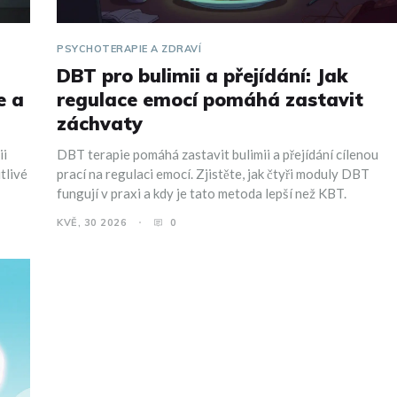
PSYCHOTERAPIE A ZDRAVÍ
DBT pro bulimii a přejídání: Jak
e a
regulace emocí pomáhá zastavit
záchvaty
ii
DBT terapie pomáhá zastavit bulimii a přejídání cílenou
tlivé
prací na regulaci emocí. Zjistěte, jak čtyři moduly DBT
fungují v praxi a kdy je tato metoda lepší než KBT.
KVĚ, 30 2026
0