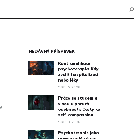
NEDÁVNÝ PŘÍSPĚVEK
Kontraindikace
psychoterapie: Kdy
zvolit hospitalizaci
nebo léky
SRP, 5 2026
Práce se studem a
vinou u poruch
de
osobnosti: Cesty ke
self-compassion
SRP, 3 2026
Psychoterapie jako
prevence: Proč má