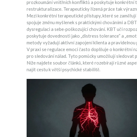
prozkoumání vnitřních konfliktů a poskytuje konkrétní t
restrukturalizace. Terapeuticky řízená práce tak výra
Mezi konkrétní terapeutické přístupy, které se zaměřují
spojuje změnu myšlenek s praktickými chováními
a
DBT
dysregulaci a sebe‑poškozující chování
. KBT učí rozpo
poskytuje dovednosti jako „distress tolerance“ a „emo
metody vyžadují aktivní zapojení klienta a pravidelnou 
V praxi se regulace emocí často doplňuje o konkrétní n
pro sledování nálad. Tyto pomůcky umožňují sledovat p
Níže najdete soubor článků, které rozebírají různé asp
najít cestu k větší psychické stabilitě.