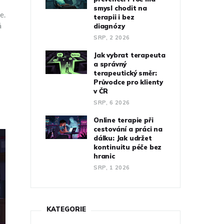
smysl chodit na
e.
terapii i bez
á
diagnózy
SRP, 2 2026
Jak vybrat terapeuta
a správný
terapeutický směr:
Průvodce pro klienty
v ČR
SRP, 6 2026
Online terapie při
cestování a práci na
dálku: Jak udržet
kontinuitu péče bez
hranic
SRP, 1 2026
KATEGORIE