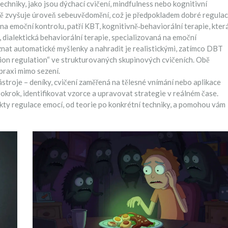
echniky, jako jsou dýchací cvičení, mindfulness nebo kognitivní
zně zvyšuje úroveň sebeuvědomění, což je předpokladem dobré regulac
 na emoční kontrolu, patří
KBT
,
kognitivně‑behaviorální terapie, kter
,
dialektická behaviorální terapie, specializovaná na emoční
znat automatické myšlenky a nahradit je realistickými, zatímco DBT
tion regulation“ ve strukturovaných skupinových cvičeních. Obě
praxi mimo sezení.
ástroje – deníky, cvičení zaměřená na tělesné vnímání nebo aplikace
okrok, identifikovat vzorce a upravovat strategie v reálném čase.
ekty regulace emocí, od teorie po konkrétní techniky, a pomohou vám