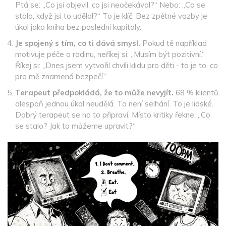
Ptá se: „Co jsi objevil, co jsi neočekával?“ Nebo: „Co se
stalo, když jsi to udělal?“ To je klíč. Bez zpětné vazby je
úkol jako kniha bez poslední kapitoly.
Je spojený s tím, co ti dává smysl.
Pokud tě například
motivuje péče o rodinu, neříkej si: „Musím být pozitivní.“
Říkej si: „Dnes jsem vytvořil chvíli klidu pro děti - to je to, co
pro mě znamená bezpečí.“
Terapeut předpokládá, že to může nevyjít.
68 % klientů
alespoň jednou úkol neudělá. To není selhání. To je lidské.
Dobrý terapeut se na to připraví. Místo kritiky řekne: „Co
se stalo? Jak to můžeme upravit?“