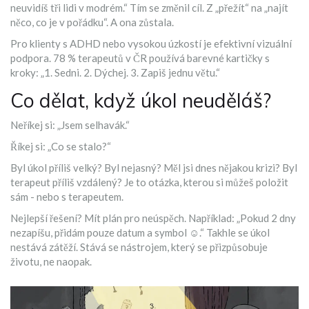
neuvidíš tři lidi v modrém.“ Tím se změnil cíl. Z „přežít“ na „najít
něco, co je v pořádku“. A ona zůstala.
Pro klienty s ADHD nebo vysokou úzkostí je efektivní vizuální
podpora. 78 % terapeutů v ČR používá barevné kartičky s
kroky: „1. Sedni. 2. Dýchej. 3. Zapiš jednu větu.“
Co dělat, když úkol neuděláš?
Neříkej si: „Jsem selhavák.“
Říkej si: „Co se stalo?“
Byl úkol příliš velký? Byl nejasný? Měl jsi dnes nějakou krizi? Byl
terapeut příliš vzdálený? Je to otázka, kterou si můžeš položit
sám - nebo s terapeutem.
Nejlepší řešení? Mít plán pro neúspěch. Například: „Pokud 2 dny
nezapíšu, přidám pouze datum a symbol ☺.“ Takhle se úkol
nestává zátěží. Stává se nástrojem, který se přizpůsobuje
životu, ne naopak.