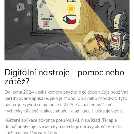
Digitální nástroje - pomoc nebo
zátěž?
Od ledna 2024 Česká komora psychologů doporučuje používat
certifikované aplikace, jako je MoodTools nebo MoodKit. Tyto
nástroje zvyšují compliance o 27 %. Zaznamenáváš své
myšlenky, tělesné reakce, náladu - a aplikace ti ukazuje vzory.
Některé aplikace dokonce používají AI. Například „Terapie
doma“ analyzuje tvé deníky a navrhuje úpravy úkolů. V testu
snížila neúspěšnost o 43 %.