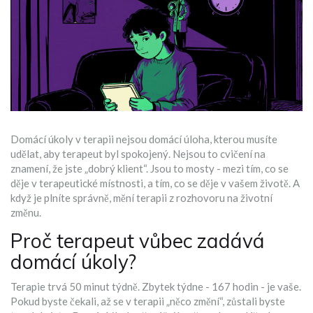
Domácí úkoly v terapii nejsou domácí úloha, kterou musíte
udělat, aby terapeut byl spokojený. Nejsou to cvičení na
znamení, že jste „dobrý klient“. Jsou to mosty - mezi tím, co se
děje v terapeutické místnosti, a tím, co se děje v vašem životě. A
když je plníte správně, mění terapii z rozhovoru na životní
změnu.
Proč terapeut vůbec zadává
domácí úkoly?
Terapie trvá 50 minut týdně. Zbytek týdne - 167 hodin - je vaše.
Pokud byste čekali, až se v terapii „něco změní“, zůstali byste