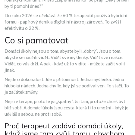
by ti pomohl dnes?“
Do roku 2026 se očekává, že 60 % terapeutů používá hybridní
formu - papírový deník a digitální nástroj zároveň. To zvýší
efektivitu o 22 %.
Co si pamatovat
Domácí úkoly nejsou o tom, abyste byli „dobrý“. Jsou o tom,
abyste se naučili
vidět
. Vidět své myšlenky. Vidět své reakce.
Vidět, co vás drží. A pak - když už to vidíte - můžete začít volit
jinak.
Nejde o dokonalost. Jde o přítomnost. Jedna myšlenka. Jedna
hluboká nádech. Jedna chvíle, kdy jsi se podíval ven. To stačí. To
je začátek změny.
Nejsi v terapii, protože jsi „špatný“. Jsi tam, protože chceš být
blíž sobě. A domácí úkoly jsou cesta, která ti to umožní - když je
uděláš s sebou, ne proti sobě.
Proč terapeut zadává domácí úkoly,
když jsme tam kvůli tomu, abychom