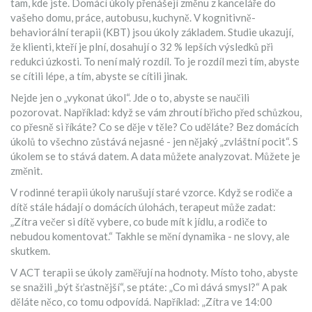
tam, kde jste. Domácí úkoly přenášejí změnu z kanceláře do
vašeho domu, práce, autobusu, kuchyně. V kognitivně-
behaviorální terapii (KBT) jsou úkoly základem. Studie ukazují,
že klienti, kteří je plní, dosahují o 32 % lepších výsledků při
redukci úzkosti. To není malý rozdíl. To je rozdíl mezi tím, abyste
se cítili lépe, a tím, abyste se cítili jinak.
Nejde jen o „vykonat úkol“. Jde o to, abyste se naučili
pozorovat. Například: když se vám zhroutí břicho před schůzkou,
co přesně si říkáte? Co se děje v těle? Co uděláte? Bez domácích
úkolů to všechno zůstává nejasné - jen nějaký „zvláštní pocit“. S
úkolem se to stává datem. A data můžete analyzovat. Můžete je
změnit.
V rodinné terapii úkoly narušují staré vzorce. Když se rodiče a
dítě stále hádají o domácích úlohách, terapeut může zadat:
„Zítra večer si dítě vybere, co bude mít k jídlu, a rodiče to
nebudou komentovat.“ Takhle se mění dynamika - ne slovy, ale
skutkem.
V ACT terapii se úkoly zaměřují na hodnoty. Místo toho, abyste
se snažili „být šťastnější“, se ptáte: „Co mi dává smysl?“ A pak
děláte něco, co tomu odpovídá. Například: „Zítra ve 14:00