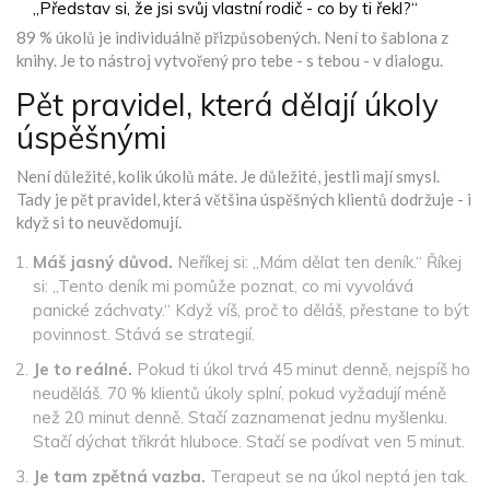
„Představ si, že jsi svůj vlastní rodič - co by ti řekl?“
89 % úkolů je individuálně přizpůsobených. Není to šablona z
knihy. Je to nástroj vytvořený pro tebe - s tebou - v dialogu.
Pět pravidel, která dělají úkoly
úspěšnými
Není důležité, kolik úkolů máte. Je důležité, jestli mají smysl.
Tady je pět pravidel, která většina úspěšných klientů dodržuje - i
když si to neuvědomují.
Máš jasný důvod.
Neříkej si: „Mám dělat ten deník.“ Říkej
si: „Tento deník mi pomůže poznat, co mi vyvolává
panické záchvaty.“ Když víš, proč to děláš, přestane to být
povinnost. Stává se strategií.
Je to reálné.
Pokud ti úkol trvá 45 minut denně, nejspíš ho
neuděláš. 70 % klientů úkoly splní, pokud vyžadují méně
než 20 minut denně. Stačí zaznamenat jednu myšlenku.
Stačí dýchat třikrát hluboce. Stačí se podívat ven 5 minut.
Je tam zpětná vazba.
Terapeut se na úkol neptá jen tak.