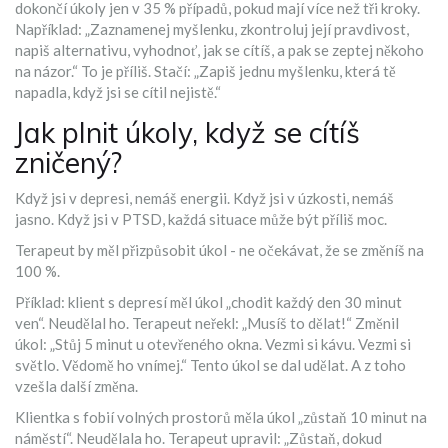
dokončí úkoly jen v 35 % případů, pokud mají více než tři kroky.
Například: „Zaznamenej myšlenku, zkontroluj její pravdivost,
napiš alternativu, vyhodnoť, jak se cítíš, a pak se zeptej někoho
na názor.“ To je příliš. Stačí: „Zapiš jednu myšlenku, která tě
napadla, když jsi se cítil nejistě.“
Jak plnit úkoly, když se cítíš
zničený?
Když jsi v depresi, nemáš energii. Když jsi v úzkosti, nemáš
jasno. Když jsi v PTSD, každá situace může být příliš moc.
Terapeut by měl přizpůsobit úkol - ne očekávat, že se změníš na
100 %.
Příklad: klient s depresí měl úkol „chodit každý den 30 minut
ven“. Neudělal ho. Terapeut neřekl: „Musíš to dělat!“ Změnil
úkol: „Stůj 5 minut u otevřeného okna. Vezmi si kávu. Vezmi si
světlo. Vědomě ho vnímej.“ Tento úkol se dal udělat. A z toho
vzešla další změna.
Klientka s fobií volných prostorů měla úkol „zůstaň 10 minut na
náměstí“. Neudělala ho. Terapeut upravil: „Zůstaň, dokud