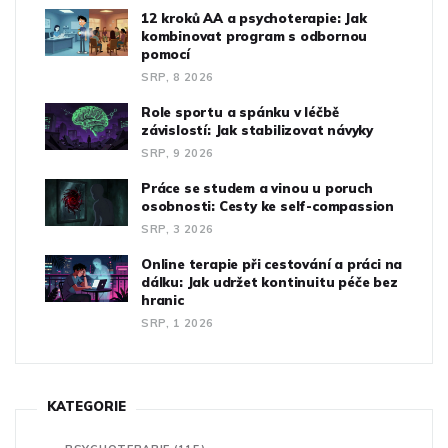
12 kroků AA a psychoterapie: Jak
kombinovat program s odbornou
pomocí
SRP, 8 2026
Role sportu a spánku v léčbě
závislostí: Jak stabilizovat návyky
SRP, 9 2026
Práce se studem a vinou u poruch
osobnosti: Cesty ke self-compassion
SRP, 3 2026
Online terapie při cestování a práci na
dálku: Jak udržet kontinuitu péče bez
hranic
SRP, 1 2026
KATEGORIE