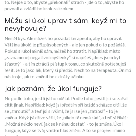
to. Nejde o to, abyste „překonali“ strach - jde o to, abyste ho
poznali a zvládli ho krok za krokem.
Můžu si úkol upravit sám, když mi to
nevyhovuje?
Neměl bys. Ale můžeš ho požádat terapeuta, aby ho upravil.
Většina úkolů je přizpůsobených - ale jen pokud o to požádáš.
Pokud si úkol měníš sám, můžeš ho ztratit. Například: místo
„zaznamenej negativní myšlenky“ si napíšeš „dnes jsem byl
šťastný“ - a tím ztrácíš přístup k tomu, co skutečně potřebuješ
řešit. Je to jako lék, který si předáš. Nech to na terapeuta. On má
nástroje, jak to změnit bez ztráty účinku.
Jak poznám, že úkol funguje?
Ne podle toho, jestli jsi ho udělal. Podle toho, jestli jsi se začal
cítit jinak. Například: když jsi předtím při každé schůzce cítil, že
se „zhroutíš“, a teď jsi si všiml, že jsi se jen „zatřásl“ - to je
změna. Když jsi dříve věřil, že „nikdo tě nemá rád“, a teď si říkáš:
„Možná někdo neví, jak se k němu dostat“ - to je změna. Úkol
funguje, když se tvůj vnitřní hlas změní. A to se projeví i mimo