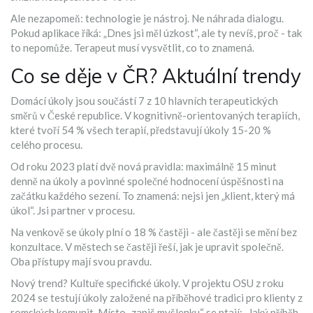
Ale nezapomeň: technologie je nástroj. Ne náhrada dialogu.
Pokud aplikace říká: „Dnes jsi měl úzkost“, ale ty nevíš, proč - tak
to nepomůže. Terapeut musí vysvětlit, co to znamená.
Co se děje v ČR? Aktuální trendy
Domácí úkoly jsou součástí 7 z 10 hlavních terapeutických
směrů v České republice. V kognitivně-orientovaných terapiích,
které tvoří 54 % všech terapií, představují úkoly 15-20 %
celého procesu.
Od roku 2023 platí dvě nová pravidla: maximálně 15 minut
denně na úkoly a povinné společné hodnocení úspěšnosti na
začátku každého sezení. To znamená: nejsi jen „klient, který má
úkol“. Jsi partner v procesu.
Na venkově se úkoly plní o 18 % častěji - ale častěji se mění bez
konzultace. V městech se častěji řeší, jak je upravit společně.
Oba přístupy mají svou pravdu.
Nový trend? Kultuře specifické úkoly. V projektu OSU z roku
2024 se testují úkoly založené na příběhové tradici pro klienty z
romských komunit. Místo „zapiš myšlenku“ se ptají: „Jaký příběh