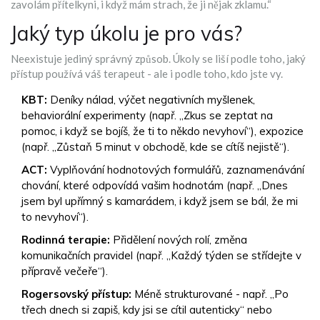
zavolám přítelkyni, i když mám strach, že ji nějak zklamu.“
Jaký typ úkolu je pro vás?
Neexistuje jediný správný způsob. Úkoly se liší podle toho, jaký
přístup používá váš terapeut - ale i podle toho, kdo jste vy.
KBT:
Deníky nálad, výčet negativních myšlenek,
behaviorální experimenty (např. „Zkus se zeptat na
pomoc, i když se bojíš, že ti to někdo nevyhoví“), expozice
(např. „Zůstaň 5 minut v obchodě, kde se cítíš nejistě“).
ACT:
Vyplňování hodnotových formulářů, zaznamenávání
chování, které odpovídá vašim hodnotám (např. „Dnes
jsem byl upřímný s kamarádem, i když jsem se bál, že mi
to nevyhoví“).
Rodinná terapie:
Přidělení nových rolí, změna
komunikačních pravidel (např. „Každý týden se střídejte v
přípravě večeře“).
Rogersovský přístup:
Méně strukturované - např. „Po
třech dnech si zapiš, kdy jsi se cítil autenticky“ nebo