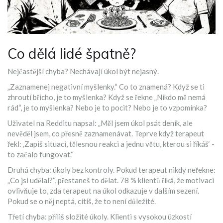
Co dělá lidé špatně?
Nejčastější chyba? Nechávají úkol být nejasný.
„Zaznamenej negativní myšlenky.“ Co to znamená? Když se ti
zhroutí břicho, je to myšlenka? Když se řekne „Nikdo mě nemá
rád“, je to myšlenka? Nebo je to pocit? Nebo je to vzpomínka?
Uživatel na Redditu napsal: „Měl jsem úkol psát deník, ale
nevěděl jsem, co přesně zaznamenávat. Teprve když terapeut
řekl: ‚Zapiš situaci, tělesnou reakci a jednu větu, kterou si říkáš‘ -
to začalo fungovat.“
Druhá chyba: úkoly bez kontroly. Pokud terapeut nikdy neřekne:
„Co jsi udělal?“, přestaneš to dělat. 78 % klientů říká, že motivaci
ovlivňuje to, zda terapeut na úkol odkazuje v dalším sezení.
Pokud se o něj neptá, cítíš, že to není důležité.
Třetí chyba: příliš složité úkoly. Klienti s vysokou úzkostí