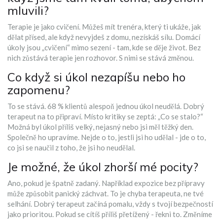
mluvili?
Terapie je jako cvičení. Můžeš mít trenéra, který ti ukáže, jak
dělat přísed, ale když nevyjdeš z domu, nezískáš sílu. Domácí
úkoly jsou „cvičení“ mimo sezení - tam, kde se děje život. Bez
nich zůstává terapie jen rozhovor. S nimi se stává změnou.
Co když si úkol nezapíšu nebo ho
zapomenu?
To se stává. 68 % klientů alespoň jednou úkol neudělá. Dobrý
terapeut na to připraví. Místo kritiky se zeptá: „Co se stalo?“
Možná byl úkol příliš velký, nejasný nebo jsi měl těžký den.
Společně ho upravíme. Nejde o to, jestli jsi ho udělal - jde o to,
co jsi se naučil z toho, že jsi ho neudělal.
Je možné, že úkol zhorší mé pocity?
Ano, pokud je špatně zadaný. Například expozice bez přípravy
může způsobit panický záchvat. To je chyba terapeuta, ne tvé
selhání. Dobrý terapeut začíná pomalu, vždy s tvojí bezpečností
jako prioritou. Pokud se cítíš příliš přetížený - řekni to. Změníme