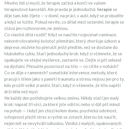
Mnoho lidí si myslí, že terapie začíná a končí ve vašem
terapeutově kanceláři. Ale pravda je jednoduchá:
terapie
se
děje tam, kde žijete — v domě, na práci, v autě, když se probudíte
a když se ložíte. Pokud nevíte, co dělat mezi sezeními, terapie se
stává jen rozhovorem, ne změnou.
Co vlastně dělá rozdíl? Když se naučíte rozpoznat
ruminace
,
nekontrolovatelný kolotoč přemítání, který zhoršuje úzkost a
deprese
, můžete ho přerušit ještě předtím, než se dostane do
hlubokého cyklu. Stačí jednoduchý krok: když si všimnete, že se
opakujete ve stejné myšlence, zastavte se. Dejte si pět sekund
na dýchání. Přesuňte pozornost na tělo — co cítíte v nohách?
Co se děje v ramenech?
somatické intervence
,
metody, které
pracují s tělem jako s pamětí traumatu a stresu
nejsou jen pro ty,
kdo prožili velké zranění. Stačí, když si všimnete, že tělo napětí
drží déle než mysl.
Ne každý den potřebujete velkou změnu. Někdy stačí jen malý
krok: napsat tři věci, za které jste vděční, nebo si dát pět minut
na pohyb — i když jen chůzi kolem domu.
psychická odolnost
,
schopnost přežít stres a rychle se zotavit, kterou lze naučit,
nejen mít
se nevytváří náhodou. Vzniká z malých, opakovaných