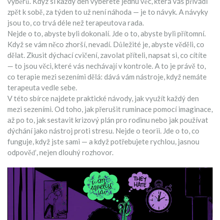
výběrů. Když si každý den vyberete jednu věc, která vás přivádí
zpět k sobě, za týden to už není náhoda — je to návyk. A návyky
jsou to, co trvá déle než terapeutova rada.
Nejde o to, abyste byli dokonalí. Jde o to, abyste byli přítomní.
Když se vám něco zhorší, nevadí. Důležité je, abyste věděli, co
dělat. Zkusit dýchací cvičení, zavolat příteli, napsat si, co cítíte
— to jsou věci, které vás nechávají v kontrole. A to je právě to,
co terapie mezi sezeními dělá: dává vám nástroje, když nemáte
terapeuta vedle sebe.
V této sbírce najdete praktické návody, jak využít každý den
mezi sezeními. Od toho, jak přerušit ruminace pomocí imaginace,
až po to, jak sestavit krizový plán pro rodinu nebo jak používat
dýchání jako nástroj proti stresu. Nejde o teorii. Jde o to, co
funguje, když jste sami — a když potřebujete rychlou, jasnou
odpověď, nejen dlouhý rozhovor.