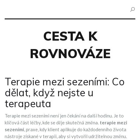
CESTA K
ROVNOVÁZE
Terapie mezi sezeními: Co
dělat, když nejste u
terapeuta
Terapie mezi sezeními není jen čekání na další hodinu. Je to
klíčová část léčby, kde se děje skutečná změna.
terapie mezi
sezeními
,
praxe, kdy klient aplikuje do každodenního života
nástroje získané v terapii, aby si vytvořil udržitelnou změnu
.