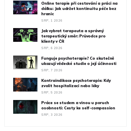
Online terapie při cestování a práci na
dálku: Jak udržet kontinuitu péče bez
hranic
SRP, 1 2026
Jak vybrat terapeuta a správný
terapeutický směr: Průvodce pro
klienty v ČR
SRP, 6 2026
Funguje psychoterapie? Co skutečně
ukazují vědecké studie o její účinnosti
SRP, 7 2026
Kontraindikace psychoterapie: Kdy
zvolit hospitalizaci nebo léky
SRP, 5 2026
Práce se studem a vinou u poruch
osobnosti: Cesty ke self-compassion
SRP, 3 2026