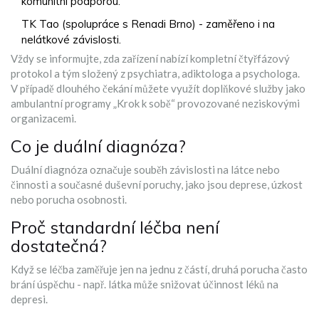
komunitní podporou.
TK Tao (spolupráce s Renadi Brno) - zaměřeno i na
nelátkové závislosti.
Vždy se informujte, zda zařízení nabízí kompletní čtyřfázový
protokol a tým složený z psychiatra, adiktologa a psychologa.
V případě dlouhého čekání můžete využít doplňkové služby jako
ambulantní programy „Krok k sobě“ provozované neziskovými
organizacemi.
Co je duální diagnóza?
Duální diagnóza označuje souběh závislosti na látce nebo
činnosti a současné duševní poruchy, jako jsou deprese, úzkost
nebo porucha osobnosti.
Proč standardní léčba není
dostatečná?
Když se léčba zaměřuje jen na jednu z částí, druhá porucha často
brání úspěchu - např. látka může snižovat účinnost léků na
depresi.