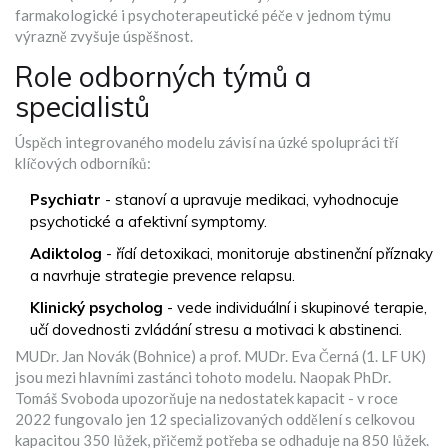
farmakologické i psychoterapeutické péče v jednom týmu
výrazně zvyšuje úspěšnost.
Role odborných týmů a
specialistů
Úspěch integrovaného modelu závisí na úzké spolupráci tří
klíčových odborníků:
Psychiatr
- stanoví a upravuje medikaci, vyhodnocuje
psychotické a afektivní symptomy.
Adiktolog
- řídí detoxikaci, monitoruje abstinenční příznaky
a navrhuje strategie prevence relapsu.
Klinický psycholog
- vede individuální i skupinové terapie,
učí dovednosti zvládání stresu a motivaci k abstinenci.
MUDr. Jan Novák (Bohnice) a prof. MUDr. Eva Černá (1. LF UK)
jsou mezi hlavními zastánci tohoto modelu. Naopak PhDr.
Tomáš Svoboda upozorňuje na nedostatek kapacit - v roce
2022 fungovalo jen 12 specializovaných oddělení s celkovou
kapacitou 350 lůžek, přičemž potřeba se odhaduje na 850 lůžek.