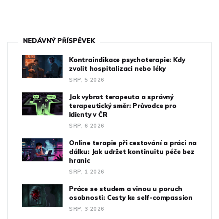
NEDÁVNÝ PŘÍSPĚVEK
Kontraindikace psychoterapie: Kdy
zvolit hospitalizaci nebo léky
SRP, 5 2026
Jak vybrat terapeuta a správný
terapeutický směr: Průvodce pro
klienty v ČR
SRP, 6 2026
Online terapie při cestování a práci na
dálku: Jak udržet kontinuitu péče bez
hranic
SRP, 1 2026
Práce se studem a vinou u poruch
osobnosti: Cesty ke self-compassion
SRP, 3 2026