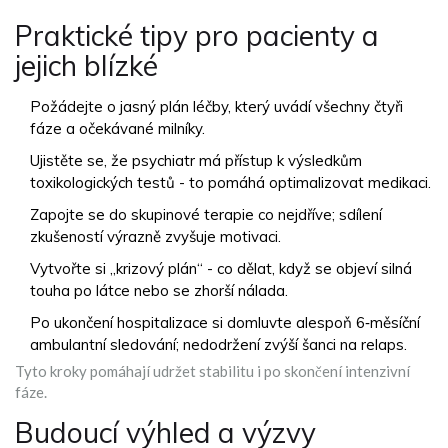
Praktické tipy pro pacienty a
jejich blízké
Požádejte o jasný plán léčby, který uvádí všechny čtyři
fáze a očekávané milníky.
Ujistěte se, že psychiatr má přístup k výsledkům
toxikologických testů - to pomáhá optimalizovat medikaci.
Zapojte se do skupinové terapie co nejdříve; sdílení
zkušeností výrazně zvyšuje motivaci.
Vytvořte si „krizový plán“ - co dělat, když se objeví silná
touha po látce nebo se zhorší nálada.
Po ukončení hospitalizace si domluvte alespoň 6‑měsíční
ambulantní sledování; nedodržení zvýší šanci na relaps.
Tyto kroky pomáhají udržet stabilitu i po skončení intenzivní
fáze.
Budoucí výhled a výzvy