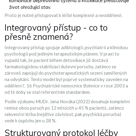
kombinace depresivního sytému a intoxikace představuje
život ohrožující stav.
Proto je nutné přistupovat k léčbě komplexně a neodděleně.
Integrovaný přístup - co to
přesně znamená?
Integrovaný přístup spojuje adiktologii, psychiatrii a klinickou
psychologii pod jediným terapeutickým plánem. V praxi to
vypadá tak, že pacient během detoxikace již dostává
farmakologickou stabilizaci duševní poruchy, zatímco se
zároveň zapojují do psychoterapeutických sezení zaměřených
na odvykání. Tento model byl poprvé systematicky zaveden na
oddělení č. 16 Psychiatrické nemocnice Bohnice v roce 2003 a
od té doby se stal referenčním standardem.
Podle výzkumu MUDr. Jana Nováka (2022) dosahuje kompletní
remise obou poruch po 12 měsících u 45 % pacientů, zatímco
sekvenční léčba (nejdříve závislost, pak psychická porucha)
vede k úspěchu jen u 28 %.
Strukturovaný protokol léčby