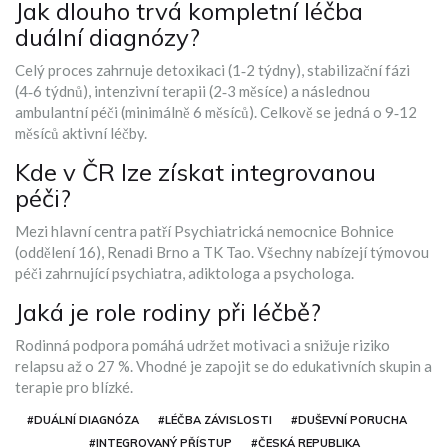
Jak dlouho trvá kompletní léčba
duální diagnózy?
Celý proces zahrnuje detoxikaci (1‑2 týdny), stabilizační fázi
(4‑6 týdnů), intenzivní terapii (2‑3 měsíce) a následnou
ambulantní péči (minimálně 6 měsíců). Celkově se jedná o 9‑12
měsíců aktivní léčby.
Kde v ČR lze získat integrovanou
péči?
Mezi hlavní centra patří Psychiatrická nemocnice Bohnice
(oddělení 16), Renadi Brno a TK Tao. Všechny nabízejí týmovou
péči zahrnující psychiatra, adiktologa a psychologa.
Jaká je role rodiny při léčbě?
Rodinná podpora pomáhá udržet motivaci a snižuje riziko
relapsu až o 27 %. Vhodné je zapojit se do edukativních skupin a
terapie pro blízké.
#DUÁLNÍ DIAGNÓZA
#LÉČBA ZÁVISLOSTI
#DUŠEVNÍ PORUCHA
#INTEGROVANÝ PŘÍSTUP
#ČESKÁ REPUBLIKA