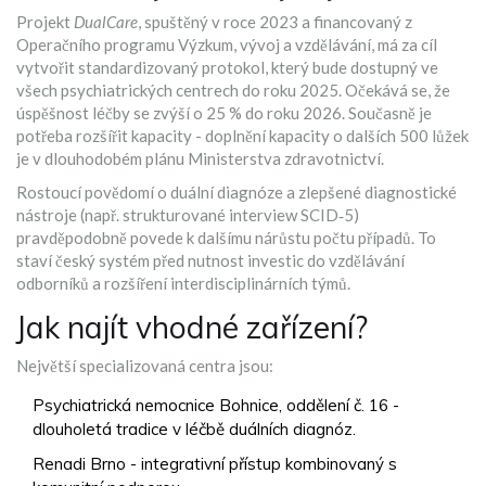
Projekt
DualCare
, spuštěný v roce 2023 a financovaný z
Operačního programu Výzkum, vývoj a vzdělávání, má za cíl
vytvořit standardizovaný protokol, který bude dostupný ve
všech psychiatrických centrech do roku 2025. Očekává se, že
úspěšnost léčby se zvýší o 25 % do roku 2026. Současně je
potřeba rozšířit kapacity - doplnění kapacity o dalších 500 lůžek
je v dlouhodobém plánu Ministerstva zdravotnictví.
Rostoucí povědomí o duální diagnóze a zlepšené diagnostické
nástroje (např. strukturované interview SCID‑5)
pravděpodobně povede k dalšímu nárůstu počtu případů. To
staví český systém před nutnost investic do vzdělávání
odborníků a rozšíření interdisciplinárních týmů.
Jak najít vhodné zařízení?
Největší specializovaná centra jsou:
Psychiatrická nemocnice Bohnice, oddělení č. 16 -
dlouholetá tradice v léčbě duálních diagnóz.
Renadi Brno - integrativní přístup kombinovaný s