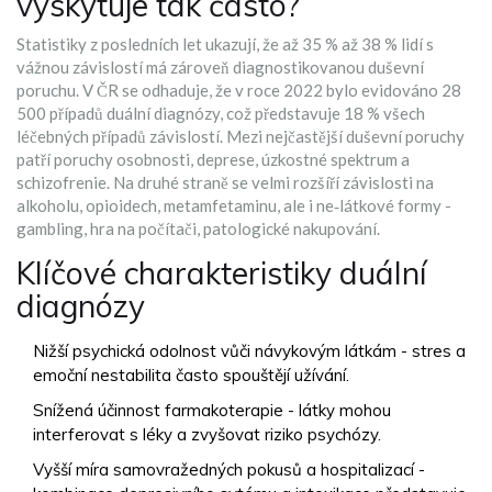
vyskytuje tak často?
Statistiky z posledních let ukazují, že až 35 % až 38 % lidí s
vážnou závislostí má zároveň diagnostikovanou duševní
poruchu. V ČR se odhaduje, že v roce 2022 bylo evidováno 28
500 případů duální diagnózy, což představuje 18 % všech
léčebných případů závislostí. Mezi nejčastější duševní poruchy
patří poruchy osobnosti, deprese, úzkostné spektrum a
schizofrenie. Na druhé straně se velmi rozšíří závislosti na
alkoholu, opioidech, metamfetaminu, ale i ne‑látkové formy -
gambling, hra na počítači, patologické nakupování.
Klíčové charakteristiky duální
diagnózy
Nižší psychická odolnost vůči návykovým látkám - stres a
emoční nestabilita často spouštějí užívání.
Snížená účinnost farmakoterapie - látky mohou
interferovat s léky a zvyšovat riziko psychózy.
Vyšší míra samovražedných pokusů a hospitalizací -