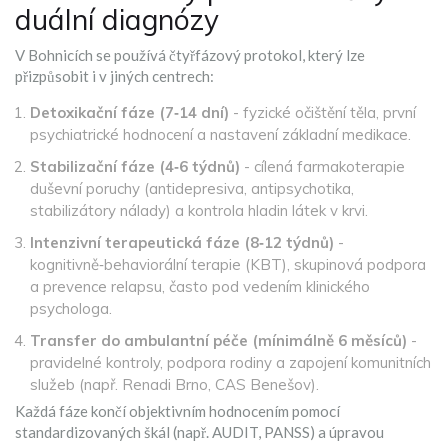
duální diagnózy
V Bohnicích se používá čtyřfázový protokol, který lze
přizpůsobit i v jiných centrech:
Detoxikační fáze (7‑14 dní)
- fyzické očištění těla, první
psychiatrické hodnocení a nastavení základní medikace.
Stabilizační fáze (4‑6 týdnů)
- cílená farmakoterapie
duševní poruchy (antidepresiva, antipsychotika,
stabilizátory nálady) a kontrola hladin látek v krvi.
Intenzivní terapeutická fáze (8‑12 týdnů)
-
kognitivně‑behaviorální terapie (KBT), skupinová podpora
a prevence relapsu, často pod vedením klinického
psychologa.
Transfer do ambulantní péče (mínimálně 6 měsíců)
-
pravidelné kontroly, podpora rodiny a zapojení komunitních
služeb (např. Renadi Brno, CAS Benešov).
Každá fáze končí objektivním hodnocením pomocí
standardizovaných škál (např. AUDIT, PANSS) a úpravou