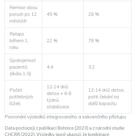
Remise obou
poruch po 12
45 %
28 %
měsících
Relaps
během 1.
22 %
78 %
roku
Spokojenost
pacientů
4.4
3.2
(škála 1‑5)
12‑14 dnů
Počet
12‑14 dnů detox,
detox + 6‑8
potřebných
poté čekání na
týdnů
lůžek
další kapacitu
stabilizace
Porovnání výsledků integrovaného a sekvenčního přístupu
Data pocházejí z publikací Bohnice (2023) a z národní studie
CHCRR (2022). Výsledky jasně ukazují, že kombinace