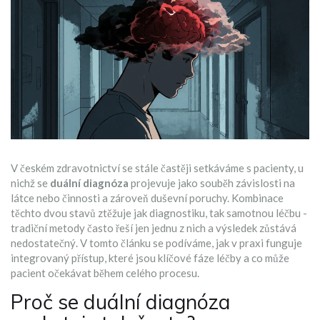
V českém zdravotnictví se stále častěji setkáváme s pacienty, u
nichž se
duální diagnóza
projevuje jako souběh závislosti na
látce nebo činnosti a zároveň duševní poruchy
. Kombinace
těchto dvou stavů ztěžuje jak diagnostiku, tak samotnou léčbu -
tradiční metody často řeší jen jednu z nich a výsledek zůstává
nedostatečný. V tomto článku se podíváme, jak v praxi funguje
integrovaný přístup, které jsou klíčové fáze léčby a co může
pacient očekávat během celého procesu.
Proč se duální diagnóza