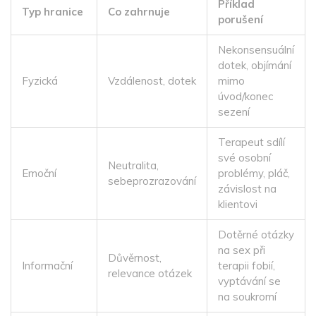
Příklad
Typ hranice
Co zahrnuje
porušení
Nekonsensuální
dotek, objímání
Fyzická
Vzdálenost, dotek
mimo
úvod/konec
sezení
Terapeut sdílí
své osobní
Neutralita,
Emoční
problémy, pláč,
sebeprozrazování
závislost na
klientovi
Dotěrné otázky
na sex při
Důvěrnost,
Informační
terapii fobií,
relevance otázek
vyptávání se
na soukromí