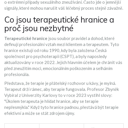
o extrémní případy sexuálního zneužívání. Často jde o jemnější
signály, které mohou narušit váš léčebný proces stejně závažně.
Co jsou terapeutické hranice a
proč jsou nezbytné
Terapeutické hranice
jsou
soubor pravidel a dohod, které
definují profesionální vztah mezi klientem a terapeutem
. Tyto
hranice existují od roku 1990, kdy byla založena
Česká
společnost pro psychoterapii (CSPT)
, a byly naposledy
aktualizovány v roce 2022. Jejich hlavním účelem je chránit vás
před zneužitím moci, emocionálním poškozením a selháním
profesionála.
Představa, že terapie je přátelský rozhovor u kávy, je mylná.
Terapeut drží rámec, aby terapie fungovala. Profesor Zbyněk
Vybíral z Univerzity Karlovy to v roce 2023 vystihl slovy:
"Úkolem terapeuta je hlídat hranice, aby se terapie
nepřesmýkla." Když tyto hranice padnou, přestává být terapie
efektivní a může se stát zdrojem újmy.