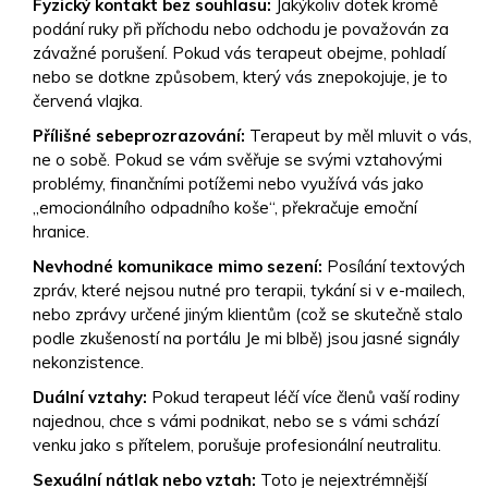
Fyzický kontakt bez souhlasu:
Jakýkoliv dotek kromě
podání ruky při příchodu nebo odchodu je považován za
závažné porušení. Pokud vás terapeut obejme, pohladí
nebo se dotkne způsobem, který vás znepokojuje, je to
červená vlajka.
Přílišné sebeprozrazování:
Terapeut by měl mluvit o vás,
ne o sobě. Pokud se vám svěřuje se svými vztahovými
problémy, finančními potížemi nebo využívá vás jako
„emocionálního odpadního koše“, překračuje emoční
hranice.
Nevhodné komunikace mimo sezení:
Posílání textových
zpráv, které nejsou nutné pro terapii, tykání si v e-mailech,
nebo zprávy určené jiným klientům (což se skutečně stalo
podle zkušeností na portálu Je mi blbě) jsou jasné signály
nekonzistence.
Duální vztahy:
Pokud terapeut léčí více členů vaší rodiny
najednou, chce s vámi podnikat, nebo se s vámi schází
venku jako s přítelem, porušuje profesionální neutralitu.
Sexuální nátlak nebo vztah:
Toto je nejextrémnější