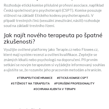
Rozhoduje etická komise příslušné profesní asociace, například
Česká společnost pro psychoterapii (CSPT). Komise posuzuje
stížnost na základě Etického kodexu psychoterapeutů. V
případě trestných činů (sexuální zneužívání, násilí) rozhoduje
soud na základě trestního řízení.
Jak najít nového terapeuta po špatné
zkušenosti?
Využijte ověřené platformy jako Terapie.cz nebo Flowee.cz,
které mají systém recenzí a ověření kvalifikace. Zeptejte se
známých lékařů nebo psychologů na doporučení. Při prvním
setkání se novým terapeutem si vyžádejte informovaný souhlas
a ujistěte se, že rozumíte jeho pracovním metodám a hranicím.
#TERAPEUTICKÉ HRANICE
#ETICKÁ KOMISE CSPT
#STÍŽNOST NA TERAPEUTA
#PORUŠENÍ PROFESIONALITY
#OCHRANA KLIENTA V TERAPII