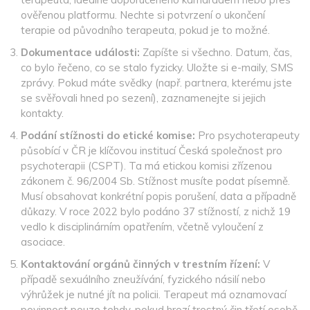
ověřenou platformu. Nechte si potvrzení o ukončení
terapie od původního terapeuta, pokud je to možné.
Dokumentace události:
Zapíšte si všechno. Datum, čas,
co bylo řečeno, co se stalo fyzicky. Uložte si e-maily, SMS
zprávy. Pokud máte svědky (např. partnera, kterému jste
se svěřovali hned po sezení), zaznamenejte si jejich
kontakty.
Podání stížnosti do etické komise:
Pro psychoterapeuty
působící v ČR je klíčovou institucí
Česká společnost pro
psychoterapii (CSPT)
. Ta má etickou komisi zřízenou
zákonem č. 96/2004 Sb. Stížnost musíte podat písemně.
Musí obsahovat konkrétní popis porušení, data a případně
důkazy. V roce 2022 bylo podáno 37 stížností, z nichž 19
vedlo k disciplinárním opatřením, včetně vyloučení z
asociace.
Kontaktování orgánů činných v trestním řízení:
V
případě sexuálního zneužívání, fyzického násilí nebo
výhrůžek je nutné jít na policii. Terapeut má oznamovací
povinnost pouze tehdy, pokud hrozí trestný čin třetí osobě