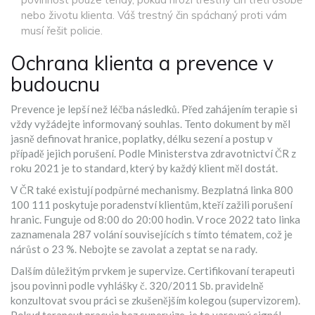
nebo životu klienta. Váš trestný čin spáchaný proti vám
musí řešit policie.
Ochrana klienta a prevence v
budoucnu
Prevence je lepší než léčba následků. Před zahájením terapie si
vždy vyžádejte informovaný souhlas. Tento dokument by měl
jasně definovat hranice, poplatky, délku sezení a postup v
případě jejich porušení. Podle Ministerstva zdravotnictví ČR z
roku 2021 je to standard, který by každý klient měl dostát.
V ČR také existují podpůrné mechanismy. Bezplatná linka 800
100 111 poskytuje poradenství klientům, kteří zažili porušení
hranic. Funguje od 8:00 do 20:00 hodin. V roce 2022 tato linka
zaznamenala 287 volání souvisejících s tímto tématem, což je
nárůst o 23 %. Nebojte se zavolat a zeptat se na rady.
Dalším důležitým prvkem je supervize. Certifikovaní terapeuti
jsou povinni podle vyhlášky č. 320/2011 Sb. pravidelně
konzultovat svou práci se zkušenějším kolegou (supervizorem).