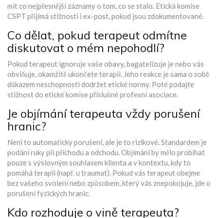
mít co nejpřesnější záznamy o tom, co se stalo. Etická komise
CSPT přijímá stížnosti i ex-post, pokud jsou zdokumentované.
Co dělat, pokud terapeut odmítne
diskutovat o mém nepohodlí?
Pokud terapeut ignoruje vaše obavy, bagatelizuje je nebo vás
obviňuje, okamžitě ukončete terapii. Jeho reakce je sama o sobě
důkazem neschopnosti dodržet etické normy. Poté podajte
stížnost do etické komise příslušné profesní asociace.
Je objímání terapeuta vždy porušení
hranic?
Není to automaticky porušení, ale je to rizikové. Standardem je
podání ruky při příchodu a odchodu. Objímání by mělo probíhat
pouze s výslovným souhlasem klienta a v kontextu, kdy to
pomáhá terapii (např. u traumat). Pokud vás terapeut obejme
bez vašeho svolení nebo způsobem, který vás znepokojuje, jde o
porušení fyzických hranic.
Kdo rozhoduje o vině terapeuta?