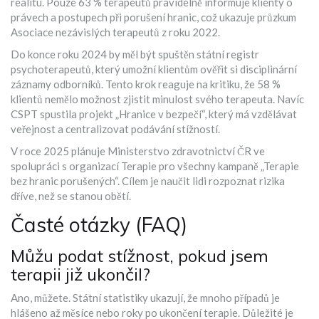
realitu. Pouze 63 % terapeutů pravidelně informuje klienty o
právech a postupech při porušení hranic, což ukazuje průzkum
Asociace nezávislých terapeutů z roku 2022.
Do konce roku 2024 by měl být spuštěn státní registr
psychoterapeutů, který umožní klientům ověřit si disciplinární
záznamy odborníků. Tento krok reaguje na kritiku, že 58 %
klientů nemělo možnost zjistit minulost svého terapeuta. Navíc
CSPT spustila projekt „Hranice v bezpečí“, který má vzdělávat
veřejnost a centralizovat podávání stížností.
V roce 2025 plánuje Ministerstvo zdravotnictví ČR ve
spolupráci s organizací Terapie pro všechny kampaně „Terapie
bez hranic porušených“. Cílem je naučit lidi rozpoznat rizika
dříve, než se stanou obětí.
Časté otázky (FAQ)
Můžu podat stížnost, pokud jsem
terapii již ukončil?
Ano, můžete. Státní statistiky ukazují, že mnoho případů je
hlášeno až měsíce nebo roky po ukončení terapie. Důležité je