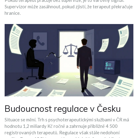
Pokud terapeut pracuje bez supervize, je to varovný signál.
Supervizor může zasáhnout, pokud zjistí, že terapeut překračuje
hranice.
Budoucnost regulace v Česku
Situace se mění. Trh s psychoterapeutickými službami v ČR má
hodnotu 1,2 miliardy Kč ročně a zahrnuje přibližně 4 500
registrovaných terapeutů. Regulace však stále nedohoní