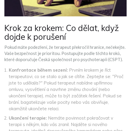
Krok za krokem: Co dělat, když
dojde k porušení
Pokud máte podezření, že terapeut překročil hranice, nečekejte.
Vaše bezpečnost je prioritou. Postupujte podle těchto kroků,
které doporučuje Česká společnost pro psychoterapii (CSPT).
Konfrontace během sezení:
Prvním krokem je říct
terapeutovi, co se stalo a jak se cítíte. Zeptejte se: "Proč
jste to udělal/a?" Pokud terapeut nabídne upřímnou
omluvu, vysvětlení a navrhne změnu chování (nebo
ukončení terapie), může to být začátek řešení. Pokud se
brání, bagatelizuje vaše pocity nebo vás obviňuje,
okamžitě ukončete relaci.
Ukončení terapie:
Nemáte povinnost pokračovat v
terapii s někým, kdo vás zranil. Najděte si nového
terapeuta, ideálně doporučeného kamarádem nebo přes