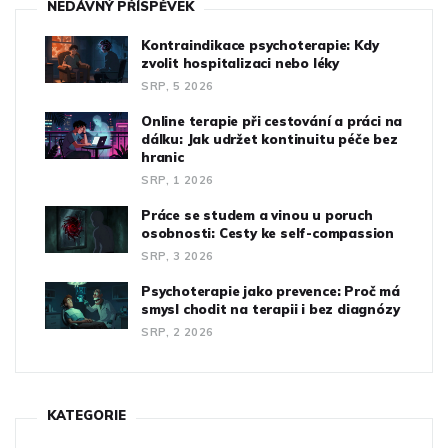
NEDÁVNÝ PŘÍSPĚVEK
Kontraindikace psychoterapie: Kdy
zvolit hospitalizaci nebo léky
SRP, 5 2026
Online terapie při cestování a práci na
dálku: Jak udržet kontinuitu péče bez
hranic
SRP, 1 2026
Práce se studem a vinou u poruch
osobnosti: Cesty ke self-compassion
SRP, 3 2026
Psychoterapie jako prevence: Proč má
smysl chodit na terapii i bez diagnózy
SRP, 2 2026
KATEGORIE