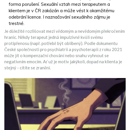
forma porušení. Sexuální vztah mezi terapeutem a
klientem je v ČR zakázán a může vést k okamžitému
odebrání licence. I naznačování sexuálního zájmu je
trestné.
Je důležité rozlišovat mezi vědomým a nevědomým překročením
hranic. Někdy terapeut jedná impulzivně kvůli svému
protipřenosu (např. potřebě být oblíbený). Podle dokumentu
České společnosti pro psychiatrii a psychoterapii z roku 2021
může jít o kompenzační chování nebo snahu vyhnout se
negativním emocím. Ať už je motiv jakýkoli, dopad na klienta je
stejný - cítíte se zraněni.