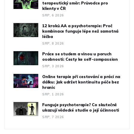
terapeutický směr: Průvodce pro
klienty v ČR
SRP, 6 2026
12 kroků AA a psychoterapie: Proč
kombinace funguje lépe než samotná
léčba
SRP, 8 2026
Práce se studem a vinou u poruch
osobnosti: Cesty ke self-compassion
SRP, 3 2026
Online terapie při cestování a práci na
dálku: Jak udržet kontinuitu péče bez
hranic
SRP, 1 2026
Funguje psychoterapie? Co skutečně
ukazují vědecké studie o její účinnosti
SRP, 7 2026