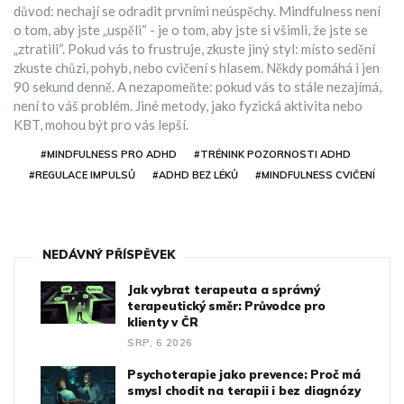
důvod: nechají se odradit prvními neúspěchy. Mindfulness není
o tom, aby jste „uspěli“ - je o tom, aby jste si všimli, že jste se
„ztratili“. Pokud vás to frustruje, zkuste jiný styl: místo sedění
zkuste chůzi, pohyb, nebo cvičení s hlasem. Někdy pomáhá i jen
90 sekund denně. A nezapomeňte: pokud vás to stále nezajímá,
není to váš problém. Jiné metody, jako fyzická aktivita nebo
KBT, mohou být pro vás lepší.
#MINDFULNESS PRO ADHD
#TRÉNINK POZORNOSTI ADHD
#REGULACE IMPULSŮ
#ADHD BEZ LÉKŮ
#MINDFULNESS CVIČENÍ
NEDÁVNÝ PŘÍSPĚVEK
Jak vybrat terapeuta a správný
terapeutický směr: Průvodce pro
klienty v ČR
SRP, 6 2026
Psychoterapie jako prevence: Proč má
smysl chodit na terapii i bez diagnózy