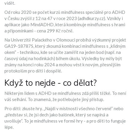
vidět.
Od roku 2020 se počet kurzů mindfulness speciálně pro ADHD
v Česku zvýšil z 12 na 47 v roce 2023 (adhdkurzy.cz). Vznikly i
aplikace jako MindADHD, která kombinuje mindfulness s hrami
a připomínkami - cena 299 Kč ročně.
Na Univerzitě Palackého v Olomouci probíhá výzkumný projekt
GA19-18787S, který zkoumá kombinaci mindfulness s „klidným
okem“ - technikou, kde se učíte zaměřit na jeden bod (např. na
časový údaj na hodinkách) během úkolu. Výsledky by měly být
známy na konci roku 2024 a mohou vést k novým, přesnějším
protokolům pro děti i dospělé.
Když to nejde - co dělat?
Některým lidem s ADHD se mindfulness zdá příliš těžké. To není
váš selhání. To znamená, že potřebujete jiný přístup.
Pro děti: zkuste hry. „Najdi v místnosti všechno červené“ nebo
„představ si, že jsi dech jako balónek, který se napíná a
uvolňuje“. To je mindfulness ve formě hry - a pro děti to funguje
lépe.