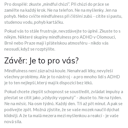
Pro dospělé: zkuste „mindful chůzi“. Při chůzi do práce se
zaměřte na každý krok. Ne na telefon. Ne na myšlenky. Jen na
pohyb. Nebo cvičte mindfulness při čištění zubů - cítíte si pastu,
studenou vodu, pohyb kartáčku.
Pokud vás to stále frustruje, nevzdávejte to úplně. Zkuste to s
někým. Některé skupiny mindfulness pro ADHD v Olomouci,
Brně nebo Praze mají i přátelskou atmosféru - nikdo vás
neosudí, když se rozptýlíte.
Závěr: Je to pro vás?
Mindfulness není zázračná koule. Nenahradí léky, nevyřeší
všechny problémy. Ale je to nástroj - a pro mnoho lidí s ADHD
je to ten nejlepší, který mají k dispozici bez léků.
Pokud chcete zlepšit schopnost se soustředit, zvládat impulsy a
přestat se cítit jako „vždycky vypnutý“ - zkuste to. Ne na týden.
Ne na měsíc. Na osm týdnů. Každý den. Tři až pět minut. A pak se
podívejte zpět. Možná zjistíte, že se vaše mozek naučil dýchat
klidněji. A že ta malá mezera mezi myšlenkou a reakcí - je vaše
nová síla.