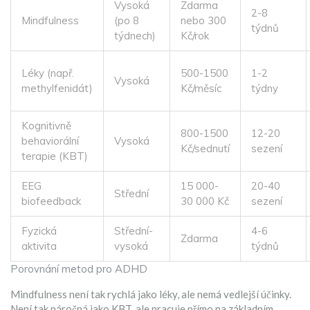
Vysoká
Zdarma
2-8
Mindfulness
(po 8
nebo 300
týdnů
týdnech)
Kč/rok
Léky (např.
500-1500
1-2
Vysoká
methylfenidát)
Kč/měsíc
týdny
Kognitivně
800-1500
12-20
behaviorální
Vysoká
Kč/sednutí
sezení
terapie (KBT)
EEG
15 000-
20-40
Střední
biofeedback
30 000 Kč
sezení
Fyzická
Střední-
4-6
Zdarma
aktivita
vysoká
týdnů
Porovnání metod pro ADHD
Mindfulness není tak rychlá jako léky, ale nemá vedlejší účinky.
Není tak náročná jako KBT, ale pracuje přímo na základním