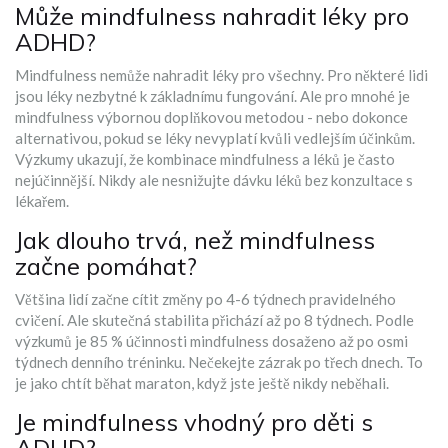
Může mindfulness nahradit léky pro
ADHD?
Mindfulness nemůže nahradit léky pro všechny. Pro některé lidi
jsou léky nezbytné k základnímu fungování. Ale pro mnohé je
mindfulness výbornou doplňkovou metodou - nebo dokonce
alternativou, pokud se léky nevyplatí kvůli vedlejším účinkům.
Výzkumy ukazují, že kombinace mindfulness a léků je často
nejúčinnější. Nikdy ale nesnižujte dávku léků bez konzultace s
lékařem.
Jak dlouho trvá, než mindfulness
začne pomáhat?
Většina lidí začne cítit změny po 4-6 týdnech pravidelného
cvičení. Ale skutečná stabilita přichází až po 8 týdnech. Podle
výzkumů je 85 % účinnosti mindfulness dosaženo až po osmi
týdnech denního tréninku. Nečekejte zázrak po třech dnech. To
je jako chtít běhat maraton, když jste ještě nikdy neběhali.
Je mindfulness vhodný pro děti s