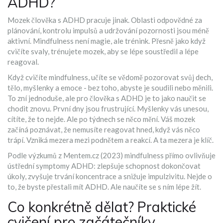
ADHD?
Mozek člověka s ADHD pracuje jinak. Oblasti odpovědné za
plánování, kontrolu impulsů a udržování pozornosti jsou méně
aktivní. Mindfulness není magie, ale trénink. Přesně jako když
cvičíte svaly, trénujete mozek, aby se lépe soustředil a lépe
reagoval.
Když cvičíte mindfulness, učíte se vědomě pozorovat svůj dech,
tělo, myšlenky a emoce - bez toho, abyste je soudili nebo měnili.
To zní jednoduše, ale pro člověka s ADHD je to jako naučit se
chodit znovu. První dny jsou frustrující. Myšlenky vás unesou,
cítíte, že to nejde. Ale po týdnech se něco mění. Váš mozek
začíná poznávat, že nemusíte reagovat hned, když vás něco
trápí. Vzniká mezera mezi podnětem a reakcí. A ta mezera je klíč.
Podle výzkumů z Mentem.cz (2023) mindfulness přímo ovlivňuje
ústřední symptomy ADHD: zlepšuje schopnost dokončovat
úkoly, zvyšuje trvání koncentrace a snižuje impulzivitu. Nejde o
to, že byste přestali mít ADHD. Ale naučíte se s ním lépe žít.
Co konkrétně dělat? Praktické
cvičení pro začátečníky