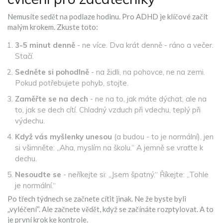
Nemusíte sedět na podlaze hodinu. Pro ADHD je klíčové začít
malým krokem. Zkuste toto:
3-5 minut denně
- ne více. Dva krát denně - ráno a večer.
Stačí.
Sedněte si pohodlně
- na židli, na pohovce, ne na zemi.
Pokud potřebujete pohyb, stojte.
Zaměřte se na dech
- ne na to, jak máte dýchat, ale na
to, jak se dech cítí. Chladný vzduch při vdechu, teplý při
výdechu.
Když vás myšlenky unesou
(a budou - to je normální), jen
si všimněte: „Aha, myslím na školu.“ A jemně se vraťte k
dechu.
Nesoudte se
- neříkejte si: „Jsem špatný.“ Říkejte: „Tohle
je normální.“
Po třech týdnech se začnete cítit jinak. Ne že byste byli
„vyléčení“. Ale začnete vědět, když se začínáte rozptylovat. A to
je první krok ke kontrole.