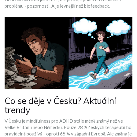
problému - pozornosti. A je levnější než biofeedback.
Co se děje v Česku? Aktuální
trendy
V Česku je mindfulness pro ADHD stále méně známý než ve
Velké Británii nebo Německu. Pouze 28 % českých terapeutů ho
pravidelně používá - oproti 65 % v západní Evropě. Ale změna je