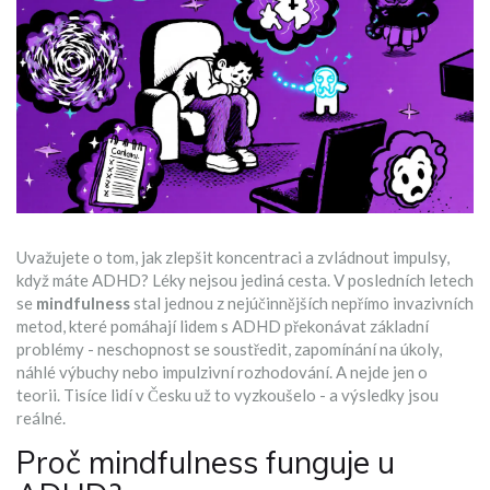
Uvažujete o tom, jak zlepšit koncentraci a zvládnout impulsy,
když máte ADHD? Léky nejsou jediná cesta. V posledních letech
se
mindfulness
stal jednou z nejúčinnějších nepřímo invazivních
metod, které pomáhají lidem s ADHD překonávat základní
problémy - neschopnost se soustředit, zapomínání na úkoly,
náhlé výbuchy nebo impulzivní rozhodování. A nejde jen o
teorii. Tisíce lidí v Česku už to vyzkoušelo - a výsledky jsou
reálné.
Proč mindfulness funguje u