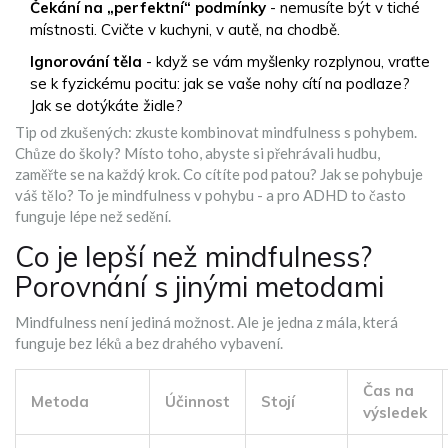
Čekání na „perfektní“ podmínky
- nemusíte být v tiché
místnosti. Cvičte v kuchyni, v autě, na chodbě.
Ignorování těla
- když se vám myšlenky rozplynou, vraťte
se k fyzickému pocitu: jak se vaše nohy cítí na podlaze?
Jak se dotýkáte židle?
Tip od zkušených: zkuste kombinovat mindfulness s pohybem.
Chůze do školy? Místo toho, abyste si přehrávali hudbu,
zaměřte se na každý krok. Co cítíte pod patou? Jak se pohybuje
váš tělo? To je mindfulness v pohybu - a pro ADHD to často
funguje lépe než sedění.
Co je lepší než mindfulness?
Porovnání s jinými metodami
Mindfulness není jediná možnost. Ale je jedna z mála, která
funguje bez léků a bez drahého vybavení.
Čas na
Metoda
Účinnost
Stojí
výsledek