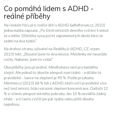
Co pomáhá lidem s ADHD -
reálné příběhy
Na českém fóru pro rodiče dětí s ADHD (adhdforum.cz, 2022)
jedna matka napsala: „Po třech měsících denního cvičení 5 minut
se u mého 10letého syna počet zapomenutých úkolů klesl ze
sedmi na dva týdně.“
Na druhou stranu, uživatel na Redditu (r/ADHD_CZ, srpen
2023) řekl: „Zkoušel jsem to dva měsíce. Myšlenky mě neustále
rušily. Nakonec jsem to vzdal.“
Oba příběhy jsou pravdivé. Mindfulness není pro každého
stejně. Ale pokud to zkusíte alespoň osm týdnů - a děláte to
pravidelně - šance na zlepšení je 90 %. Podle průzkumu
Mentem.cz (2023) 68 % lidí s ADHD, kteří cvičí pravidelně více
než šest měsíců, hlásí výrazné zlepšení koncentrace. Dalších 22
% si všimlo alespoň mírného pokroku. Jen 10 % nevidělo žádný
efekt - a ti často cvičili jen pár týdnů nebo příliš dlouho
najednou.