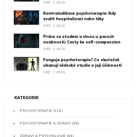
SRP, 2 2026
Kontraindikace psychoterapie: Kdy
zvolit hospitalizaci nebo léky
SRP, 5 2026
Práce se studem a vinou u poruch
osobnosti: Cesty ke self-compassion
SRP, 3 2026
Funguje psychoterapie? Co skutečně
ukazují vědecké studie o její účinnosti
SRP, 7 2026
KATEGORIE
PSYCHOTERAPIE
(115)
PSYCHOTERAPIE A ZDRAVÍ
(86)
ZDRAVÍ A PSYCHOLOGIE
(44)