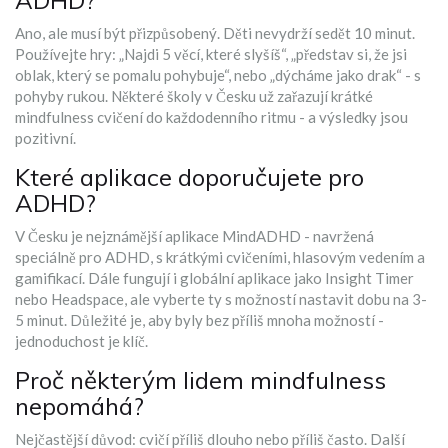
ADHD?
Ano, ale musí být přizpůsobený. Děti nevydrží sedět 10 minut.
Používejte hry: „Najdi 5 věcí, které slyšíš“, „představ si, že jsi
oblak, který se pomalu pohybuje“, nebo „dýcháme jako drak“ - s
pohyby rukou. Některé školy v Česku už zařazují krátké
mindfulness cvičení do každodenního ritmu - a výsledky jsou
pozitivní.
Které aplikace doporučujete pro
ADHD?
V Česku je nejznámější aplikace MindADHD - navržená
speciálně pro ADHD, s krátkými cvičeními, hlasovým vedením a
gamifikací. Dále fungují i globální aplikace jako Insight Timer
nebo Headspace, ale vyberte ty s možností nastavit dobu na 3-
5 minut. Důležité je, aby byly bez příliš mnoha možností -
jednoduchost je klíč.
Proč některým lidem mindfulness
nepomáhá?
Nejčastější důvod: cvičí příliš dlouho nebo příliš často. Další