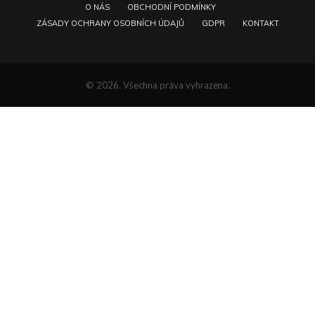
O NÁS
OBCHODNÍ PODMÍNKY
ZÁSADY OCHRANY OSOBNÍCH ÚDAJŮ
GDPR
KONTAKT
© 2026. Všechna práva vyhrazena.