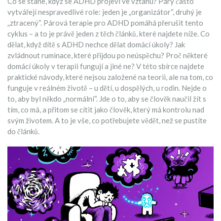
Co se stane, když se ADHD projeví ve vztahu? Páry často
vytvářejí nespravedlivé role: jeden je „organizátor“, druhý je
„ztracený“. Párová terapie pro ADHD pomáhá přerušit tento
cyklus – a to je právě jeden z těch článků, které najdete níže. Co
dělat, když dítě s ADHD nechce dělat domácí úkoly? Jak
zvládnout ruminace, které přijdou po neúspěchu? Proč některé
domácí úkoly v terapii fungují a jiné ne? V této sbírce najdete
praktické návody, které nejsou založené na teorii, ale na tom, co
funguje v reálném životě – u dětí, u dospělých, u rodin. Nejde o
to, aby byl někdo „normální“. Jde o to, aby se člověk naučil žít s
tím, co má, a přitom se cítit jako člověk, který má kontrolu nad
svým životem. A to je vše, co potřebujete vědět, než se pustíte
do článků.