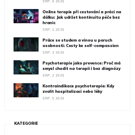
SRP, 6 2026
Online terapie při cestování a práci na
dálku: Jak udržet kontinuitu péče bez
hranic
SRP, 1 2026
Práce se studem a vinou u poruch
osobnosti: Cesty ke self-compassion
SRP, 3 2026
Psychoterapie jako prevence: Proč má
smysl chodit na terapii i bez diagnózy
SRP, 2 2026
Kontraindikace psychoterapie: Kdy
zvolit hospitalizaci nebo léky
SRP, 5 2026
KATEGORIE