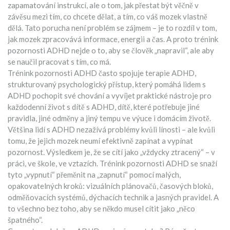
zapamatování instrukcí, ale o tom, jak přestat být věčně v
závěsu mezi tím, co chcete dělat, a tím, co váš mozek vlastně
dělá.
Tato porucha není problém se zájmem – je to rozdíl v tom,
jak mozek zpracovává informace, energii a čas. A proto trénink
pozornosti ADHD nejde o to, aby se člověk „napravil“, ale aby
se naučil pracovat s tím, co má.
Trénink pozornosti ADHD často spojuje
terapie ADHD
,
strukturovaný psychologický přístup, který pomáhá lidem s
ADHD pochopit své chování a vyvíjet praktické nástroje pro
každodenní život
s
dítě s ADHD
,
dítě, které potřebuje jiné
pravidla, jiné odměny a jiný tempu ve výuce i domácím životě
.
Většina lidí s ADHD nezažívá problémy kvůli línosti – ale kvůli
tomu, že jejich mozek neumí efektivně zapínat a vypínat
pozornost. Výsledkem je, že se cítí jako „vždycky ztracený“ – v
práci, ve škole, ve vztazích. Trénink pozornosti ADHD se snaží
tyto „vypnutí“ přeměnit na „zapnutí“ pomocí malých,
opakovatelných kroků: vizuálních plánovačů, časových bloků,
odměňovacích systémů, dýchacích technik a jasných pravidel. A
to všechno bez toho, aby se někdo musel cítit jako „něco
špatného“.