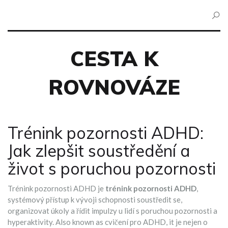
CESTA K
ROVNOVÁZE
Trénink pozornosti ADHD:
Jak zlepšit soustředění a
život s poruchou pozornosti
Trénink pozornosti ADHD je
trénink pozornosti ADHD
,
systémový přístup k vývoji schopnosti soustředit se,
organizovat úkoly a řídit impulzy u lidí s poruchou pozornosti a
hyperaktivity
. Also known as
cvičení pro ADHD
, it je nejen o