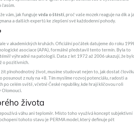
m časům.
áže vám, jak funguje
věda o štěstí
, proč vaše mozek reaguje na dík a j
mana a dalších expertů ke zlepšení své každodenní pohody.
?
ale v akademických kruhách. Oficiální počátek datujeme do roku 199
hologické asociace (APA), formálně představil tento termín. Byla to
éměř výhradně na patologii. Data z let 1972 až 2006 ukazují, že byl
ž o pozitivních.
ít plnohodnotný život, musíme studovat nejen to, jak dostat člověk
 ho posunout z nuly na +8. Tím myslíme rozvoj potenciálu, radosti a
 po celém světě, včetně České republiky, kde hrají klíčovou roli
v Olomouci.
brého života
nepoužívá váhu ani teploměr. Místo toho využívá koncept subjektivní
ochopení tohoto stavu je
PERMA model
, který definuje pět