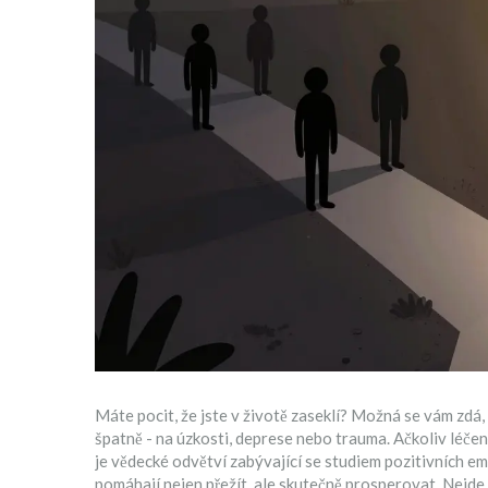
Máte pocit, že jste v životě zaseklí? Možná se vám zdá, ž
špatně - na úzkosti, deprese nebo trauma. Ačkoliv léčení
je
vědecké odvětví zabývající se studiem pozitivních emo
pomáhají nejen přežít, ale skutečně prosperovat.
Nejde 