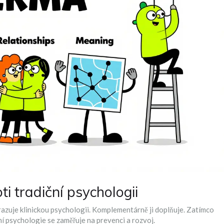
ti tradiční psychologii
hrazuje klinickou psychologii. Komplementárně ji doplňuje. Zatímco
vní psychologie se zaměřuje na prevenci a rozvoj.