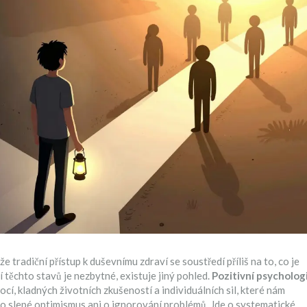
e tradiční přístup k duševnímu zdraví se soustředí příliš na to, co je
 těchto stavů je nezbytné, existuje jiný pohled.
Pozitivní psycholog
cí, kladných životních zkušeností a individuálních sil
, které nám
o slepé optimismus ani o ignorování problémů. Jde o systematické