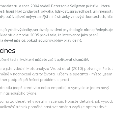
 charakteru
. V roce 2004 vydali Peterson a Seligman příručku, která
ostí (například zvídavost, odvaha, lidskost, spravedlnost, umírněnost 
ně používají své nejvýraznější silné stránky v nových kontextech, hlás
ibují rychlé výsledky, seriózní pozitivní psychologie nic nepředepisuje
klad studie z roku 2005 prokázala, že intervence jako psaní
a devět měsíců, pokud jsou prováděny pravidelně.
 dnes
ědčené techniky, které můžete začít aplikovat okamžitě:
teré jste vděční. Metaanalýza Wood et al. (2010) potvrzuje, že ta
změně v hodnocení kvality života. Klíčem je specifita - místo „jsem
ner podpořil při řešení problému s prací“.
ní sílu (např. kreativita nebo empatie) a vymyslete jeden nový
m následujícího týdne.
ama za deset let v ideálním scénáři. Popište detailně, jak vypad
zualizační trénink pomáhá nastavit směr a zvyšuje optimistické