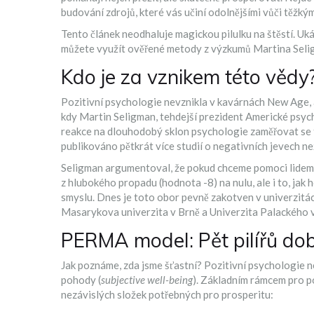
budování zdrojů, které vás učiní odolnějšími vůči těžký
Tento článek neodhaluje magickou pilulku na štěstí. Uk
můžete využít ověřené metody z výzkumů Martina Selig
Kdo je za vznikem této vědy
Pozitivní psychologie nevznikla v kavárnách New Age, 
kdy
Martin Seligman
, tehdejší prezident Americké psyc
reakce na dlouhodobý sklon psychologie zaměřovat se t
publikováno pětkrát více studií o negativních jevech ne
Seligman argumentoval, že pokud chceme pomoci lidem ž
z hlubokého propadu (hodnota -8) na nulu, ale i to, jak
smyslu. Dnes je toto obor pevně zakotven v univerzitách
Masarykova univerzita v Brně a Univerzita Palackého 
PERMA model: Pět pilířů do
Jak poznáme, zda jsme šťastní? Pozitivní psychologie 
pohody (
subjective well-being
). Základním rámcem pro p
nezávislých složek potřebných pro prosperitu: