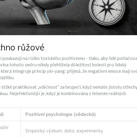
echno růžové
i poukazují na riziko toxického pozitivismu - tlaku, aby lidé potlačova
vlna tohoto směru někdy přehlížela důležitost bolesti pro lidský
 která integruje princip yin-yang: přijímá, že negativní emoce mají sv
zážitku.
těžké praktikovat „vděčnost“ za bezpečí, když nemáte jistotu střech
kuu. Nejefektivnější je, když je kombinována s řešením reálných
í)
Pozitivní psychologie (vědecká)
ační
Empirický výzkum, data, experimenty