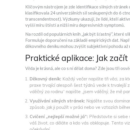
Klíčovým nástrojem je zde identifikace
silných stránek
klasifikovala 24 univerzálních sil seskupených do 6 ctn
transcendentnost). Výzkumy ukazují, že lidé, kteří aktiv
vyšší míru štěstí a nižší míru depresivních symptomů.
Na rozdíl od populárních knih „jak být šťastný“, které sl
Formuluje doporučení na základě empirických dat. Napří
děkovného deníku mohou zvýšit subjektivní pohodu až n
Praktické aplikace: Jak začít
Věda je krásná, ale co s ní dělat doma? Zde jsou tři osv
Děkovný deník:
Každý večer napište tři věci, za k
praxe trvající alespoň šest týdnů vede k trvalejší 
vděčný za rodinu“ napište „jsem vděčný, že mě part
Využívání silných stránek:
Najděte svou dominant
způsob, jak ji použít v práci nebo ve vztazích běhe
Cvičení „nejlepší možné já“:
Představte si sebe s
váš život, co děláte a kdo vás obklopuje. Tento vi
očekávání.