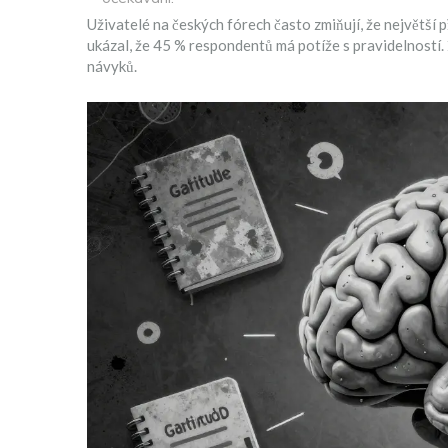
Uživatelé na českých fórech často zmiňují, že největš
ukázal, že 45 % respondentů má potíže s pravidelností. 
návyků.