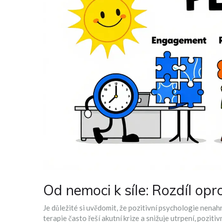
Od nemoci k síle: Rozdíl opro
Je důležité si uvědomit, že pozitivní psychologie nena
terapie často řeší akutní krize a snižuje utrpení, poziti