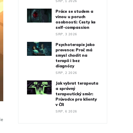
SRP, 1 2026
Práce se studem a
vinou u poruch
osobnosti: Cesty ke
self-compassion
SRP, 3 2026
Psychoterapie jako
prevence: Proč má
smysl chodit na
terapii i bez
diagnózy
SRP, 2 2026
Jak vybrat terapeuta
a správný
terapeutický směr:
Průvodce pro klienty
v ČR
SRP, 6 2026
ie