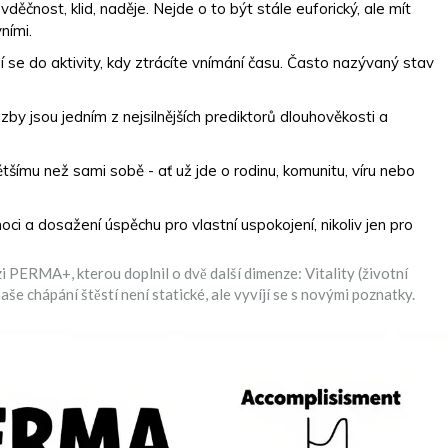
děčnost, klid, naděje. Nejde o to být stále euforický, ale mít
ními.
se do aktivity, kdy ztrácíte vnímání času. Často nazývaný stav
zby jsou jedním z nejsilnějších prediktorů dlouhověkosti a
tšímu než sami sobě - ať už jde o rodinu, komunitu, víru nebo
oci a dosažení úspěchu pro vlastní uspokojení, nikoliv jen pro
 PERMA+, kterou doplnil o dvě další dimenze: Vitality (životní
naše chápání štěstí není statické, ale vyvíjí se s novými poznatky.