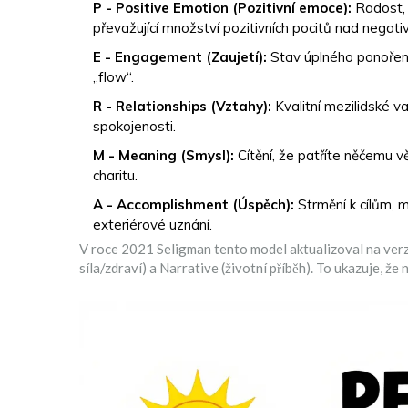
P - Positive Emotion (Pozitivní emoce):
Radost, v
převažující množství pozitivních pocitů nad negativ
E - Engagement (Zaujetí):
Stav úplného ponoření 
„flow“.
R - Relationships (Vztahy):
Kvalitní mezilidské va
spokojenosti.
M - Meaning (Smysl):
Cítění, že patříte něčemu vě
charitu.
A - Accomplishment (Úspěch):
Strmění k cílům, m
exteriérové uznání.
V roce 2021 Seligman tento model aktualizoval na verzi
síla/zdraví) a Narrative (životní příběh). To ukazuje, že 