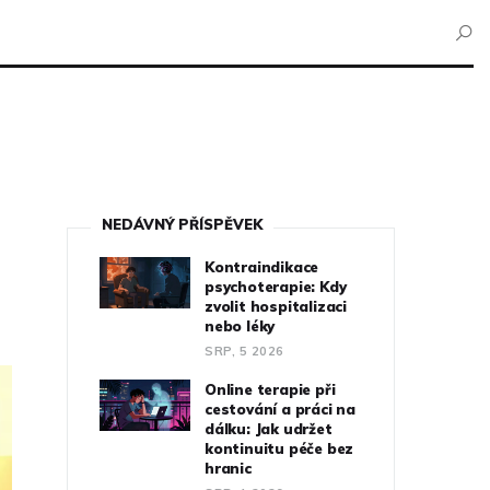
NEDÁVNÝ PŘÍSPĚVEK
Kontraindikace
psychoterapie: Kdy
zvolit hospitalizaci
nebo léky
SRP, 5 2026
Online terapie při
cestování a práci na
dálku: Jak udržet
kontinuitu péče bez
hranic