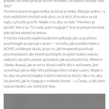
případů lidí, kteří pracují na své resilienci, se úzkost snižuje i bez
léků?
Pozitivní psychologie neříká, že život je lehký. Říká jen jedno: i v
těch nejtěžších chvílích máš něco, co tě drží. A to něco se dá
najít, vytvořit, posílit. Nejde o to, aby sis řekl: "Všechno je
skvělé." Ale o to: "Co tady ještě funguje?" A to je přesně ten bod,
kde začíná skutečná změna.
V těchto článcích najdeš konkrétní příklady, jak se pozitivní
psychologie projevuje v praxi — od toho, jak pomáhá lidem s
ADHD zvládnout školu, až po to, jak terapeuté používají
psychoedukaci, aby klienti pochopili, že jejich reakce nejsou
slabostí, ale přirozeným způsobem, jak mozek přežívá. Některé
články ukazují, jak se na to dívají rodiče dětí s autismem, jiné
vysvětlují, jak se díky této přístupu mění vztahy u párů. Nejde o
to, aby sis přečetl nějaký tradiční návod na štěstí. Jde o to, aby
sis přečetl, jak to funguje v reálném životě — v Česku, u lidí, kteří
nejsou ideální, ale chtějí být lépe.