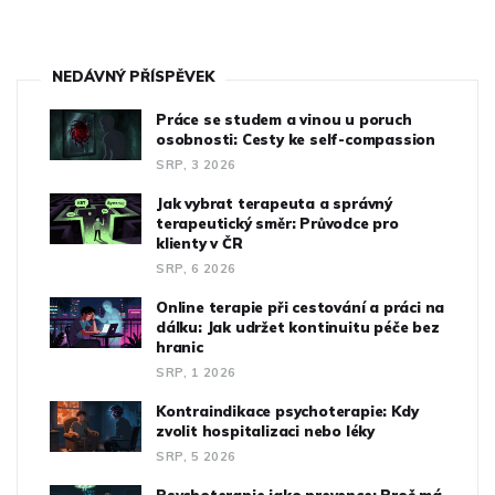
NEDÁVNÝ PŘÍSPĚVEK
Práce se studem a vinou u poruch
osobnosti: Cesty ke self-compassion
SRP, 3 2026
Jak vybrat terapeuta a správný
terapeutický směr: Průvodce pro
klienty v ČR
SRP, 6 2026
Online terapie při cestování a práci na
dálku: Jak udržet kontinuitu péče bez
hranic
SRP, 1 2026
Kontraindikace psychoterapie: Kdy
zvolit hospitalizaci nebo léky
SRP, 5 2026
Psychoterapie jako prevence: Proč má