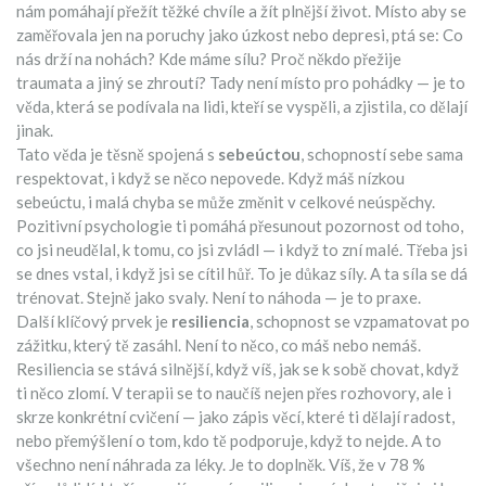
nám pomáhají přežít těžké chvíle a žít plnější život
.
Místo aby se
zaměřovala jen na poruchy jako úzkost nebo depresi, ptá se: Co
nás drží na nohách? Kde máme sílu? Proč někdo přežije
traumata a jiný se zhroutí? Tady není místo pro pohádky — je to
věda, která se podívala na lidi, kteří se vyspěli, a zjistila, co dělají
jinak.
Tato věda je těsně spojená s
sebeúctou
,
schopností sebe sama
respektovat, i když se něco nepovede
. Když máš nízkou
sebeúctu, i malá chyba se může změnit v celkové neúspěchy.
Pozitivní psychologie ti pomáhá přesunout pozornost od toho,
co jsi neudělal, k tomu, co jsi zvládl — i když to zní malé. Třeba jsi
se dnes vstal, i když jsi se cítil hůř. To je důkaz síly. A ta síla se dá
trénovat. Stejně jako svaly. Není to náhoda — je to praxe.
Další klíčový prvek je
resiliencia
,
schopnost se vzpamatovat po
zážitku, který tě zasáhl
. Není to něco, co máš nebo nemáš.
Resiliencia se stává silnější, když víš, jak se k sobě chovat, když
ti něco zlomí. V terapii se to naučíš nejen přes rozhovory, ale i
skrze konkrétní cvičení — jako zápis věcí, které ti dělají radost,
nebo přemýšlení o tom, kdo tě podporuje, když to nejde. A to
všechno není náhrada za léky. Je to doplněk. Víš, že v 78 %