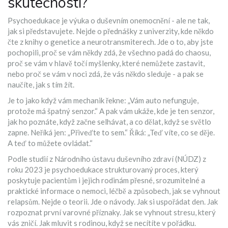
skutečnosti?
Psychoedukace je výuka o duševním onemocnění - ale ne tak,
jak si představujete. Nejde o přednášky z univerzity, kde někdo
čte z knihy o genetice a neurotransmiterech. Jde o to, aby jste
pochopili, proč se vám někdy zdá, že všechno padá do chaosu,
proč se vám v hlavě točí myšlenky, které nemůžete zastavit,
nebo proč se vám v noci zdá, že vás někdo sleduje - a pak se
naučíte, jak s tím žít.
Je to jako když vám mechanik řekne: „Vám auto nefunguje,
protože má špatný senzor.“ A pak vám ukáže, kde je ten senzor,
jak ho poznáte, když začne selhávat, a co dělat, když se světlo
zapne. Neříká jen: „Přiveďte to sem.“ Říká: „Teď víte, co se děje.
A teď to můžete ovládat.“
Podle studií z Národního ústavu duševního zdraví (NÚDZ) z
roku 2023 je psychoedukace strukturovaný proces, který
poskytuje pacientům i jejich rodinám přesné, srozumitelné a
praktické informace o nemoci, léčbě a způsobech, jak se vyhnout
relapsům. Nejde o teorii. Jde o návody. Jak si uspořádat den. Jak
rozpoznat první varovné příznaky. Jak se vyhnout stresu, který
vás zničí. Jak mluvit s rodinou, když se necítíte v pořádku.