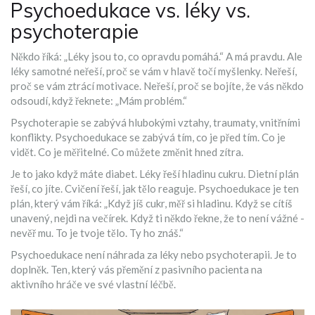
Psychoedukace vs. léky vs.
psychoterapie
Někdo říká: „Léky jsou to, co opravdu pomáhá.“ A má pravdu. Ale
léky samotné neřeší, proč se vám v hlavě točí myšlenky. Neřeší,
proč se vám ztrácí motivace. Neřeší, proč se bojíte, že vás někdo
odsoudí, když řeknete: „Mám problém.“
Psychoterapie se zabývá hlubokými vztahy, traumaty, vnitřními
konflikty. Psychoedukace se zabývá tím, co je před tím. Co je
vidět. Co je měřitelné. Co můžete změnit hned zítra.
Je to jako když máte diabet. Léky řeší hladinu cukru. Dietní plán
řeší, co jíte. Cvičení řeší, jak tělo reaguje. Psychoedukace je ten
plán, který vám říká: „Když jíš cukr, měř si hladinu. Když se cítíš
unavený, nejdi na večírek. Když ti někdo řekne, že to není vážné -
nevěř mu. To je tvoje tělo. Ty ho znáš.“
Psychoedukace není náhrada za léky nebo psychoterapii. Je to
doplněk. Ten, který vás přemění z pasivního pacienta na
aktivního hráče ve své vlastní léčbě.