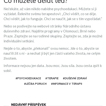
Co můžete dělat teď?
Nečekáte, až vám někdo nabídne psychoedukaci. Můžete si ji
vyžádat. Řekněte svému terapeutovi: „Chci vědět, co se děje.
Chci vědět, jak to funguje. Chci se naučit, jak se s tím vypořádat.“
Nebo se podívejte na webové stránky Národního ústavu
duševního zdraví. Najděte programy v Olomouci, Brně nebo
Praze. Zeptejte se na rodinné skupiny. Zeptejte se, zda je možné
individuální setkání.
Nejde o to, abyste „překonali“ svou nemoc. Jde o to, abyste se
naučili žít s ní - a nechat ji být jen částí vašeho života, ne celým
životem.
Informace nejsou jen data. Jsou moc. Jsou síla. Jsou cesta zpět k
sobě.
#PSYCHOEDUKACE
#TERAPIE
#DUŠEVNÍ ZDRAVÍ
#LÉČBA PORUCH
#INFORMACE V TERAPII
NEDÁVNÝ PŘÍSPĚVEK