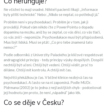
Co nefunguje?
Ne všichni to mají snadné. Někteří pacienti říkají: „Informace
byly příliš technické.“ Nebo: „Nikdo se neptal, co potřebuji já.“
Problém není v psychoedukaci. Problém je v tom, jak ji
provádějí. Pokud vám někdo čte z PowerPointu o dopadu
dopaminu na mozku, aniž by se zeptal, co vás děsí, co vás tlačí,
co vás zničí - nepomůže. Psychoedukace musí být přizpůsobená.
Musí být lidská. Musí se ptát: „Co pro tebe znamená tato
nemoc?“
Podle odborníků z Univerzity Palackého je klíčové respektovat
andragogické principy - tedy principy výuky dospělých. Dospělí
nechtějí být učeni. Chtějí být vedeni. Chtějí vědět, proč to
děláme. Chtějí mít kontrolu. A chtějí mít čas.
Největší překážkou je čas. V běžné klinice nezbývá čas na
psychoedukaci. A často se na ni zapomíná. Podle MUDr.
Pidrmana (2002) je to jedna z nejčastějších chyb - podceňovat
její hodnotu jen proto, že není „nápadná“ jako lék.
Co se děje v Česku?