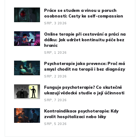
Práce se studem a vinou u poruch
osobnosti: Cesty ke self-compassion
SRP, 3 2026
Online terapie při cestování a práci na
dálku: Jak udržet kontinuitu péče bez
hranic
SRP, 1 2026
Psychoterapie jako prevence: Proč má
smysl chodit na terapii i bez diagnózy
SRP, 2 2026
Funguje psychoterapie? Co skutečně
ukazují vědecké studie o její účinnosti
SRP, 7 2026
Kontraindikace psychoterapie: Kdy
zvolit hospitalizaci nebo léky
SRP, 5 2026