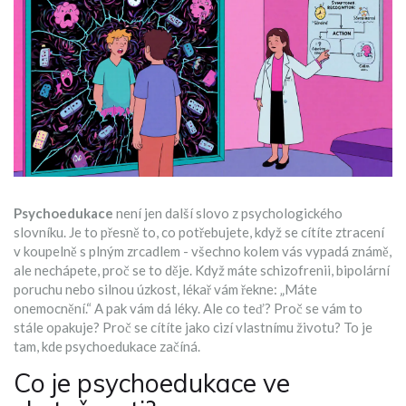
Psychoedukace
není jen další slovo z psychologického
slovníku. Je to přesně to, co potřebujete, když se cítíte ztracení
v koupelně s plným zrcadlem - všechno kolem vás vypadá známě,
ale nechápete, proč se to děje. Když máte schizofrenii, bipolární
poruchu nebo silnou úzkost, lékař vám řekne: „Máte
onemocnění.“ A pak vám dá léky. Ale co teď? Proč se vám to
stále opakuje? Proč se cítíte jako cizí vlastnímu životu? To je
tam, kde psychoedukace začíná.
Co je psychoedukace ve