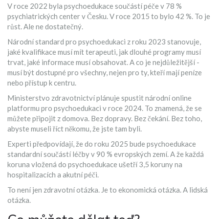
V roce 2022 byla psychoedukace součástí péče v 78 %
psychiatrických center v Česku. V roce 2015 to bylo 42 %. To je
růst. Ale ne dostatečný.
Národní standard pro psychoedukaci z roku 2023 stanovuje,
jaké kvalifikace musí mít terapeuti, jak dlouhé programy musí
trvat, jaké informace musí obsahovat. A co je nejdůležitější -
musí být dostupné pro všechny, nejen pro ty, kteří mají peníze
nebo přístup k centru.
Ministerstvo zdravotnictví plánuje spustit národní online
platformu pro psychoedukaci v roce 2024. To znamená, že se
můžete připojit z domova. Bez dopravy. Bez čekání. Bez toho,
abyste museli říct někomu, že jste tam byli.
Experti předpovídají, že do roku 2025 bude psychoedukace
standardní součástí léčby v 90 % evropských zemí. A že každá
koruna vložená do psychoedukace ušetří 3,5 koruny na
hospitalizacích a akutní péči.
To není jen zdravotní otázka. Je to ekonomická otázka. A lidská
otázka.