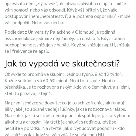
agresivita není „zlý návyk“, ale příznak příštího relapsu - může
vám pomoci, nebo vás odsoudí. Když váš přítel ví, že vaše
odstupování není „nepřátelství“, ale „potřeba odpočinku“ - může
vás podpořit. Nebo vás nechat.
Podle dat z Univerzity Palackého v Olomouci je rodinná
psychoedukace jedním z nejúčinnějších nástrojů. Když rodina
pochopí nemoc, snižuje se napětí. Když se snižuje napětí, snižuje
se i frekvence relapsů.
Jak to vypadá ve skutečnosti?
Obvykle to probíhá ve skupině. Jednou týdně. 8 až 12 týdnů.
Každé setkání trvá 60-90 minut. Není to terapie. Není to
přednáška. Je to rozhovor s někým, kdo ví, o čem mluví, a s lidmi,
kteří to prožívají stejně.
Na první schůzce se dozvíte: co je to schizofrenie, jak fungují
léky, jaké jsou běžné vedlejší účinky, jak se rozpoznává relaps.
Na druhé: jak si sestavit denní plán, jak spát lépe, jak se vyhnout
alkoholu a drogám. Na třetí: jak mluvit s rodinou, když se
necítíte v pořádku. Na čtvrté: jak si vybudovat podporu - kdo
vás může volat, když se vám zdá, že se všechno řítí.