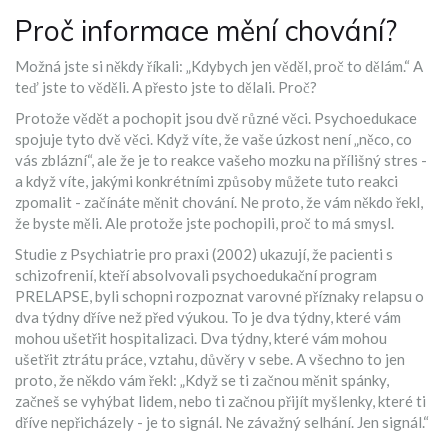
Proč informace mění chování?
Možná jste si někdy říkali: „Kdybych jen věděl, proč to dělám.“ A
teď jste to věděli. A přesto jste to dělali. Proč?
Protože vědět a pochopit jsou dvě různé věci. Psychoedukace
spojuje tyto dvě věci. Když víte, že vaše úzkost není „něco, co
vás zblázní“, ale že je to reakce vašeho mozku na přílišný stres -
a když víte, jakými konkrétními způsoby můžete tuto reakci
zpomalit - začínáte měnit chování. Ne proto, že vám někdo řekl,
že byste měli. Ale protože jste pochopili, proč to má smysl.
Studie z Psychiatrie pro praxi (2002) ukazují, že pacienti s
schizofrenií, kteří absolvovali psychoedukační program
PRELAPSE, byli schopni rozpoznat varovné příznaky relapsu o
dva týdny dříve než před výukou. To je dva týdny, které vám
mohou ušetřit hospitalizaci. Dva týdny, které vám mohou
ušetřit ztrátu práce, vztahu, důvěry v sebe. A všechno to jen
proto, že někdo vám řekl: „Když se ti začnou měnit spánky,
začneš se vyhýbat lidem, nebo ti začnou přijít myšlenky, které ti
dříve nepřicházely - je to signál. Ne závažný selhání. Jen signál.“