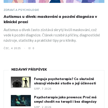
ZDRAVÍ A PSYCHOLOGIE
Autismus u dívek: maskování a pozdní diagnóza v
klinické praxi
Autismus u dívek často zůstává skrytý kvůli maskování, což
vede k pozdní diagnóze. Článek rozebírá příčiny, diagnostické
nástroje, statistiky a praktické tipy pro kliniky.
ČEC, 4 2025
0
NEDÁVNÝ PŘÍSPĚVEK
Funguje psychoterapie? Co skutečně
ukazují vědecké studie o její účinnosti
SRP, 7 2026
Psychoterapie jako prevence: Proč má
smysl chodit na terapii i bez diagnózy
SRP, 2 2026