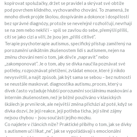
kopírovat spolužačky, držet se pravidel a skrývat své obtíže
pod povrchem klidného, vychovaného chování.
To znamená, že
mnoho dívek projde školou, dospíváním a dokonce i dospělostí
bez správné diagnózy, protože se neveřejně rozhořčují, nevrhají
se na zem nebo nekřičí – spíš se zavřou do sebe, přemýšlí příliš,
cítí se jako cizí a věří, že jsou jen „příliš citlivé“.
Terapie
psychoterapie autismus
,
specifický přístup zaměřený na
porozumění unikátním zkušenostem lidí s autismem, nejen na
změnu chování
není o tom, jak děvče „napravit“ nebo
„zakomponovat“. Je o tom, aby se dívka naučila poznávat své
potřeby, rozpoznávat přetížení, zvládat emoce, které jí nikdo
nevysvětlil, a najít způsob, jak být sama se sebou – bez nutnosti
se neustále maskovat.
diagnostika autismu
,
proces, který u
dívek často vyžaduje hlubší porozumění sociálnímu maskování a
interním zkušenostem, než je běžně používáno v klasických
škálech
je první krok, ale největší změna přichází až poté, když se
dívka dozví, že její reakce, její potřeba ticha, její silné zájmy
nejsou chybou – jsou součástí jejího mozku.
Co najdete v článcích níže? Praktické příběhy o tom, jak se dívky
s autismem učí říkat „ne“, jak se vypořádávají s emocionální