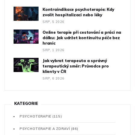
Kontraindikace psychoterapie: Kdy
zvolit hospitalizaci nebo léky
SRP, 5 2026
Online terapie při cestování a práci na
dálku: Jak udržet kontinuitu péče bez
hranic
SRP, 1 2026
Jak vybrat terapeuta a správný
terapeutický směr: Průvodce pro
klienty v ČR
SRP, 6 2026
KATEGORIE
PSYCHOTERAPIE
(115)
PSYCHOTERAPIE A ZDRAVÍ
(86)