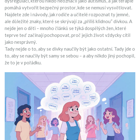
dysregulací, kterou nikdo neoznačil jako autismus, a jak terapie
pomáhá vytvořit bezpečný prostor, kde se nemusí vysvětlovat.
Najdete zde i návody, jak rodiče a učitelé rozpoznat ty jemné,
ale důležité znaky, které se skrývají za „příliš klidnou“ dívkou. A
nejde jen o děti – mnoho článků se týká dospělých žen, které
teprve teď začínají pochopovat, proč jejich život vždycky cítil
jako nesprávný.
Tady nejde o to, aby se dívky naučily být jako ostatní. Tady jde o
to, aby se naučily být samy se sebou – a aby někdo jiný pochopil,
že to je v pořádku.