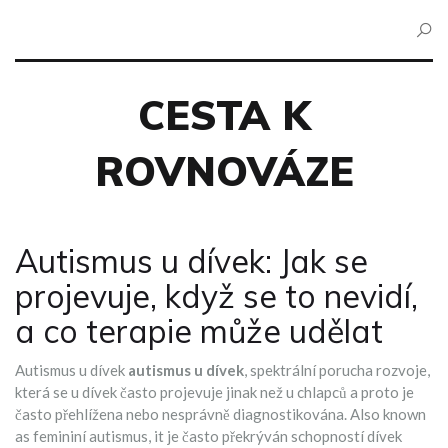
CESTA K
ROVNOVÁZE
Autismus u dívek: Jak se
projevuje, když se to nevidí,
a co terapie může udělat
Autismus u dívek
autismus u dívek
,
spektrální porucha rozvoje,
která se u dívek často projevuje jinak než u chlapců a proto je
často přehlížena nebo nesprávně diagnostikována
. Also known
as
femininí autismus
, it je často překrýván schopností dívek