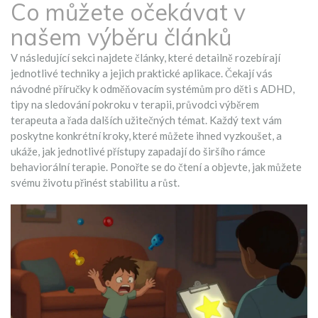
Co můžete očekávat v
našem výběru článků
V následující sekci najdete články, které detailně rozebírají
jednotlivé techniky a jejich praktické aplikace. Čekají vás
návodné příručky k odměňovacím systémům pro děti s ADHD,
tipy na sledování pokroku v terapii, průvodci výběrem
terapeuta a řada dalších užitečných témat. Každý text vám
poskytne konkrétní kroky, které můžete ihned vyzkoušet, a
ukáže, jak jednotlivé přístupy zapadají do širšího rámce
behaviorální terapie. Ponořte se do čtení a objevte, jak můžete
svému životu přinést stabilitu a růst.