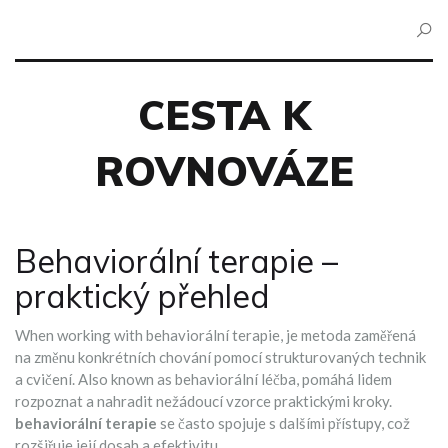
CESTA K
ROVNOVÁZE
Behaviorální terapie –
praktický přehled
When working with
behaviorální terapie
,
je metoda zaměřená
na změnu konkrétních chování pomocí strukturovaných technik
a cvičení
. Also known as
behaviorální léčba
, pomáhá lidem
rozpoznat a nahradit nežádoucí vzorce praktickými kroky.
behaviorální terapie
se často spojuje s dalšími přístupy, což
rozšiřuje její dosah a efektivitu.