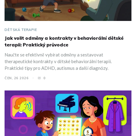
DĚTSKÁ TERAPIE
Jak volit odměny a kontrakty v behaviorální dětské
terapii: Praktický průvodce
Naučte se efektivně vybírat odměny a sestavovat
therapeutické kontrakty v dětské behaviorální terapii.
Praktické tipy pro ADHD, autismus a další diagnózy.
ČEN, 26 2026
0