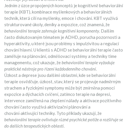
Jedním z úzce propojených konceptů je
kognitivně behaviorální
terapie (KBT)
,
kombinace myšlenkových a behaviorálních
technik, která cílí na myšlenky, emoce i chování
. KBT využívá
strukturované úkoly, deníky a expozice, což znamená, že
behaviorální terapie zahrnuje kognitivní komponenty
. Dalším
často diskutovaným tématem je
ADHD
,
porucha pozornosti a
hyperaktivity, u které jsou problémy s impulzivitou a regulací
chování hlavní
. U klientů s ADHD se behaviorální terapie často
zaměřuje na plánování, odměňovací systémy a techniky time
managementu, což ukazuje, že
behaviorální terapie vyžaduje
praktické nástroje pro řízení každodenního chování
.
Úzkost a deprese jsou dalšími oblastmi, kde se behaviorální
terapie osvědčuje.
úzkost
,
stav, který se projevuje nadměrným
strachem a fyzickými symptomy
může být zmírněna pomocí
expozice a dýchacích cvičení, zatímco
terapie na depresi
,
intervence zaměřená na zlepšení nálady a aktivace pozitivního
chování
často využívá aktivizační plánování a
chování‑aktivující techniky. Tyto příklady ukazují, že
behaviorální terapie ovlivňuje různé psychické potíže a rozšiřuje se
do dalších terapeutických oblastí
.