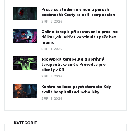
Práce se studem a vinou u poruch
osobnosti: Cesty ke self-compassion
SRP, 3 2026
Online terapie při cestování a práci na
dálku: Jak udržet kontinuitu péče bez
hranic
SRP, 1 2026
Jak vybrat terapeuta a správný
terapeutický směr: Průvodce pro
klienty v ČR
SRP, 6 2026
Kontraindikace psychoterapie: Kdy
zvolit hospitalizaci nebo léky
SRP, 5 2026
KATEGORIE