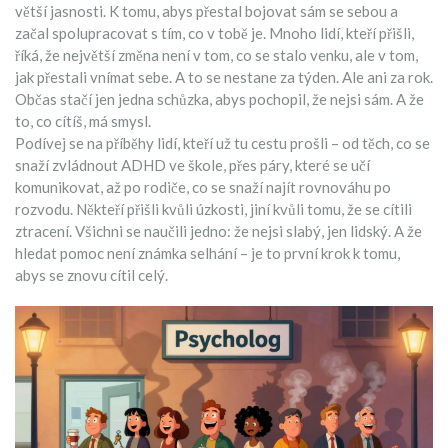
větší jasnosti. K tomu, abys přestal bojovat sám se sebou a
začal spolupracovat s tím, co v tobě je. Mnoho lidí, kteří přišli,
říká, že největší změna není v tom, co se stalo venku, ale v tom,
jak přestali vnímat sebe. A to se nestane za týden. Ale ani za rok.
Občas stačí jen jedna schůzka, abys pochopil, že nejsi sám. A že
to, co cítíš, má smysl.
Podívej se na příběhy lidí, kteří už tu cestu prošli – od těch, co se
snaží zvládnout ADHD ve škole, přes páry, které se učí
komunikovat, až po rodiče, co se snaží najít rovnováhu po
rozvodu. Někteří přišli kvůli úzkosti, jiní kvůli tomu, že se cítili
ztracení. Všichni se naučili jedno: že nejsi slabý, jen lidský. A že
hledat pomoc není známka selhání – je to první krok k tomu,
abys se znovu cítil celý.