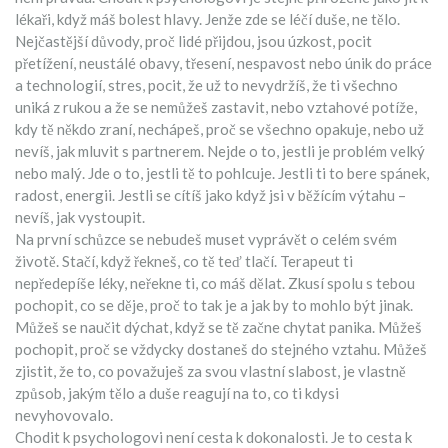
lékaři, když máš bolest hlavy. Jenže zde se léčí duše, ne tělo.
Nejčastější důvody, proč lidé přijdou, jsou
úzkost
,
pocit
přetížení, neustálé obavy, třesení, nespavost nebo únik do práce
a technologií
,
stres
,
pocit, že už to nevydržíš, že ti všechno
uniká z rukou a že se nemůžeš zastavit
, nebo
vztahové potíže
,
kdy tě někdo zraní, nechápeš, proč se všechno opakuje, nebo už
nevíš, jak mluvit s partnerem
. Nejde o to, jestli je problém velký
nebo malý. Jde o to, jestli tě to pohlcuje. Jestli ti to bere spánek,
radost, energii. Jestli se cítíš jako když jsi v běžícím výtahu –
nevíš, jak vystoupit.
Na první schůzce se nebudeš muset vyprávět o celém svém
životě. Stačí, když řekneš, co tě teď tlačí. Terapeut ti
nepředepíše léky, neřekne ti, co máš dělat. Zkusí spolu s tebou
pochopit, co se děje, proč to tak je a jak by to mohlo být jinak.
Můžeš se naučit dýchat, když se tě začne chytat panika. Můžeš
pochopit, proč se vždycky dostaneš do stejného vztahu. Můžeš
zjistit, že to, co považuješ za svou vlastní slabost, je vlastně
způsob, jakým tělo a duše reagují na to, co ti kdysi
nevyhovovalo.
Chodit k psychologovi není cesta k dokonalosti. Je to cesta k