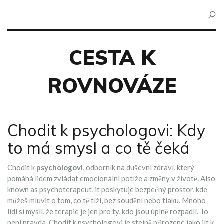
CESTA K
ROVNOVÁZE
Chodit k psychologovi: Kdy
to má smysl a co tě čeká
Chodit k
psychologovi
,
odborník na duševní zdraví, který
pomáhá lidem zvládat emocionální potíže a změny v životě
. Also
known as
psychoterapeut
, it
poskytuje bezpečný prostor, kde
můžeš mluvit o tom, co tě tíží, bez soudění nebo tlaku
.
Mnoho
lidí si myslí, že terapie je jen pro ty, kdo jsou úplně rozpadlí. To
není pravda. Chodit k psychologovi je stejně přirozené jako jít k