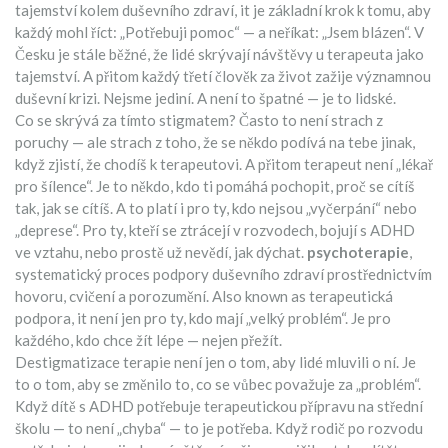
tajemství kolem duševního zdraví
, it je základní krok k tomu, aby
každý mohl říct: „Potřebuji pomoc“ — a neříkat: „Jsem blázen“.
V
Česku je stále běžné, že lidé skrývají návštěvy u terapeuta jako
tajemství. A přitom každý třetí člověk za život zažije významnou
duševní krizi. Nejsme jediní. A není to špatné — je to lidské.
Co se skrývá za tímto stigmatem? Často to není strach z
poruchy — ale strach z toho, že se někdo podívá na tebe jinak,
když zjistí, že chodíš k terapeutovi. A přitom terapeut není „lékař
pro šílence“. Je to někdo, kdo ti pomáhá pochopit, proč se cítíš
tak, jak se cítíš. A to platí i pro ty, kdo nejsou „vyčerpání“ nebo
„deprese“. Pro ty, kteří se ztrácejí v rozvodech, bojují s ADHD
ve vztahu, nebo prostě už nevědí, jak dýchat.
psychoterapie
,
systematický proces podpory duševního zdraví prostřednictvím
hovoru, cvičení a porozumění
. Also known as
terapeutická
podpora
, it není jen pro ty, kdo mají „velký problém“.
Je pro
každého, kdo chce žít lépe — nejen přežít.
Destigmatizace terapie není jen o tom, aby lidé mluvili o ní. Je
to o tom, aby se změnilo to, co se vůbec považuje za „problém“.
Když dítě s ADHD potřebuje terapeutickou přípravu na střední
školu — to není „chyba“ — to je potřeba. Když rodič po rozvodu