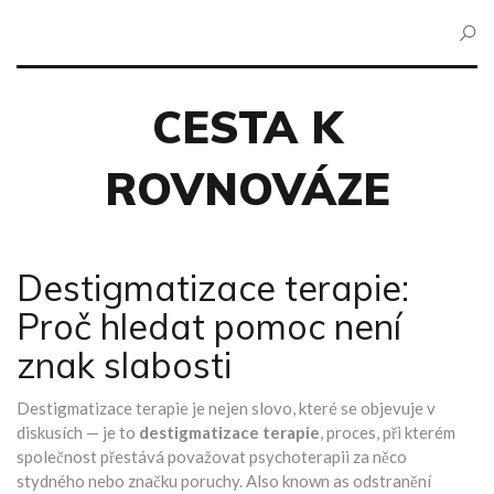
CESTA K
ROVNOVÁZE
Destigmatizace terapie:
Proč hledat pomoc není
znak slabosti
Destigmatizace terapie je nejen slovo, které se objevuje v
diskusích — je to
destigmatizace terapie
,
proces, při kterém
společnost přestává považovat psychoterapii za něco
stydného nebo značku poruchy
. Also known as
odstranění