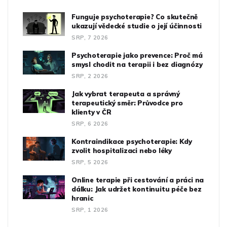
Funguje psychoterapie? Co skutečně
ukazují vědecké studie o její účinnosti
SRP, 7 2026
Psychoterapie jako prevence: Proč má
smysl chodit na terapii i bez diagnózy
SRP, 2 2026
Jak vybrat terapeuta a správný
terapeutický směr: Průvodce pro
klienty v ČR
SRP, 6 2026
Kontraindikace psychoterapie: Kdy
zvolit hospitalizaci nebo léky
SRP, 5 2026
Online terapie při cestování a práci na
dálku: Jak udržet kontinuitu péče bez
hranic
SRP, 1 2026