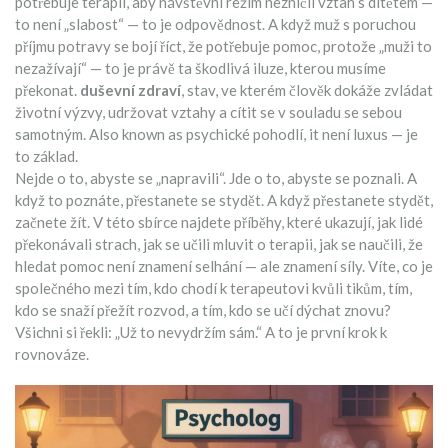
potřebuje terapii, aby návštěvní režim nezničil vztah s dítětem —
to není „slabost“ — to je odpovědnost. A když muž s poruchou
příjmu potravy se bojí říct, že potřebuje pomoc, protože „muži to
nezažívají“ — to je právě ta škodlivá iluze, kterou musíme
překonat.
duševní zdraví
,
stav, ve kterém člověk dokáže zvládat
životní výzvy, udržovat vztahy a cítit se v souladu se sebou
samotným
. Also known as
psychické pohodlí
, it není luxus — je
to základ.
Nejde o to, abyste se „napravili“. Jde o to, abyste se poznali. A
když to poznáte, přestanete se stydět. A když přestanete stydět,
začnete žít. V této sbírce najdete příběhy, které ukazují, jak lidé
překonávali strach, jak se učili mluvit o terapii, jak se naučili, že
hledat pomoc není znamení selhání — ale znamení síly. Víte, co je
společného mezi tím, kdo chodí k terapeutovi kvůli tikům, tím,
kdo se snaží přežít rozvod, a tím, kdo se učí dýchat znovu?
Všichni si řekli: „Už to nevydržím sám.“ A to je první krok k
rovnováze.