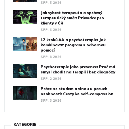
SRP, 5 2026
Jak vybrat terapeuta a správný
terapeutický směr: Průvodce pro
klienty v ČR
SRP, 6 2026
12 kroků AA a psychoterapie: Jak
kombinovat program s odbornou
pomocí
SRP, 8 2026
Psychoterapie jako prevence: Proč má
smysl chodit na terapii i bez diagnózy
SRP, 2 2026
Práce se studem a vinou u poruch
osobnosti: Cesty ke self-compassion
SRP, 3 2026
KATEGORIE