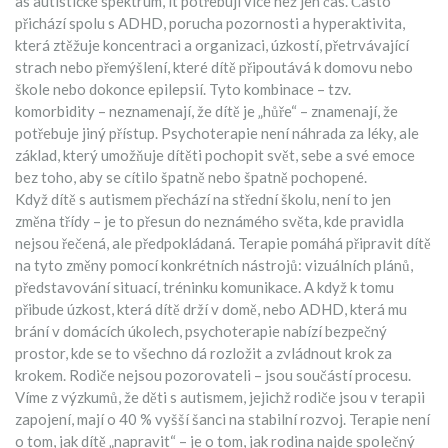
as
autistické spektrum
, it
potřebují více než jen čas. Často
přichází spolu s
ADHD
,
porucha pozornosti a hyperaktivita,
která ztěžuje koncentraci a organizaci
,
úzkostí
,
přetrvávající
strach nebo přemýšlení, které dítě připoutává k domovu nebo
škole
nebo dokonce epilepsií. Tyto kombinace – tzv.
komorbidity – neznamenají, že dítě je „hůře“ – znamenají, že
potřebuje jiný přístup. Psychoterapie není náhrada za léky, ale
základ, který umožňuje dítěti pochopit svět, sebe a své emoce
bez toho, aby se cítilo špatně nebo špatně pochopené.
Když dítě s autismem přechází na střední školu, není to jen
změna třídy – je to přesun do neznámého světa, kde pravidla
nejsou řečená, ale předpokládaná. Terapie pomáhá připravit dítě
na tyto změny pomocí konkrétních nástrojů: vizuálních plánů,
představování situací, tréninku komunikace. A když k tomu
přibude úzkost, která dítě drží v domě, nebo ADHD, která mu
brání v domácích úkolech, psychoterapie nabízí bezpečný
prostor, kde se to všechno dá rozložit a zvládnout krok za
krokem. Rodiče nejsou pozorovateli – jsou součástí procesu.
Víme z výzkumů, že děti s autismem, jejichž rodiče jsou v terapii
zapojení, mají o 40 % vyšší šanci na stabilní rozvoj. Terapie není
o tom, jak dítě „napravit“ – je o tom, jak rodina najde společný