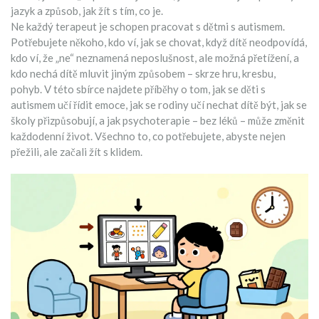
jazyk a způsob, jak žít s tím, co je.
Ne každý terapeut je schopen pracovat s dětmi s autismem.
Potřebujete někoho, kdo ví, jak se chovat, když dítě neodpovídá,
kdo ví, že „ne“ neznamená neposlušnost, ale možná přetížení, a
kdo nechá dítě mluvit jiným způsobem – skrze hru, kresbu,
pohyb. V této sbírce najdete příběhy o tom, jak se děti s
autismem učí řídit emoce, jak se rodiny učí nechat dítě být, jak se
školy přizpůsobují, a jak psychoterapie – bez léků – může změnit
každodenní život. Všechno to, co potřebujete, abyste nejen
přežili, ale začali žít s klidem.