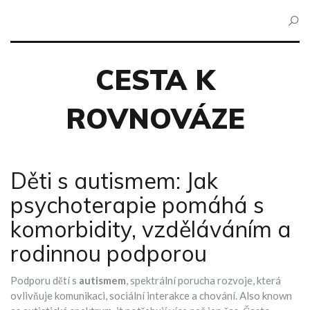
CESTA K
ROVNOVÁZE
Děti s autismem: Jak
psychoterapie pomáhá s
komorbidity, vzděláváním a
rodinnou podporou
Podporu dětí s
autismem
,
spektrální porucha rozvoje, která
ovlivňuje komunikaci, sociální interakce a chování
. Also known