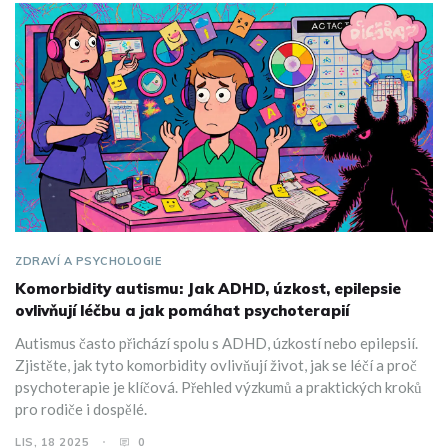
ZDRAVÍ A PSYCHOLOGIE
Komorbidity autismu: Jak ADHD, úzkost, epilepsie
ovlivňují léčbu a jak pomáhat psychoterapií
Autismus často přichází spolu s ADHD, úzkostí nebo epilepsií.
Zjistěte, jak tyto komorbidity ovlivňují život, jak se léčí a proč
psychoterapie je klíčová. Přehled výzkumů a praktických kroků
pro rodiče i dospělé.
LIS, 18 2025
0