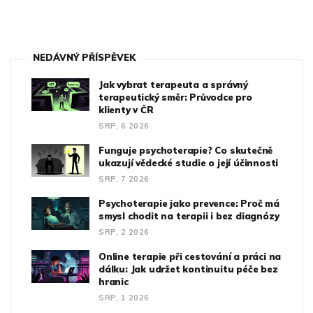
NEDÁVNÝ PŘÍSPĚVEK
Jak vybrat terapeuta a správný
terapeutický směr: Průvodce pro
klienty v ČR
SRP, 6 2026
Funguje psychoterapie? Co skutečně
ukazují vědecké studie o její účinnosti
SRP, 7 2026
Psychoterapie jako prevence: Proč má
smysl chodit na terapii i bez diagnózy
SRP, 2 2026
Online terapie při cestování a práci na
dálku: Jak udržet kontinuitu péče bez
hranic
SRP, 1 2026