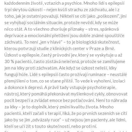
každodenním životě, vztazích a psychice
.
Mnoho lidí s epilepsií
trpí skrytou úzkostí – nejen kvůli strachu ze záchvatu, ale i z
toho, jak je ostatní považují. Někteří se cítí jako „poškození“, jiní
se vyhýbají sociálním situacím, protože nevědí, kdy se může
něco stát. A to všechno zhoršuje příznaky – stres, spánková
deprivace a emocionální přetížení jsou dobře známé spouštěče
záchvatů. To není „jen v hlavě“ – to je biologická skutečnost,
kterou potvrzují studie z klinických center v Praze a Brně.
Úzkost u epilepsie
,
častý průvodní jev, který se vyskytuje u až
30 % pacientů
, často zůstává nelečená, protože se zaměřujeme
jen na léky proti záchvatům. Ale když se úzkost neřeší, léky
fungují hůře. Lidé s epilepsií často prožívají ruminace – neustálé
přemýšlení o tom, co se stane příště. To vede k vyhoření, izolaci
a dokonce k depresi. A právě tady vstupuje
psychoterapie
,
nástroj, který pomáhá překonávat myšlenkové cykly, obnovovat
pocit bezpečí a zvládat emoce bez potlačování
. Není to náhrada
za léky – je to doplněk, který změní kvalitu života. Mnoho
pacientů, kteří začali s terapií, říká, že po prvních sezeních se cítí
jako by se jim „odvázaly ruce“ – už nejsou jen pacienty, ale lidmi,
kteří se učí žít s touto skutečností, nebo proti ní.