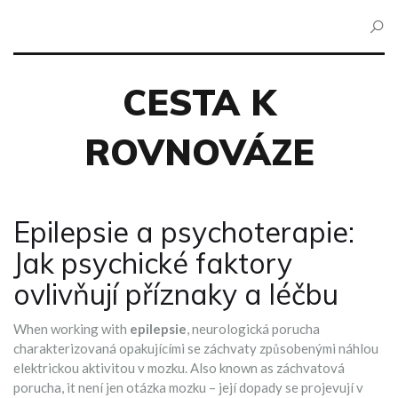
CESTA K
ROVNOVÁZE
Epilepsie a psychoterapie:
Jak psychické faktory
ovlivňují příznaky a léčbu
When working with
epilepsie
,
neurologická porucha
charakterizovaná opakujícími se záchvaty způsobenými náhlou
elektrickou aktivitou v mozku
. Also known as
záchvatová
porucha
, it
není jen otázka mozku – její dopady se projevují v