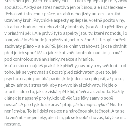
Stres není jen „něco, co každý cítí“ – u lidí s epilepsií je to fyzický
spouštěč. A když se stres nestává jen příčinou, ale i následkem –
třeba kvůli strachu z práce, vztahů nebo jízdy autem – vzniká
uzavřený kruh.
Psychické aspekty epilepsie
,
včetně pocitu viny,
strachu z hodnocení nebo ztráty kontroly
, jsou často přehlíženy
v primární péči. Ale právě tyto aspekty jsou ty, které rozhodují o
tom, zda člověk bude jen přežívat, nebo začne žít. Terapie neřeší
záchvaty přímo – ale učí tě, jak se k nim vztahovat, jak se chránit
před jejich spouštěči a jak získat zpět kontrolu nad tím, co máš
pod kontrolou: své myšlenky, reakce a hranice.
V této sbírce najdeš praktické příběhy, návody a vysvětlení – od
toho, jak se vyrovnat s úzkostí před záchvatem, přes to, jak
psychoterapie pomáhá párům, kde jeden má epilepsii, až po to,
jak zvládnout stres tak, aby nevyvolával záchvaty. Nejde o
teorii – jde o to, jak se získá zpět klid, důvěra a svoboda. Každý
článek je napsaný pro ty, kdo už vědí, že léky samy o sobě
nestačí. A pro ty, kdo se právě ptají:
„Je to moje chyba?“
Ne. To
není chyba. To je lidská reakce na náročnou skutečnost. A ta se
dá změnit – nejen léky, ale i tím, jak se k sobě chováš, když se nic
nestane.