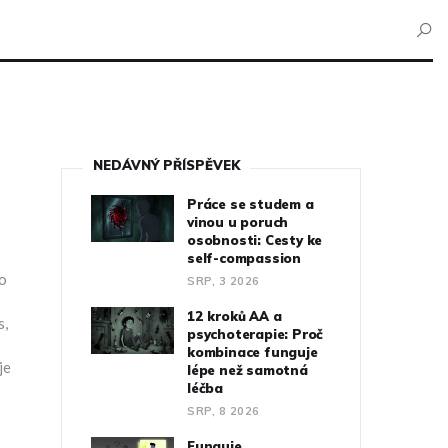
NEDÁVNÝ PŘÍSPĚVEK
Práce se studem a
vinou u poruch
osobnosti: Cesty ke
self-compassion
ho
SRP, 3 2026
12 kroků AA a
s,
psychoterapie: Proč
kombinace funguje
je
lépe než samotná
léčba
SRP, 8 2026
Funguje