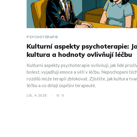
PSYCHOTERAPIE
Kulturní aspekty psychoterapie: J
kultura a hodnoty ovlivňují léčbu
Kulturní aspekty psychoterapie ovlivňují, jak lidé prožív
bolest, vyjadřují emoce a věří v léčbu. Nepochopení těc
rozdílů může terapii zblokovat. Zjistěte, jak kultura tva
léčbu a co dělají úspěšní terapeuté.
LIS, 4 2025
0