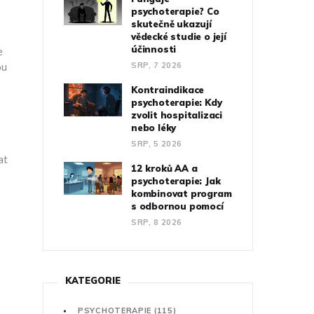
psychoterapie? Co
skutečně ukazují
vědecké studie o její
účinnosti
e
ou
SRP, 7 2026
Kontraindikace
psychoterapie: Kdy
zvolit hospitalizaci
nebo léky
SRP, 5 2026
at
12 kroků AA a
psychoterapie: Jak
kombinovat program
s odbornou pomocí
SRP, 8 2026
KATEGORIE
PSYCHOTERAPIE
(115)