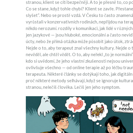
stranou, klient se cítí bezpečněji. A to je přesně to, co p
Co se stane, když tohle chybí? Klient se zavře. Přestane
slyšet“. Nebo se prostě vzdá. V Česku to často znamená
vyrůstali v konzervativních rodinách, nepřijdou na terapi
někdo nerozumí.
rozdíly v komunikaci
,
jak lidé v různýc
jen jazykové — jsou hluboké, emocionální a často nevid
úcty, nebo že přímá otázka může působit jako útok, ztrá
Nejde o to, aby terapeut znal všechny kultury. Nejde o t
nevěděl, ale chtěl vědět. O to, aby neřekl „to je normální
kdo si uvědomí, že jeho vlastní zkušenosti nejsou univerzá
ovlivňuje všechno — od online terapie až po léčbu trau
terapeuta. Některé články se dotýkají toho, jak digitál
proč některé metody selhávají, když se ignoruje kultur
stranou, nelečíš člověka. Lečíš jen jeho symptom.