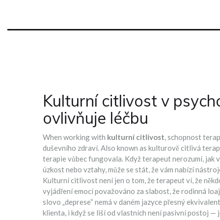
Kulturní citlivost v psych
ovlivňuje léčbu
When working with
kulturní citlivost
,
schopnost terap
duševního zdraví
. Also known as
kulturově citlivá terap
terapie vůbec fungovala. Když terapeut nerozumí, jak va
úzkost nebo vztahy, může se stát, že vám nabízí nástroj
Kulturní citlivost není jen o tom, že terapeut ví, že někd
vyjádření emocí považováno za slabost, že rodinná loa
slovo „deprese“ nemá v daném jazyce přesný ekvivalen
klienta, i když se liší od vlastních
není pasivní postoj — 