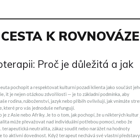
CESTA K ROVNOVÁZE
oterapii: Proč je důležitá a jak
euta pochopit a respektovat kulturní pozadí klienta jako součást je
ie
, it je nejen otázkou zdvořilosti — je to základní podmínka, aby
še rodina, náboženství, jazyk nebo příběh ovlivňují, jak vnímáte stre
e, které pro vás jednoduše nefungují.
o je z Asie nebo Afriky. Je to o tom, jak pochopí, že u některých kultur 
jalita může převažovat nad individuální potřebou pomoci, nebo že
t.
terapeutická neutralita
,
zákaz soudit nebo narážet na hodnoty
je to aktivní dovednost. Když terapeut nechává své vlastní představy