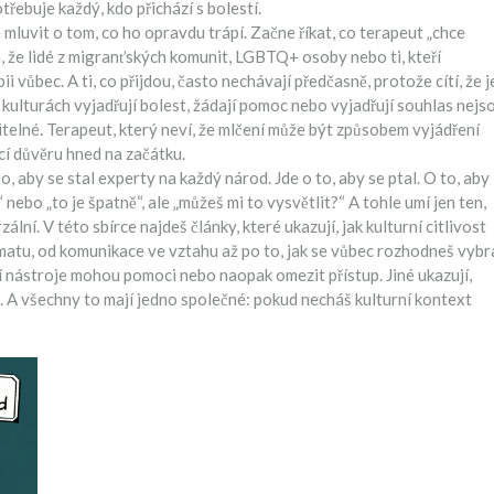
otřebuje každý, kdo přichází s bolestí.
 mluvit o tom, co ho opravdu trápí. Začne říkat, co terapeut „chce
, že lidé z migranťských komunit, LGBTQ+ osoby nebo ti, kteří
i vůbec. A ti, co přijdou, často nechávají předčasně, protože cítí, že j
h kulturách vyjadřují bolest, žádají pomoc nebo vyjadřují souhlas
nejs
itelné. Terapeut, který neví, že mlčení může být způsobem vyjádření
cí důvěru hned na začátku.
o, aby se stal experty na každý národ. Jde o to, aby se ptal. O to, aby
“ nebo „to je špatně“, ale „můžeš mi to vysvětlit?“ A tohle umí jen ten,
lní. V této sbírce najdeš články, které ukazují, jak kulturní citlivost
matu, od komunikace ve vztahu až po to, jak se vůbec rozhodneš vybr
ní nástroje mohou pomoci nebo naopak omezit přístup. Jiné ukazují,
a. A všechny to mají jedno společné: pokud necháš kulturní kontext