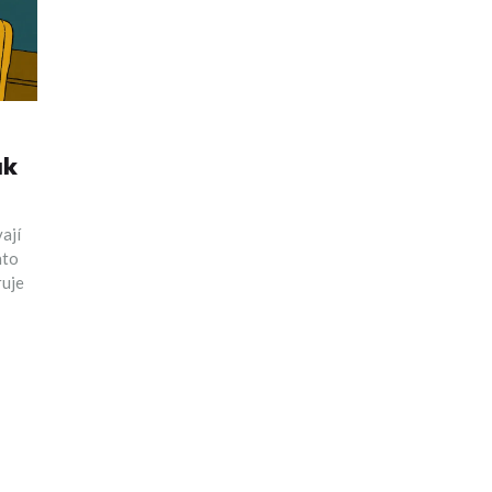
ak
ají
hto
ruje