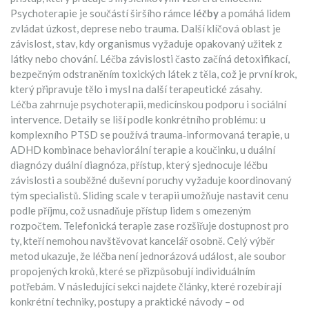
Psychoterapie je součástí širšího rámce
léčby
a pomáhá lidem
zvládat úzkost, deprese nebo trauma. Další klíčová oblast je
závislost
,
stav, kdy organismus vyžaduje opakovaný užitek z
látky nebo chování
. Léčba závislosti často začíná
detoxifikací
,
bezpečným odstraněním toxických látek z těla
, což je první krok,
který připravuje tělo i mysl na další terapeutické zásahy.
Léčba zahrnuje psychoterapii, medicínskou podporu i sociální
intervence. Detaily se liší podle konkrétního problému: u
komplexního PTSD se používá trauma‑informovaná terapie, u
ADHD kombinace behaviorální terapie a koučinku, u duální
diagnózy
duální diagnóza
,
přístup, který sjednocuje léčbu
závislosti a souběžné duševní poruchy
vyžaduje koordinovaný
tým specialistů. Sliding scale v terapii umožňuje nastavit cenu
podle příjmu, což usnadňuje přístup lidem s omezeným
rozpočtem. Telefonická terapie zase rozšiřuje dostupnost pro
ty, kteří nemohou navštěvovat kancelář osobně. Celý výběr
metod ukazuje, že léčba není jednorázová událost, ale soubor
propojených kroků, které se přizpůsobují individuálním
potřebám. V následující sekci najdete články, které rozebírají
konkrétní techniky, postupy a praktické návody – od