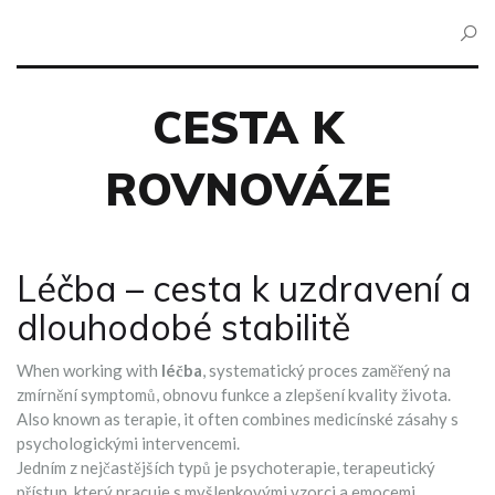
CESTA K
ROVNOVÁZE
Léčba – cesta k uzdravení a
dlouhodobé stabilitě
When working with
léčba
,
systematický proces zaměřený na
zmírnění symptomů, obnovu funkce a zlepšení kvality života
.
Also known as
terapie
, it often combines medicínské zásahy s
psychologickými intervencemi.
Jedním z nejčastějších typů je
psychoterapie
,
terapeutický
přístup, který pracuje s myšlenkovými vzorci a emocemi
.