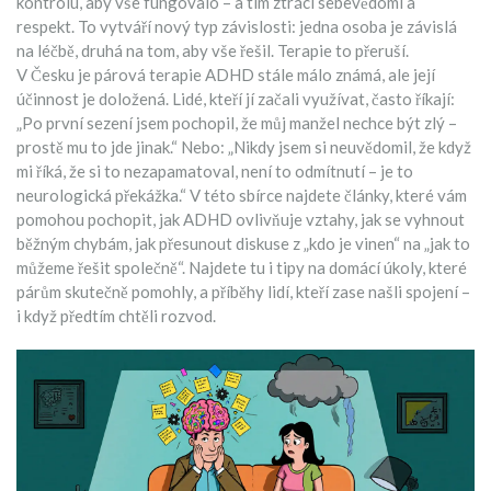
kontrolu, aby vše fungovalo – a tím ztrácí sebevědomí a
respekt
. To vytváří nový typ závislosti: jedna osoba je závislá
na léčbě, druhá na tom, aby vše řešil. Terapie to přeruší.
V Česku je párová terapie ADHD stále málo známá, ale její
účinnost je doložená. Lidé, kteří jí začali využívat, často říkají:
„Po první sezení jsem pochopil, že můj manžel nechce být zlý –
prostě mu to jde jinak.“ Nebo: „Nikdy jsem si neuvědomil, že když
mi říká, že si to nezapamatoval, není to odmítnutí – je to
neurologická překážka.“ V této sbírce najdete články, které vám
pomohou pochopit, jak ADHD ovlivňuje vztahy, jak se vyhnout
běžným chybám, jak přesunout diskuse z „kdo je vinen“ na „jak to
můžeme řešit společně“. Najdete tu i tipy na domácí úkoly, které
párům skutečně pomohly, a příběhy lidí, kteří zase našli spojení –
i když předtím chtěli rozvod.