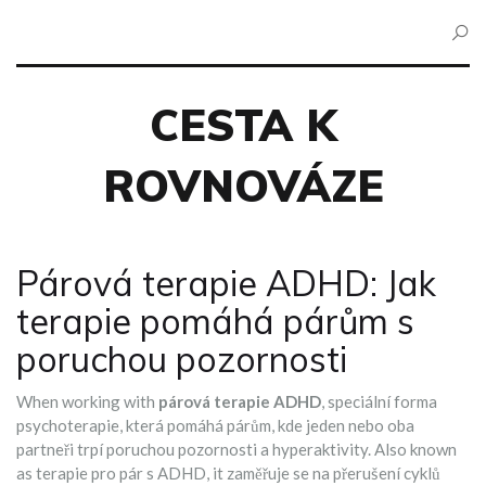
CESTA K
ROVNOVÁZE
Párová terapie ADHD: Jak
terapie pomáhá párům s
poruchou pozornosti
When working with
párová terapie ADHD
,
speciální forma
psychoterapie, která pomáhá párům, kde jeden nebo oba
partneři trpí poruchou pozornosti a hyperaktivity
. Also known
as
terapie pro pár s ADHD
, it
zaměřuje se na přerušení cyklů