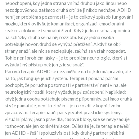
nepochopení, kdy jedna strana vnímá druhou jako línou nebo
nezodpovědnou, zatímco druhá cítí, že ji nikdo nechápe
.
ADHD
není jen problém s pozorností – je to celkový způsob fungování
mozku, který ovlivňuje komunikaci, organizaci, emocionální
reakce a dokonce i sexuální život. Když jedna osoba zapomíná
na schůzky, druhá se na něj rozzlobí. Když jedna osoba
potřebuje hovor, druhá se vyhýbá přetížení. A když se obě
strany snaží, ale nic se nezlepšuje, začíná se vztah rozpadat.
Tohle není problém lásky – je to problém neurologie, který si
vyžádá jiný přístup než jen „víc se snaž“.
Párová terapie ADHD se nezaměřuje na to, kdo má pravdu, ale
na to, jak funguje jejich systém. Terapeut pomáhá párům
pochopit, že
porucha pozornosti v partnerství
,
není vina, ale
neurologický rozdíl, který vyžaduje přizpůsobení
. Například:
když jedna osoba potřebuje písemné připomínky, zatímco druhá
si vše pamatuje, není to zločin – je to rozdíl v kognitivním
zpracování. Terapie naučí pár vytvářet praktické systémy:
vizuální plány, jasná pravidla, časové bloky, kde se nevyžaduje
rozhovor, ale jen konkrétní akce. Důležité je, že terapie neřeší
jen ADHD – řeší i
spoluzávislost
,
kdy druhý partner přebírá