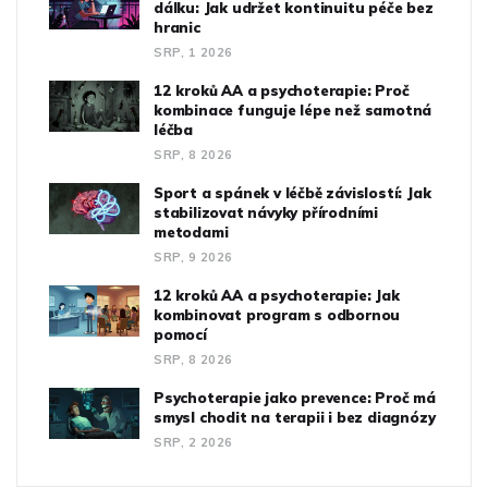
dálku: Jak udržet kontinuitu péče bez
hranic
SRP, 1 2026
12 kroků AA a psychoterapie: Proč
kombinace funguje lépe než samotná
léčba
SRP, 8 2026
Sport a spánek v léčbě závislostí: Jak
stabilizovat návyky přírodními
metodami
SRP, 9 2026
12 kroků AA a psychoterapie: Jak
kombinovat program s odbornou
pomocí
SRP, 8 2026
Psychoterapie jako prevence: Proč má
smysl chodit na terapii i bez diagnózy
SRP, 2 2026