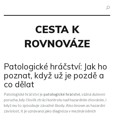
CESTA K
ROVNOVÁZE
Patologické hráčství: Jak ho
poznat, když už je pozdě a
co dělat
Patologické hráčství je
patologické hráčství
,
vážná duševní
porucha, kdy člověk ztrácí kontrolu nad hazardním chováním, i
když mu to způsobuje závažné škody
. Also known as
hazardní
závislost
, it je uznávaná jako diagnóza v mezinárodních