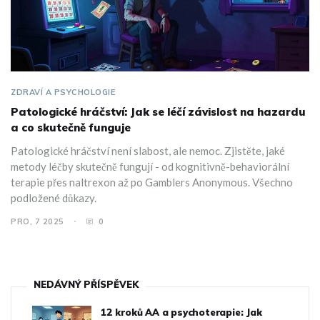
ZDRAVÍ A PSYCHOLOGIE
Patologické hráčství: Jak se léčí závislost na hazardu
a co skutečně funguje
Patologické hráčství není slabost, ale nemoc. Zjistěte, jaké
metody léčby skutečně fungují - od kognitivně-behaviorální
terapie přes naltrexon až po Gamblers Anonymous. Všechno
podložené důkazy.
PRO, 7 2025
0
NEDÁVNÝ PŘÍSPĚVEK
12 kroků AA a psychoterapie: Jak