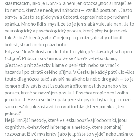
klasifikacích, jako je DSM-5, a není jen otázka „moc si hraje“.
Je
to nemoc, která se neobjeví náhodou — vzniká postupně, často
skrytě, a často se překrývá s úzkostí, depresí nebo poruchami
spánku. Mnoho lidí si myslí, že to je jen slabá vůle, ale není. Je to
neurologický a psychologický proces, který přepisuje mozek
tak, že hráč hledá „výhru“ nejen pro peníze, ale aby utlumil
bolest, strach nebo prázdnotu.
Když se člověk dostane do tohoto cyklu, přestává být schopen
říct „ne“. Příbuzní si všimnou, že se člověk vyhýbá domu,
přestává plnit závazky, klame o penězích, nebo se vrací k
hazardu i po ztrátě celého příjmu. V Česku je každý pátý člověk s
touto diagnózou také závislý na alkoholu nebo drogách — to je
komorbidity závislostí
,
současná přítomnost dvou nebo více
poruch, které se navzájem posilují
.
Psychoterapie není volba —
je nutnost. Bez ní se lidé opakují ve stejných chybách, protože
sami nevědí, jak zastavit ten vnitřní hlas, který jim říká: „Jen
jednou.“
Nejúčinnější metody, které v Česku používají odborníci, jsou
kognitivně-behaviorální terapie a metody, které pomáhají
rozpoznat lživé myšlenky, jako je „příště to vyjde“ nebo „mám to