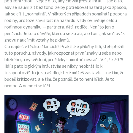
pod kontrolou“. Nejde o to, aby člověk přestal hrát — jde o to,
aby se naučil žít bez toho, že by potřeboval hazard jako způsob,
jak se cítit „normálně“. V některých případech pomáhá i podpora
rodiny, protože
závislost na hazardu
,
vždy ovlivňuje celou
rodinnou dynamiku — partnera, děti, rodiče
.
Není to jen o
penězích. Je to o důvěře, kterou se ztratí, a o tom, jak se člověk
znovu naučí mít vztahy bez klamů.
Co najdeš v těchto článcích? Praktické příběhy lidí, kteří přežili
tuto poruchu, návody, jak rozpoznat první znaky u sebe nebo
blízkého, a vysvětlení, proč léky samotné nestačí. Víš, že 70 %
lidí s patologickým hráčstvím se nikdy neobrátilo k
terapeutovi? To je strašidlo, které můžeš zastavit — ne tím, že
budeš kritizovat, ale tím, že poznáš, že to není hřích. Je to
nemoc. A nemoci se léčí.