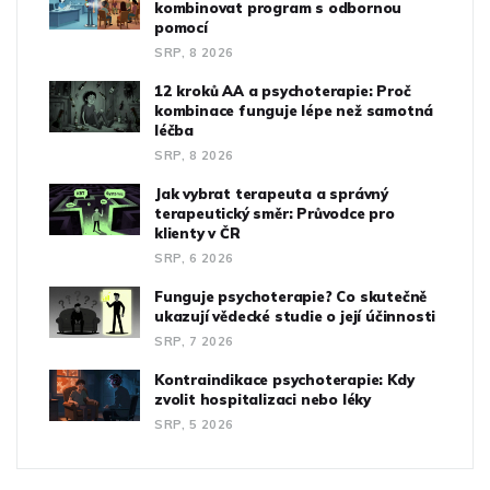
kombinovat program s odbornou
pomocí
SRP, 8 2026
12 kroků AA a psychoterapie: Proč
kombinace funguje lépe než samotná
léčba
SRP, 8 2026
Jak vybrat terapeuta a správný
terapeutický směr: Průvodce pro
klienty v ČR
SRP, 6 2026
Funguje psychoterapie? Co skutečně
ukazují vědecké studie o její účinnosti
SRP, 7 2026
Kontraindikace psychoterapie: Kdy
zvolit hospitalizaci nebo léky
SRP, 5 2026