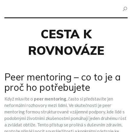
CESTA K
ROVNOVÁZE
Peer mentoring – co to je a
proč ho potřebujete
Když mluvíte o
peer mentoring
, často si představíte jen
neformální rozhovory mezi lidmi. Ve skutečnosti je
peer
mentoring
formou strukturované vzájemné podpory, kde lidé s
podobnými životními zkušenostmi pomáhají jeden druhému růst
a zvládat obtíže
. Tento přístup se prolíná s duševním zdravím,
protože přináší pocit sounáležitosti a konkrétní nástroje ke