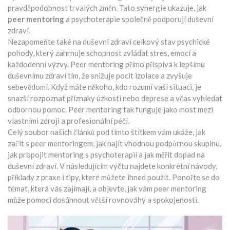
pravděpodobnost trvalých změn. Tato synergie ukazuje, jak
peer mentoring
a psychoterapie společně podporují duševní
zdraví.
Nezapomeňte také na
duševní zdraví
celkový stav psychické
pohody, který zahrnuje schopnost zvládat stres, emocí a
každodenní výzvy
. Peer mentoring přímo přispívá k lepšímu
duševnímu zdraví tím, že snižuje pocit izolace a zvyšuje
sebevědomí. Když máte někoho, kdo rozumí vaší situaci, je
snazší rozpoznat příznaky úzkosti nebo deprese a včas vyhledat
odbornou pomoc. Peer mentoring tak funguje jako most mezi
vlastními zdroji a profesionální péčí.
Celý soubor našich článků pod tímto štítkem vám ukáže, jak
začít s peer mentoringem, jak najít vhodnou podpůrnou skupinu,
jak propojit mentoring s psychoterapií a jak měřit dopad na
duševní zdraví. V následujícím výčtu najdete konkrétní návody,
příklady z praxe i tipy, které můžete ihned použít. Ponořte se do
témat, která vás zajímají, a objevte, jak vám peer mentoring
může pomoci dosáhnout větší rovnováhy a spokojenosti.