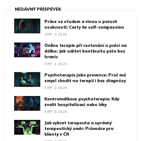
NEDÁVNÝ PŘÍSPĚVEK
Práce se studem a vinou u poruch
osobnosti: Cesty ke self-compassion
SRP, 3 2026
Online terapie při cestování a práci na
dálku: Jak udržet kontinuitu péče bez
hranic
SRP, 1 2026
Psychoterapie jako prevence: Proč má
smysl chodit na terapii i bez diagnózy
SRP, 2 2026
Kontraindikace psychoterapie: Kdy
zvolit hospitalizaci nebo léky
SRP, 5 2026
Jak vybrat terapeuta a správný
terapeutický směr: Průvodce pro
klienty v ČR