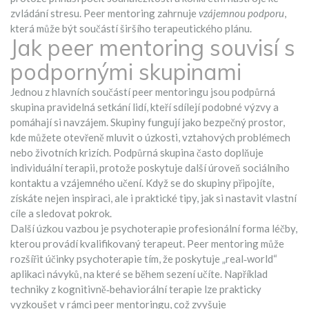
zvládání stresu. Peer mentoring zahrnuje
vzájemnou podporu
,
která může být součástí širšího terapeutického plánu.
Jak peer mentoring souvisí s
podpornými skupinami
Jednou z hlavních součástí peer mentoringu jsou
podpůrná
skupina
pravidelná setkání lidí, kteří sdílejí podobné výzvy a
pomáhají si navzájem
. Skupiny fungují jako bezpečný prostor,
kde můžete otevřeně mluvit o úzkosti, vztahových problémech
nebo životních krizích. Podpůrná skupina často doplňuje
individuální terapii, protože poskytuje další úroveň sociálního
kontaktu a vzájemného učení. Když se do skupiny připojíte,
získáte nejen inspiraci, ale i praktické tipy, jak si nastavit vlastní
cíle a sledovat pokrok.
Další úzkou vazbou je
psychoterapie
profesionální forma léčby,
kterou provádí kvalifikovaný terapeut
. Peer mentoring může
rozšířit účinky psychoterapie tím, že poskytuje „real‑world“
aplikaci návyků, na které se během sezení učíte. Například
techniky z kognitivně‑behaviorální terapie lze prakticky
vyzkoušet v rámci peer mentoringu, což zvyšuje