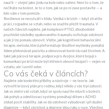
naučit — stejně jako jízdu na kole nebo vaření.
Není to o tom, že
nečíháte na bolest. Je to o tom, jak se po ní zase postavíte — a
kdo vám v tom pomůže.
Resilience se nevytváří v klidu. Vzniká v krizích — když ztratíte
práci, rozpadne se vztah, nebo se snažíte přežít traumata. V
našich článcích najdete, jak
komplexní PTSD
,
dlouhodobé
psychické následky opakovaného traumatu
ovlivňuje odolnost
a jak ji lze pomalu obnovit. Vidíte, jak
kognitivně behaviorální
terapie
,
metoda, která přeformátuje škodlivé myšlenky
pomáhá
lidem překonávat pasivitu a obnovovat kontrolu nad životem. A
také jak
párová terapie
,
podpora pro dvojice, které bojují s
komunikací po krizi
může být klíčem k obnově bezpečí — nejen ve
vztahu, ale i uvnitř sebe.
Co vás čeká v článcích?
Najdete zde konkrétní příběhy a nástroje — ne teorie. Jak
vytvořit krizový plán pro rodinu, když někdo z vás trpí úzkostí.
Jak se změní váš vztah, když se spolu naučíte mluvit o bolesti.
Jak pohyb a odměňovací systémy pomáhají dětem s ADHD
získat pocit stability. Jak se dá odolnost vybudovat i při duální
diagnóze — když závislost a deprese jdou ruku v ruce. Všechno