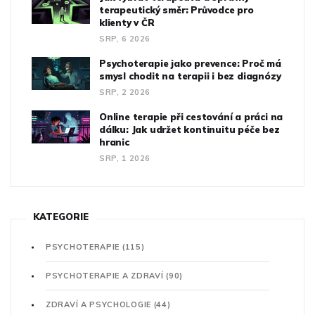
terapeutický směr: Průvodce pro
klienty v ČR
SRP, 6 2026
Psychoterapie jako prevence: Proč má
smysl chodit na terapii i bez diagnózy
SRP, 2 2026
Online terapie při cestování a práci na
dálku: Jak udržet kontinuitu péče bez
hranic
SRP, 1 2026
KATEGORIE
PSYCHOTERAPIE
(115)
PSYCHOTERAPIE A ZDRAVÍ
(90)
ZDRAVÍ A PSYCHOLOGIE
(44)