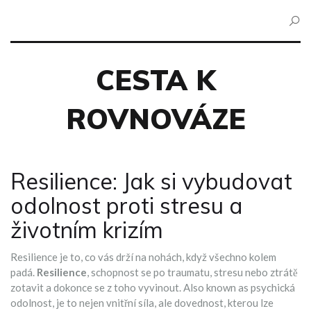
CESTA K
ROVNOVÁZE
Resilience: Jak si vybudovat
odolnost proti stresu a
životním krizím
Resilience je to, co vás drží na nohách, když všechno kolem
padá.
Resilience
,
schopnost se po traumatu, stresu nebo ztrátě
zotavit a dokonce se z toho vyvinout
. Also known as
psychická
odolnost
, je to nejen vnitřní síla, ale dovednost, kterou lze