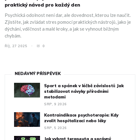
praktický návod pro každý den
Psychická odolnost není dar, ale dovednost, kterou lze naučit.
Zjistěte, jak zvládat stres pomocí praktických nástrojů, jako je
dýchání, vděčnost a malé kroky, a jak se vyhnout běžným
chybám.
ŘÍJ, 27 2025
0
NEDÁVNÝ PŘÍSPĚVEK
Sport a spánek v léčbě závislostí: Jak
stabilizovat návyky přírodními
metodami
SRP, 9 2026
Kontraindikace psychoterapie: Kdy
zvolit hospitalizaci nebo léky
SRP, 5 2026
Jak vybrat terapeuta a správný