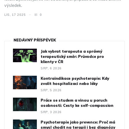
výsledek.
LIS, 17 2025
0
NEDÁVNÝ PŘÍSPĚVEK
Jak vybrat terapeuta a správný
terapeutický směr: Průvodce pro
klienty v ČR
SRP, 6 2026
Kontraindikace psychoterapie: Kdy
zvolit hospitalizaci nebo léky
SRP, 5 2026
Práce se studem a vinou u poruch
osobnosti: Cesty ke self-compassion
SRP, 3 2026
Psychoterapie jako prevence: Proč má
smysl chodit na terapii i bez diagnózy