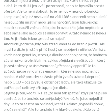
odsouzení jídla a těla
, it je ten tichý hlas, který ti říká, že jsi
slabá, že to děláš jen kvůli pozornosti, nebo že bys měla prostě
přestat. Ale to není slabost. To je nemoc – neurobiologická,
komplexní, a úplně nezávislá na vůli.
Lidé s anorexií nebo bulimií
nejsou „příliš mrštní“ nebo „příliš nároční“. Jsou lidé, jejichž
mozek se naučil vnímat jídlo jako hrozbu, tělo jako nepřítele, a
sebe sama jako něco, co se musí opravit. A tato nemoc se nelečí
tím, že jí někdo řekne „prostě se najed“.
Anorexie
,
porucha, kdy tělo ztrácí váhu až do hranic přežití, ale
mysl tvrdí, že jsi stále příliš tlustý
se neobjeví z ničeho. Vzniká z
kombinace genetiky, stresu, a dlouhodobého pocitu, že hodnota
závisí na kontrole.
Bulimie
,
cyklus přejídání a vyčišťování, který
je často skrytý za úsměvem
není „přehnaný appetit“. Je to
způsob, jak se vyrovnat s emocemi, které nejsou možné říct
nahlas. A obě poruchy se často překrývají s úzkostí, depresí,
nebo OCD – což zvyšuje obtížnost léčby, ale také ukazuje, že
potřebuješ celistvý přístup, ne jen dietu.
Stigma je ten, kdo ti říká, že „to není tak špatné“, když jsi na půlky
zemřelá. Je to ten, kdo se směje, když řekneš, že jsi se nejedl tři
dny. Je to ta sestra na ordinaci, která ti řekne: „Vypadáš dobře,
proč se nejíš?“ A je to ten, kdo ti v hlavě opakuje: „Kdo by tě