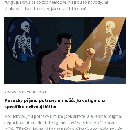
fungují, i když se to zdá nemožné. Nejsou to návody, jak
zhubnout. Jsou to cesty, jak se vrátit k sobě.
ZDRAVÍ A PSYCHOLOGIE
Poruchy příjmu potravy u mužů: Jak stigma a
specifika ovlivňují léčbu
Poruchy příjmu potravy u mužů jsou skryté, ale reálné. Stigma,
nepochopení a nedostatek genderově specifické péče brání
léčbě. Zjistěte, jak se liší od ženských případů a co může změnit