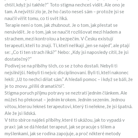
chtěl, když jsi takhle?“ Toto stigma nechceš vidět. Ale ono je
tam. A největší zlo je, že ho často neseš sám – protože jsi se
naučil věřit tomu, co ti svět říká.
Terapie není o tom, jak zhubnout. Je o tom, jak přestat se
nenávidět. Je o tom, jak se naučit rozlišovat mezi hladem a
strachem, mezi kontrolou a bezpečím. V Česku existují
terapeuti, kteří to znají. Ti, kteří neříkají „jen se najed“, ale ptají
se: „Co ti ten strach říká?“ Nebo: „Kdy jsi naposledy cítil, že jsi
dostatečný?“
Podívej se na příběhy těch, co se z toho dostali. Nebyli ti
nejsilnější. Nebyli ti nejvíc disciplinovaní. Byli ti, kteří nakonec
řekli: „Už to nechci dělat sám.“ A hledali pomoc – i když se báli, že
je to znovu „příliš dramatičtě“.
Stigma poruch příjmu potravy se neztratí jedním článkem. Ale
můžeš ho překonat – jedním krokem. Jedním sezením. Jednou
větou, kterou řekneš terapeutovi, který ti neřekne, že jsi špatná.
Ale že jsi lidská.
V této sbírce najdeš příběhy, které ti ukážou, jak to vypadá v
praxi: jak se dá hledat terapeut, jak se pracuje s tělem a
myšlenkami, jak se rodina zapojuje, a proč některé metody