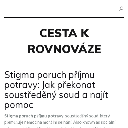
CESTA K
ROVNOVÁZE
Stigma poruch příjmu
potravy: Jak překonat
soustředěný soud a najít
pomoc
Stigma poruch příjmu potravy
,
soustředěný soud, který
přeměňuje nemoc na morální selhání
. Also known as
sociální