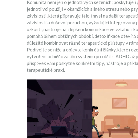
Komunita není jen o jednotlivých sezeních; poskytuje i 
jednotlivci použijí v okamžicích silného stresu nebo ps
závislosti, která připravuje tělo i mysl na další terapeu
závislostí a duševní poruchou, vyžadující integrovaný 
úzkosti, nástroje na zlepšení komunikace ve vztahu, i 
pomáhá během obtížných období, detoxifikace otevírá d
důležité kombinovat různé terapeutické přístupy v rámc
Podívejte se níže a objevte konkrétní články, které ro
vytvoření odměňovacího systému pro děti s ADHD až po 
příspěvek vám poskytne konkrétní tipy, nástroje a příkl
terapeutické praxi.