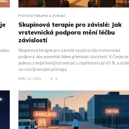
PSYCHOTERAPIE A ZDRAVÍ
je
Skupinová terapie pro závislé: Jak
vrstevnická podpora mění léčbu
závislostí
todou
Skupinová terapie pro závislé využívá sílu vrstevnické
podpory, aby pomohla lidem překonat závislost. V Česku je
jednou z nejúčinnějších metod, s úspěšností až 65 %, a stál
se rozvíjí novými přístupy.
BŘE, 12 2026
0