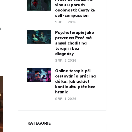
vinou u poruch
osobnosti: Cesty ke
self-compassion
SRP, 3 2026
n
Psychoterapie jako
prevence: Proč má
smysl chodit na
terapii i bez
diagnózy
SRP, 2 2026
Online terapie při
cestování a práci na
dálku: Jak udržet
kontinuitu péče bez
hranic
SRP, 1 2026
KATEGORIE