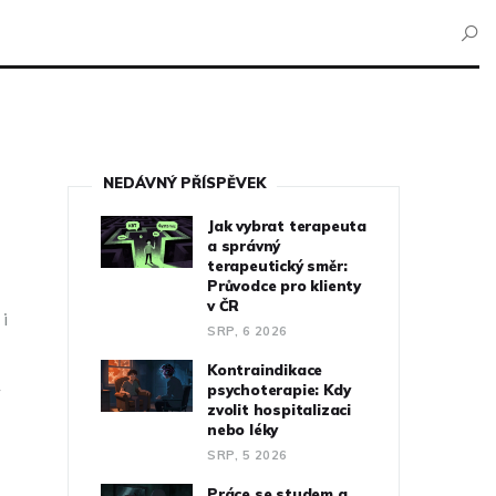
NEDÁVNÝ PŘÍSPĚVEK
Jak vybrat terapeuta
a správný
terapeutický směr:
Průvodce pro klienty
v ČR
 i
SRP, 6 2026
Kontraindikace
psychoterapie: Kdy
y
zvolit hospitalizaci
nebo léky
SRP, 5 2026
Práce se studem a