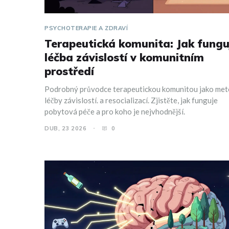
PSYCHOTERAPIE A ZDRAVÍ
Terapeutická komunita: Jak fungu
léčba závislostí v komunitním
prostředí
Podrobný průvodce terapeutickou komunitou jako me
léčby závislostí. a resocializací. Zjistěte, jak funguje
pobytová péče a pro koho je nejvhodnější.
DUB, 23 2026
0