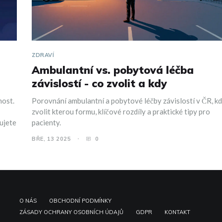
ZDRAVÍ
Ambulantní vs. pobytová léčba
závislostí - co zvolit a kdy
nost.
Porovnání ambulantní a pobytové léčby závislostí v ČR, k
zvolit kterou formu, klíčové rozdíly a praktické tipy pro
bujete
pacienty.
BŘE, 13 2025
0
O NÁS
OBCHODNÍ PODMÍNKY
ZÁSADY OCHRANY OSOBNÍCH ÚDAJŮ
GDPR
KONTAKT