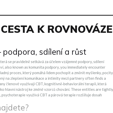
CESTA K ROVNOVÁZE
podpora, sdílení a růst
 která se pravidelně setkává za účelem vzájemné podpory, sdílení
ví
, also known as
komunita podpory
, you immediately encounter
ladný proces, který pomáhá lidem pochopit a změnit myšlenky, pocity
ený na zlepšení komunikace a intimity mezi partnery
often finds a
many členové využívají
CBT
,
kognitivně‑behaviorální terapii, která
ko hlavní nástroj ke změně vzorců chování. These entities are tightl
, psychoterapie využívá CBT a párová terapie rozšiřuje dosah
najdete?