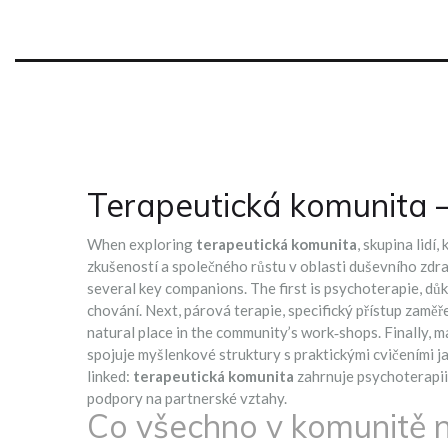
Terapeutická komunita – 
When exploring
terapeutická komunita
,
skupina lidí,
zkušeností a společného růstu v oblasti duševního zdra
several key companions. The first is
psychoterapie
,
důk
chování
. Next,
párová terapie
,
specifický přístup zaměř
natural place in the community’s work‑shops. Finally, 
spojuje myšlenkové struktury s praktickými cvičeními
ja
linked:
terapeutická komunita
zahrnuje psychoterapii
podpory na partnerské vztahy.
Co všechno v komunitě 