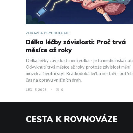
ZDRAVÍ A PSYCHOLOGIE
Délka léčby závislosti: Proč trvá
měsíce až roky
Délka léčby závislosti není volba - je to medicínská nut
Odvyknutí trvá měsíce až roky, protože závislost mění
mozek a životní styl. Krátkodobá léčba nestačí - potře
čas na opravu vnitřních drah.
LED, 5 2026
0
CESTA K ROVNOVÁZE