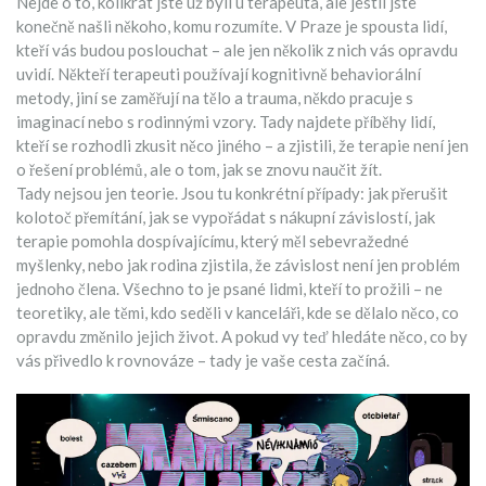
Nejde o to, kolikrát jste už byli u terapeuta, ale jestli jste
konečně našli někoho, komu rozumíte. V Praze je spousta lidí,
kteří vás budou poslouchat – ale jen několik z nich vás opravdu
uvidí. Někteří terapeuti používají kognitivně behaviorální
metody, jiní se zaměřují na tělo a trauma, někdo pracuje s
imaginací nebo s rodinnými vzory. Tady najdete příběhy lidí,
kteří se rozhodli zkusit něco jiného – a zjistili, že terapie není jen
o řešení problémů, ale o tom, jak se znovu naučit žít.
Tady nejsou jen teorie. Jsou tu konkrétní případy: jak přerušit
kolotoč přemítání, jak se vypořádat s nákupní závislostí, jak
terapie pomohla dospívajícímu, který měl sebevražedné
myšlenky, nebo jak rodina zjistila, že závislost není jen problém
jednoho člena. Všechno to je psané lidmi, kteří to prožili – ne
teoretiky, ale těmi, kdo seděli v kanceláři, kde se dělalo něco, co
opravdu změnilo jejich život. A pokud vy teď hledáte něco, co by
vás přivedlo k rovnováze – tady je vaše cesta začíná.