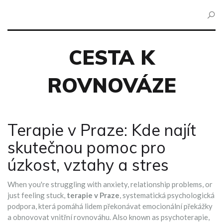
CESTA K
ROVNOVÁZE
Terapie v Praze: Kde najít
skutečnou pomoc pro
úzkost, vztahy a stres
When you're struggling with anxiety, relationship problems, or
just feeling stuck,
terapie v Praze
,
systematická psychologická
podpora, která pomáhá lidem překonávat emocionální překážky
a obnovovat vnitřní rovnováhu
. Also known as
psychoterapie
,