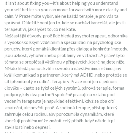
it isn't about fixing you—it's about helping you understand
yourself better so you can move forward with more clarity and
calm.
V Praze máte výběr, ale ne každá terapie je pro vás ta
správná. Důležité není jen to, kde se nachází kancelář, ale jestli
terapeut ví, jak slyšet to, co neříkáte.
Nejčastější důvody, proč lidé hledají
psychoterapeut
,
odborníka
s vysokoškolským vzděláním a specializací na psychologické
poruchy, který pomáhá klientům přes dialog a konkrétní metody
,
jsou úzkost, vyhoření nebo problémy ve vztazích. A právě tyto
témata se proplétají většinou v příspěvcích, které najdete níže.
Někdo hledá pomoc kvůli rozvodu a návštěvnímu režimu, jiný
kvůli komunikaci s partnerem, který má ADHD, nebo protože se
cítí přemítnutý v rodině. Terapie v Praze není jen o jednom
člověku – často se týká celých systémů.
párová terapie
,
forma
podpory, kdy dva partneři společně pracují na vztahu pod
vedením terapeuta
je například efektivní, když se oba cítí
zmateční, ale nevědí, proč. A
rodinná terapie
,
přístup, který
zahrnuje celou rodinu, aby porozuměla dynamikám, které
zhoršují problém
může změnit celý příběh, když někdo trpí
závislostí nebo depresí.