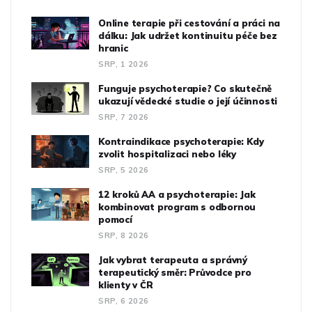
Online terapie při cestování a práci na
dálku: Jak udržet kontinuitu péče bez
hranic
SRP, 1 2026
Funguje psychoterapie? Co skutečně
ukazují vědecké studie o její účinnosti
SRP, 7 2026
Kontraindikace psychoterapie: Kdy
zvolit hospitalizaci nebo léky
SRP, 5 2026
12 kroků AA a psychoterapie: Jak
kombinovat program s odbornou
pomocí
SRP, 8 2026
Jak vybrat terapeuta a správný
terapeutický směr: Průvodce pro
klienty v ČR
SRP, 6 2026