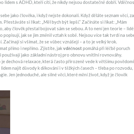
ebo lidem s ADHD, kteří cítí, že nikdy nejsou dostatečně dobří. Vděčno
sebe jako člověka, i když nejste dokonalí
. Když děláte seznam věcí, za
 Přestáváte si říkat: „Měl bych být lepší.“ Začínáte si říkat: „Mám
 to, aby člověk přestal bojovat sám se sebou. A to není jen teorie – lidé
o popisují, jak se jim změnil vztah k sobě. Nejsou více tak tvrdí na seb
 Začínají si všímat, že se vůbec vznášejí – a to je velký krok.
mat přímo i nepřímo. Zjistíte, jak
vděčnost
pomáhá při léčbě poruch
ti používají jako základní nástroj pro obnovu vnitřní rovnováhy.
o je dechová relaxace, která často přirozeně vede k většímu povědomí
 lidem najít důvody k děkování i v těžkých časech – třeba po rozvodu,
. Jen jednoduché, ale silné věci, které mění život, když je člověk