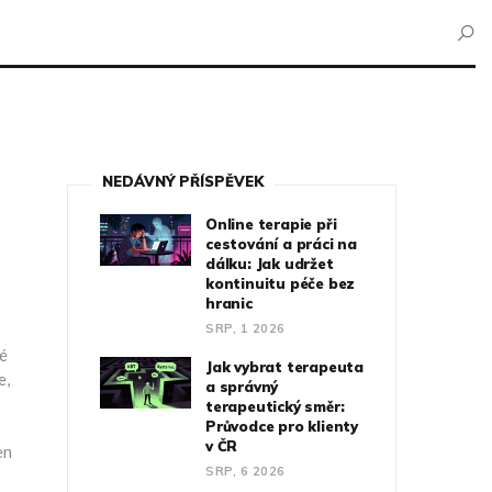
NEDÁVNÝ PŘÍSPĚVEK
Online terapie při
cestování a práci na
dálku: Jak udržet
kontinuitu péče bez
hranic
SRP, 1 2026
ré
Jak vybrat terapeuta
e,
a správný
terapeutický směr:
Průvodce pro klienty
v ČR
en
SRP, 6 2026