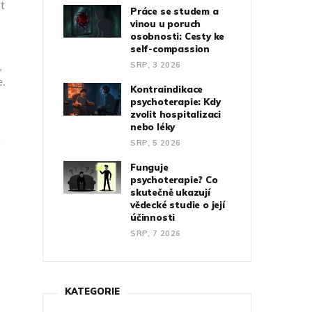
st
Práce se studem a
vinou u poruch
osobnosti: Cesty ke
self-compassion
,
SRP, 3 2026
e.
Kontraindikace
psychoterapie: Kdy
zvolit hospitalizaci
nebo léky
SRP, 5 2026
Funguje
psychoterapie? Co
skutečně ukazují
vědecké studie o její
účinnosti
SRP, 7 2026
KATEGORIE