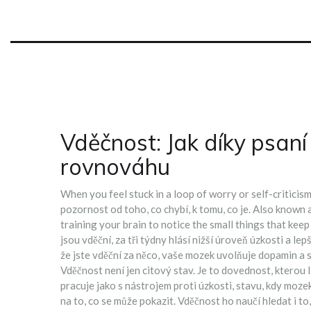
Vděčnost: Jak díky psan
rovnováhu
When you feel stuck in a loop of worry or self-criticis
pozornost od toho, co chybí, k tomu, co je
. Also known 
training your brain to notice the small things that kee
jsou vděční, za tři týdny hlásí nižší úroveň úzkosti a le
že jste vděční za něco, vaše mozek uvolňuje dopamin a s
Vděčnost není jen citový stav. Je to dovednost, kterou lze
pracuje jako s nástrojem proti
úzkosti
,
stavu, kdy mozek
na to, co se může pokazit. Vděčnost ho naučí hledat i to,