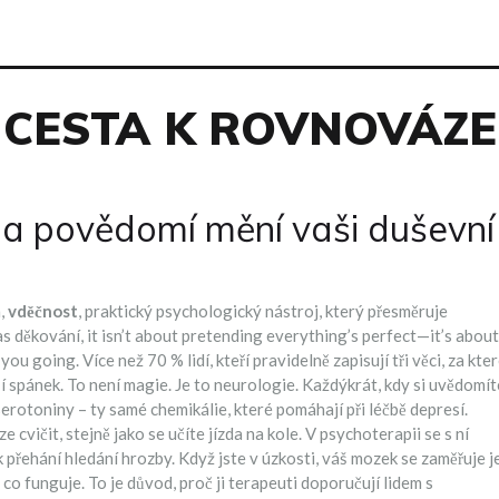
CESTA K ROVNOVÁZE
í a povědomí mění vaši duševní
m,
vděčnost
,
praktický psychologický nástroj, který přesměruje
as
děkování
, it isn’t about pretending everything’s perfect—it’s about
p you going.
Více než 70 % lidí, kteří pravidelně zapisují tři věci, za kte
pší spánek. To není magie. Je to neurologie. Každýkrát, kdy si uvědomít
erotoniny – ty samé chemikálie, které pomáhají při léčbě depresí.
 cvičit, stejně jako se učíte jízda na kole. V psychoterapii se s ní
 přehání hledání hrozby
. Když jste v úzkosti, váš mozek se zaměřuje j
 co funguje. To je důvod, proč ji terapeuti doporučují lidem s