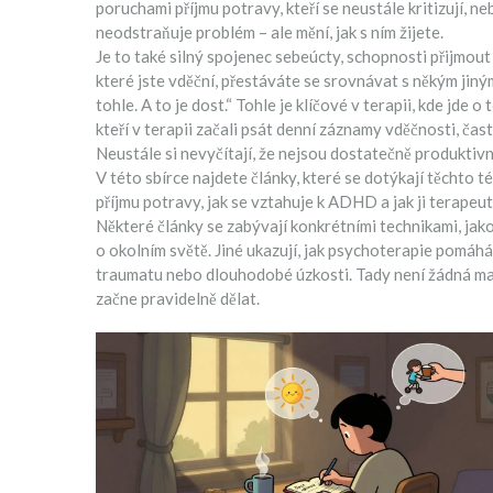
poruchami příjmu potravy, kteří se neustále kritizují, n
neodstraňuje problém – ale mění, jak s ním žijete.
Je to také silný spojenec
sebeúcty
,
schopnosti přijmout 
které jste vděční, přestáváte se srovnávat s někým jiným.
tohle. A to je dost.“ Tohle je klíčové v terapii, kde jde o
kteří v terapii začali psát denní záznamy vděčnosti, čast
Neustále si nevyčítají, že nejsou dostatečně produktivní.
V této sbírce najdete články, které se dotýkají těchto té
příjmu potravy, jak se vztahuje k ADHD a jak ji terapeu
Některé články se zabývají konkrétními technikami, jak
o okolním světě. Jiné ukazují, jak psychoterapie pomáhá
traumatu nebo dlouhodobé úzkosti. Tady není žádná magie
začne pravidelně dělat.