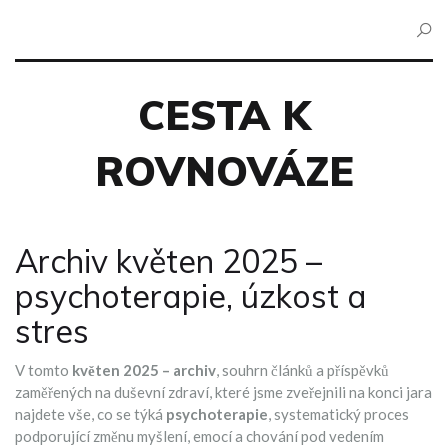
CESTA K
ROVNOVÁZE
Archiv květen 2025 –
psychoterapie, úzkost a
stres
V tomto
květen 2025 – archiv
,
souhrn článků a příspěvků
zaměřených na duševní zdraví, které jsme zveřejnili na konci jara
najdete vše, co se týká
psychoterapie
,
systematický proces
podporující změnu myšlení, emocí a chování pod vedením