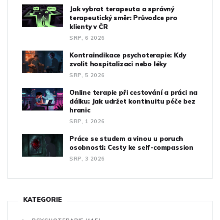
Jak vybrat terapeuta a správný
terapeutický směr: Průvodce pro
klienty v ČR
SRP, 6 2026
Kontraindikace psychoterapie: Kdy
zvolit hospitalizaci nebo léky
SRP, 5 2026
Online terapie při cestování a práci na
dálku: Jak udržet kontinuitu péče bez
hranic
SRP, 1 2026
Práce se studem a vinou u poruch
osobnosti: Cesty ke self-compassion
SRP, 3 2026
KATEGORIE