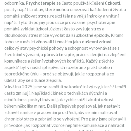
odborníka
.
Psychoterapie
se často používá k řešení
úzkosti
,
pocity napětí a obav, které mohou omezovat každodenní život
a
pomáhá snižovat
stres
,
reakci těla na vnější nároky a vnitřní
napětí
. Tyto tři pojmy jsou úzce provázané: psychoterapie
pomáhá zvládat úzkost, úzkost často zvyšuje stres a
dlouhodobý stres může vyvolat další úzkostné epizody. Kromě
toho se v měsíci věnovali i tématům jako
duševní zdraví
,
celkový stav psychické pohody a schopnost vyrovnávat se s
životními výzvami
, a
párová terapie
,
práce s dvojicí na zlepšení
komunikace a řešení vztahových konfliktů
. Každý z těchto
aspektů byl v našich příspěvcích rozebrán z praktického i
teoretického úhlu – proč se objevují, jak je rozpoznat a co
udělat, aby se situace zlepšila.
V květnu 2025 jsme se zaměřili na konkrétní výzvy, které čtenáři
často zmiňují. Například článek o technikách dýchání a
mindfulness poskytl návod, jak rychle snížit akutní úzkost
během několika minut. Další příspěvek popisoval, jak nastavit
zdravé hranice v pracovním prostředí, aby se minimalizoval
chronický stres a zabránilo se vyhoření. Pro páry jsme připravili
průvodce, jak rozpoznat vzorce nepřímé komunikace a nahradit