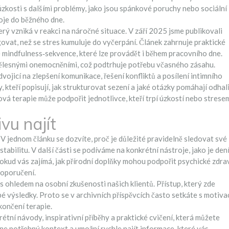
úzkosti s dalšími problémy, jako jsou spánkové poruchy nebo sociální
roje do běžného dne.
terý vzniká v reakci na náročné situace
. V září 2025 jsme publikovali
agovat, než se stres kumuluje do vyčerpání. Článek zahrnuje praktické
ké mindfulness‑sekvence, které lze provádět i během pracovního dne.
ělesnými onemocněními, což podtrhuje potřebu včasného zásahu.
dvojicí na zlepšení komunikace, řešení konfliktů a posílení intimního
 kteří popisují, jak strukturovat sezení a jaké otázky pomáhají odhal
vá terapie může podpořit jednotlivce, kteří trpí úzkostí nebo strese
vu najít
V jednom článku se dozvíte, proč je důležité pravidelně sledovat své
abilitu. V další části se podíváme na konkrétní nástroje, jako je den
kud vás zajímá, jak přírodní doplňky mohou podpořit psychické zdrav
doporučení.
s ohledem na osobní zkušenosti našich klientů. Přístup, který zde
é výsledky. Proto se v archivních příspěvcích často setkáte s motiva
skončení terapie.
tní návody, inspirativní příběhy a praktické cvičení, která můžete
ne potřebný kontext a umožní rychle najít informace, které vás