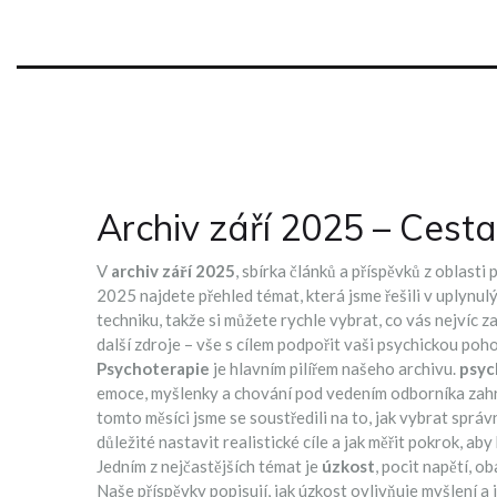
Archiv září 2025 – Cest
V
archiv září 2025
,
sbírka článků a příspěvků z oblast
2025
najdete přehled témat, která jsme řešili v uplynu
techniku, takže si můžete rychle vybrat, co vás nejvíc z
další zdroje – vše s cílem podpořit vaši psychickou poh
Psychoterapie
je hlavním pilířem našeho archivu.
psyc
emoce, myšlenky a chování pod vedením odborníka
zahr
tomto měsíci jsme se soustředili na to, jak vybrat správ
důležité nastavit realistické cíle a jak měřit pokrok, ab
Jedním z nejčastějších témat je
úzkost
,
pocit napětí, o
Naše příspěvky popisují, jak úzkost ovlivňuje myšlení a