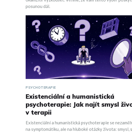
posunou dál.
PSYCHOTERAPIE
Existenciální a humanistická
psychoterapie: Jak najít smysl živ
v terapii
Existenciální a humanistická psychoterapie se nezaměř
na symptomátiku, ale na hluboké otázky života: smysl, 