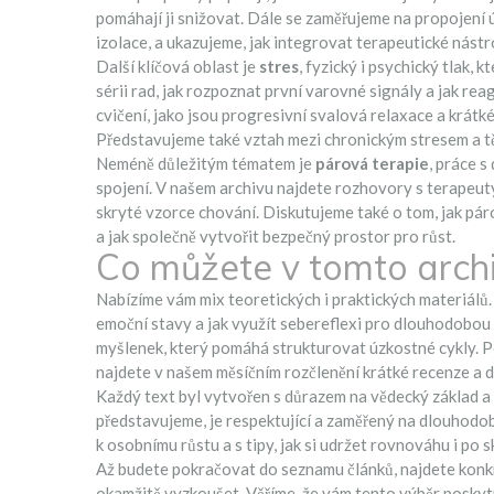
pomáhají ji snižovat. Dále se zaměřujeme na propojení 
izolace, a ukazujeme, jak integrovat terapeutické nást
Další klíčová oblast je
stres
,
fyzický i psychický tlak, k
sérii rad, jak rozpoznat první varovné signály a jak re
cvičení, jako jsou progresivní svalová relaxace a krát
Představujeme také vztah mezi chronickým stresem a t
Neméně důležitým tématem je
párová terapie
,
práce s 
spojení
. V našem archivu najdete rozhovory s terapeuty,
skryté vzorce chování. Diskutujeme také o tom, jak páro
a jak společně vytvořit bezpečný prostor pro růst.
Co můžete v tomto archi
Nabízíme vám mix teoretických i praktických materiálů. 
emoční stavy a jak využít sebereflexi pro dlouhodobou st
myšlenek, který pomáhá strukturovat úzkostné cykly. Po
najdete v našem měsíčním rozčlenění krátké recenze a 
Každý text byl vytvořen s důrazem na vědecký základ a 
představujeme, je respektující a zaměřený na dlouhodob
k osobnímu růstu a s tipy, jak si udržet rovnováhu i po 
Až budete pokračovat do seznamu článků, najdete konkré
okamžitě vyzkoušet. Věříme, že vám tento výběr poskyt