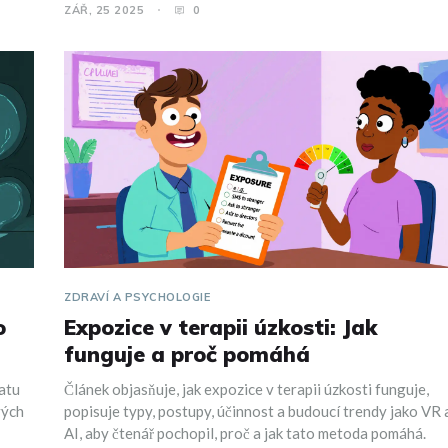
ZÁŘ, 25 2025
0
ZDRAVÍ A PSYCHOLOGIE
o
Expozice v terapii úzkosti: Jak
funguje a proč pomáhá
atu
Článek objasňuje, jak expozice v terapii úzkosti funguje,
vých
popisuje typy, postupy, účinnost a budoucí trendy jako VR 
AI, aby čtenář pochopil, proč a jak tato metoda pomáhá.