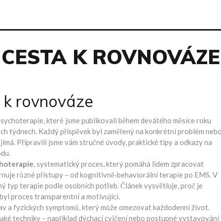
CESTA K ROVNOVÁZE
a k rovnováze
i psychoterapie, které jsme publikovali během devátého měsíce roku
lých týdnech. Každý příspěvek byl zaměřený na konkrétní problém neb
ajímá. Připravili jsme vám stručné úvody, praktické tipy a odkazy na
odu.
hoterapie
,
systematický proces, který pomáhá lidem zpracovat
nuje různé přístupy – od kognitivně‑behaviorální terapie po EMS. V
ný typ terapie podle osobních potřeb. Článek vysvětluje, proč je
y byl proces transparentní a motivující.
bav a fyzických symptomů, který může omezovat každodenní život
.
 jaké techniky – například dýchací cvičení nebo postupné vystavování