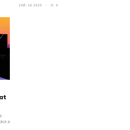
ZÁŘ, 10 2025
0
at
y,
ráce a