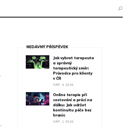
NEDÁVNÝ PŘÍSPĚVEK
Jak vybrat terapeuta
a správný
terapeutický směr:
Průvodce pro klienty
o
v ČR
SRP, 6 2026
Online terapie při
cestování a práci na
dálku: Jak udržet
kontinuitu péče bez
hranic
SRP, 1 2026
 –