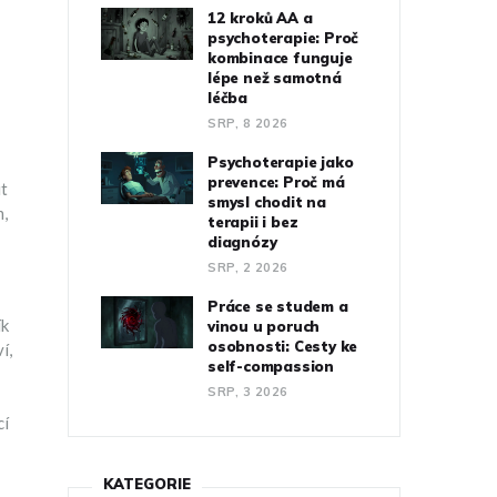
12 kroků AA a
psychoterapie: Proč
kombinace funguje
lépe než samotná
léčba
SRP, 8 2026
Psychoterapie jako
prevence: Proč má
it
smysl chodit na
m,
terapii i bez
diagnózy
SRP, 2 2026
Práce se studem a
ík
vinou u poruch
osobnosti: Cesty ke
í,
self-compassion
SRP, 3 2026
cí
KATEGORIE