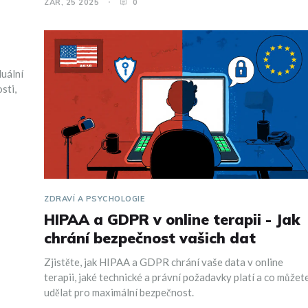
ZÁŘ, 25 2025
0
duální
sti,
ZDRAVÍ A PSYCHOLOGIE
HIPAA a GDPR v online terapii - Jak
chrání bezpečnost vašich dat
Zjistěte, jak HIPAA a GDPR chrání vaše data v online
terapii, jaké technické a právní požadavky platí a co můžet
udělat pro maximální bezpečnost.