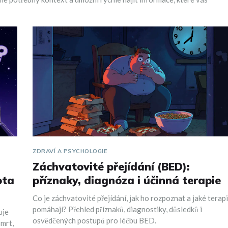
ZDRAVÍ A PSYCHOLOGIE
Záchvatovité přejídání (BED):
ota
příznaky, diagnóza i účinná terapie
Co je záchvatovité přejídání, jak ho rozpoznat a jaké terap
pomáhají? Přehled příznaků, diagnostiky, důsledků i
uje
osvědčených postupů pro léčbu BED.
smrt,