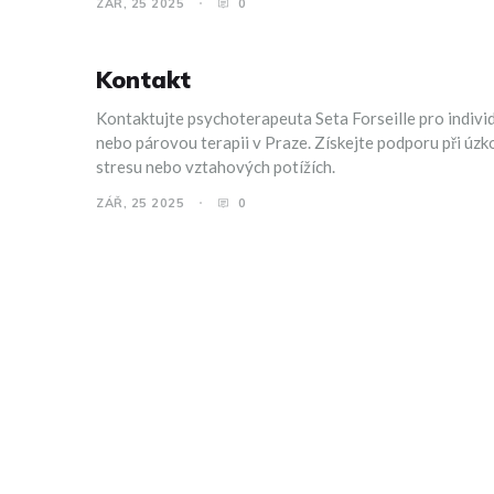
ZÁŘ, 25 2025
0
Kontakt
Kontaktujte psychoterapeuta Seta Forseille pro indivi
nebo párovou terapii v Praze. Získejte podporu při úzko
stresu nebo vztahových potížích.
ZÁŘ, 25 2025
0