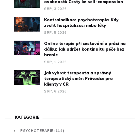
osobnosti: Cesty ke self-compassion
SRP, 3 2026
Kontraindikace psychoterapie: Kdy
zvolit hospitalizaci nebo léky
SRP, 5 2026
Online terapie při cestování a práci na
dálku: Jak udržet kontinuitu péče bez
hranic
SRP, 1 2026
Jak vybrat terapeuta a správný
terapeutický směr: Průvodce pro
klienty v ČR
SRP, 6 2026
KATEGORIE
PSYCHOTERAPIE
(114)