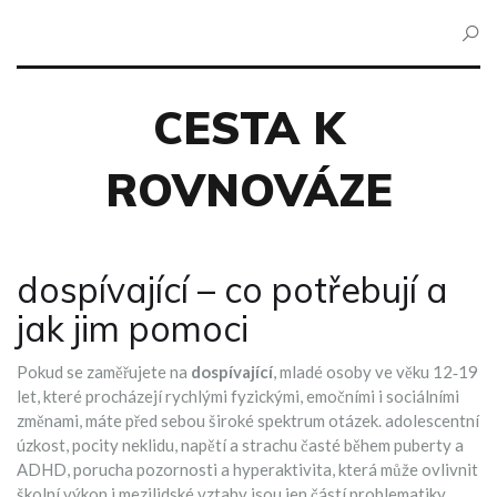
CESTA K
ROVNOVÁZE
dospívající – co potřebují a
jak jim pomoci
Pokud se zaměřujete na
dospívající
,
mladé osoby ve věku 12‑19
let, které procházejí rychlými fyzickými, emočními i sociálními
změnami
, máte před sebou široké spektrum otázek.
adolescentní
úzkost
,
pocity neklidu, napětí a strachu časté během puberty
a
ADHD
,
porucha pozornosti a hyperaktivita, která může ovlivnit
školní výkon i mezilidské vztahy
jsou jen částí problematiky.