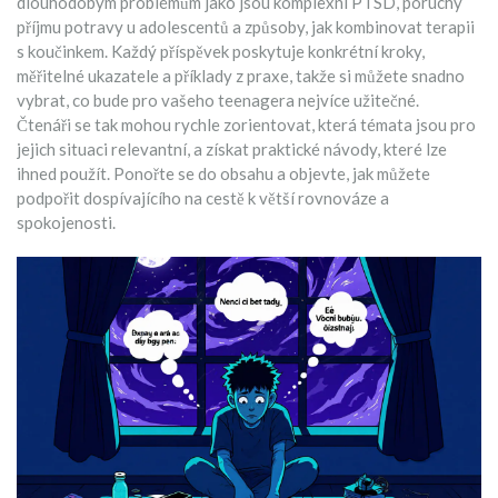
dlouhodobým problémům jako jsou komplexní PTSD, poruchy
příjmu potravy u adolescentů a způsoby, jak kombinovat terapii
s koučinkem. Každý příspěvek poskytuje konkrétní kroky,
měřitelné ukazatele a příklady z praxe, takže si můžete snadno
vybrat, co bude pro vašeho teenagera nejvíce užitečné.
Čtenáři se tak mohou rychle zorientovat, která témata jsou pro
jejich situaci relevantní, a získat praktické návody, které lze
ihned použít. Ponořte se do obsahu a objevte, jak můžete
podpořit dospívajícího na cestě k větší rovnováze a
spokojenosti.