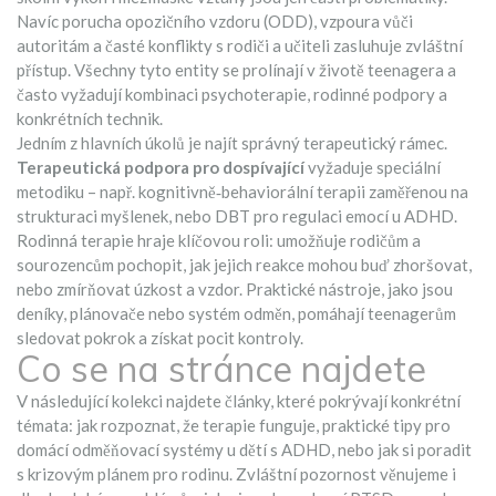
Navíc
porucha opozičního vzdoru (ODD)
,
vzpoura vůči
autoritám a časté konflikty s rodiči a učiteli
zasluhuje zvláštní
přístup. Všechny tyto entity se prolínají v životě teenagera a
často vyžadují kombinaci psychoterapie, rodinné podpory a
konkrétních technik.
Jedním z hlavních úkolů je najít správný terapeutický rámec.
Terapeutická podpora pro dospívající
vyžaduje speciální
metodiku – např. kognitivně‑behaviorální terapii zaměřenou na
strukturaci myšlenek, nebo DBT pro regulaci emocí u ADHD.
Rodinná terapie hraje klíčovou roli: umožňuje rodičům a
sourozencům pochopit, jak jejich reakce mohou buď zhoršovat,
nebo zmírňovat úzkost a vzdor. Praktické nástroje, jako jsou
deníky, plánovače nebo systém odměn, pomáhají teenagerům
sledovat pokrok a získat pocit kontroly.
Co se na stránce najdete
V následující kolekci najdete články, které pokrývají konkrétní
témata: jak rozpoznat, že terapie funguje, praktické tipy pro
domácí odměňovací systémy u dětí s ADHD, nebo jak si poradit
s krizovým plánem pro rodinu. Zvláštní pozornost věnujeme i