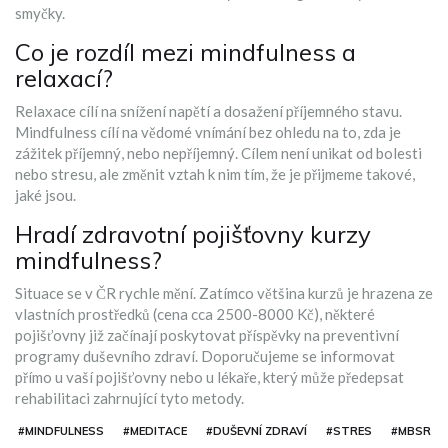
smyčky.
Co je rozdíl mezi mindfulness a
relaxací?
Relaxace cílí na snížení napětí a dosažení příjemného stavu.
Mindfulness cílí na vědomé vnímání bez ohledu na to, zda je
zážitek příjemný, nebo nepříjemný. Cílem není unikat od bolesti
nebo stresu, ale změnit vztah k nim tím, že je přijmeme takové,
jaké jsou.
Hradí zdravotní pojišťovny kurzy
mindfulness?
Situace se v ČR rychle mění. Zatímco většina kurzů je hrazena ze
vlastních prostředků (cena cca 2500-8000 Kč), některé
pojišťovny již začínají poskytovat příspěvky na preventivní
programy duševního zdraví. Doporučujeme se informovat
přímo u vaší pojišťovny nebo u lékaře, který může předepsat
rehabilitaci zahrnující tyto metody.
#MINDFULNESS
#MEDITACE
#DUŠEVNÍ ZDRAVÍ
#STRES
#MBSR