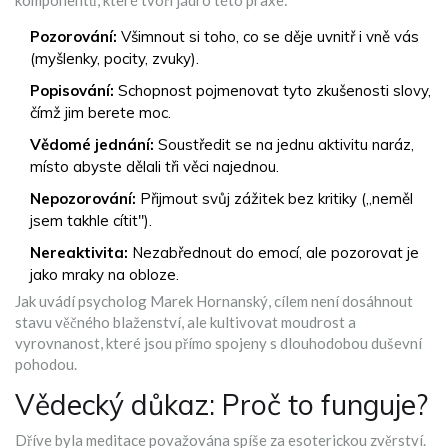
komponentů, které tvoří jádro této praxe:
Pozorování:
Všimnout si toho, co se děje uvnitř i vně vás
(myšlenky, pocity, zvuky).
Popisování:
Schopnost pojmenovat tyto zkušenosti slovy,
čímž jim berete moc.
Vědomé jednání:
Soustředit se na jednu aktivitu naráz,
místo abyste dělali tři věci najednou.
Nepozorování:
Přijmout svůj zážitek bez kritiky („neměl
jsem takhle cítit").
Nereaktivita:
Nezabřednout do emocí, ale pozorovat je
jako mraky na obloze.
Jak uvádí psycholog Marek Hornanský, cílem není dosáhnout
stavu věčného blaženství, ale kultivovat moudrost a
vyrovnanost, které jsou přímo spojeny s dlouhodobou duševní
pohodou.
Vědecký důkaz: Proč to funguje?
Dříve byla meditace považována spíše za esoterickou zvěrství.