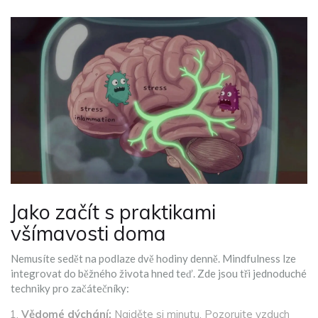
Jako začít s praktikami
všímavosti doma
Nemusíte sedět na podlaze dvě hodiny denně. Mindfulness lze
integrovat do běžného života hned teď. Zde jsou tři jednoduché
techniky pro začátečníky:
Vědomé dýchání:
Najděte si minutu. Pozorujte vzduch