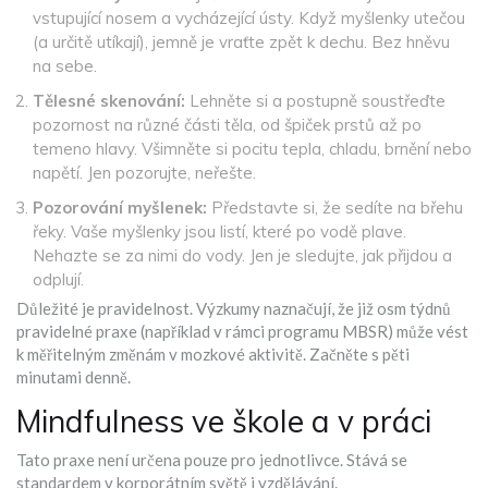
vstupující nosem a vycházející ústy. Když myšlenky utečou
(a určitě utíkají), jemně je vraťte zpět k dechu. Bez hněvu
na sebe.
Tělesné skenování:
Lehněte si a postupně soustřeďte
pozornost na různé části těla, od špiček prstů až po
temeno hlavy. Všimněte si pocitu tepla, chladu, brnění nebo
napětí. Jen pozorujte, neřešte.
Pozorování myšlenek:
Představte si, že sedíte na břehu
řeky. Vaše myšlenky jsou listí, které po vodě plave.
Nehazte se za nimi do vody. Jen je sledujte, jak přijdou a
odplují.
Důležité je pravidelnost. Výzkumy naznačují, že již osm týdnů
pravidelné praxe (například v rámci programu MBSR) může vést
k měřitelným změnám v mozkové aktivitě. Začněte s pěti
minutami denně.
Mindfulness ve škole a v práci
Tato praxe není určena pouze pro jednotlivce. Stává se
standardem v korporátním světě i vzdělávání.