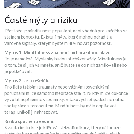
Časté mýty a rizika
Přestože je mindfulness populární, není vhodná pro každého ve
stejném kontextu. Existují mýty, které mohou odradit, a
varovné signály, kterým byste měli věnovat pozornost.
Mýtus 1: Mindfulness znamená mít prázdnou hlavu.
To je nemožné. Myšlenky budou přicházet vždy. Mindfulness je
o tom, že si jich všimnete, aniž byste se do nich zamilovali nebo
je potlačovali.
Mýtus 2: Je to všelék.
Pro lidi s těžkými traumaty nebo vážnými psychickými
poruchami může samotná meditace stačit. Někdy může dokonce
vyvolat nepříjemné vzpomínky. V takových případech je nutná
spolupráce s terapeutem. Mindfulness by měla doplňovat
terapii, nikoli ji nahrazovat.
Riziko špatného vedení:
Kvalita instrukce je klíčová. Nekvalitní kurz, který učí pouze
techniky bez pochopení principu nepřísuzování, může vést k