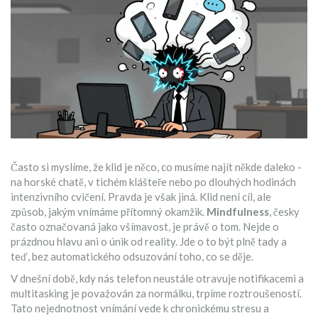
Často si myslíme, že klid je něco, co musíme najít někde daleko -
na horské chatě, v tichém klášteře nebo po dlouhých hodinách
intenzivního cvičení. Pravda je však jiná. Klid není cíl, ale
způsob, jakým vnímáme přítomný okamžik.
Mindfulness
, česky
často označovaná jako
všímavost
, je právě o tom. Nejde o
prázdnou hlavu ani o únik od reality. Jde o to být plně tady a
teď, bez automatického odsuzování toho, co se děje.
V dnešní době, kdy nás telefon neustále otravuje notifikacemi a
multitasking je považován za normálku, trpíme roztroušeností.
Tato nejednotnost vnímání vede k chronickému stresu a