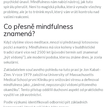
psychické únavě. Mindfulness nám nabízí nástroj, jak tuto
spirálu přerušit. Není to magická pilulka, která vymaže všechny
problémy, ale je to trénink mysli, který vám vrátí kontrolu nad
vašimi reakcemi.
Co přesně mindfulness
znamená?
Když slyšíme slovo meditace, mnozí si představují lotosovou
pozici a mantry. Mindfulness má sice kořeny v buddhistické
tradici staré více než 2500 let (původní termín
sati
znamenal
„být vědomý“), ale moderní podoba, kterou známe dnes, je zcela
sekulární.
Zakladatelem současného pohledu na tuto praxi je
Jon Kabat-
Zinn
. V roce 1979 založil na University of Massachusetts
Medical School první Kliniku pro snižování stresu a definoval
mindfulness jako
„záměrné, nepozorující vědomí přítomného
okamžiku“
. Tento přístup oddělil duchovní aspekt od praktického
využití ve zdravotnictví.
Podle výzkumů identifikovali odborníci pět základních