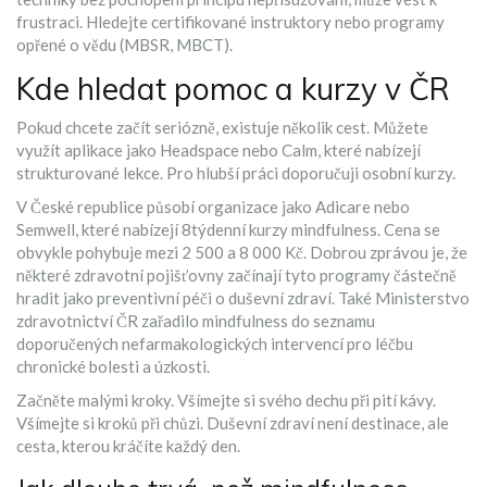
frustraci. Hledejte certifikované instruktory nebo programy
opřené o vědu (MBSR, MBCT).
Kde hledat pomoc a kurzy v ČR
Pokud chcete začít seriózně, existuje několik cest. Můžete
využít aplikace jako Headspace nebo Calm, které nabízejí
strukturované lekce. Pro hlubší práci doporučuji osobní kurzy.
V České republice působí organizace jako Adicare nebo
Semwell, které nabízejí 8týdenní kurzy mindfulness. Cena se
obvykle pohybuje mezi 2 500 a 8 000 Kč. Dobrou zprávou je, že
některé zdravotní pojišťovny začínají tyto programy částečně
hradit jako preventivní péči o duševní zdraví. Také Ministerstvo
zdravotnictví ČR zařadilo mindfulness do seznamu
doporučených nefarmakologických intervencí pro léčbu
chronické bolesti a úzkosti.
Začněte malými kroky. Všímejte si svého dechu při pití kávy.
Všímejte si kroků při chůzi. Duševní zdraví není destinace, ale
cesta, kterou kráčíte každý den.