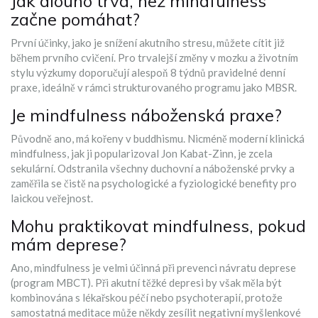
Jak dlouho trvá, než mindfulness
začne pomáhat?
První účinky, jako je snížení akutního stresu, můžete cítit již
během prvního cvičení. Pro trvalejší změny v mozku a životním
stylu výzkumy doporučují alespoň 8 týdnů pravidelné denní
praxe, ideálně v rámci strukturovaného programu jako MBSR.
Je mindfulness náboženská praxe?
Původně ano, má kořeny v buddhismu. Nicméně moderní klinická
mindfulness, jak ji popularizoval Jon Kabat-Zinn, je zcela
sekulární. Odstranila všechny duchovní a náboženské prvky a
zaměřila se čistě na psychologické a fyziologické benefity pro
laickou veřejnost.
Mohu praktikovat mindfulness, pokud
mám deprese?
Ano, mindfulness je velmi účinná při prevenci návratu deprese
(program MBCT). Při akutní těžké depresi by však měla být
kombinována s lékařskou péčí nebo psychoterapií, protože
samostatná meditace může někdy zesílit negativní myšlenkové