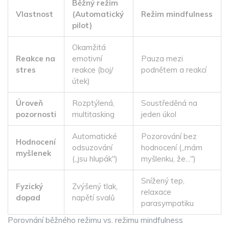
Běžný režim
Vlastnost
(Automatický
Režim mindfulness
pilot)
Okamžitá
Reakce na
emotivní
Pauza mezi
stres
reakce (boj/
podnětem a reakcí
útek)
Úroveň
Rozptýlená,
Soustředěná na
pozornosti
multitasking
jeden úkol
Automatické
Pozorování bez
Hodnocení
odsuzování
hodnocení („mám
myšlenek
(„jsu hlupák")
myšlenku, že...")
Snížený tep,
Fyzický
Zvýšený tlak,
relaxace
dopad
napětí svalů
parasympatiku
Porovnání běžného režimu vs. režimu mindfulness