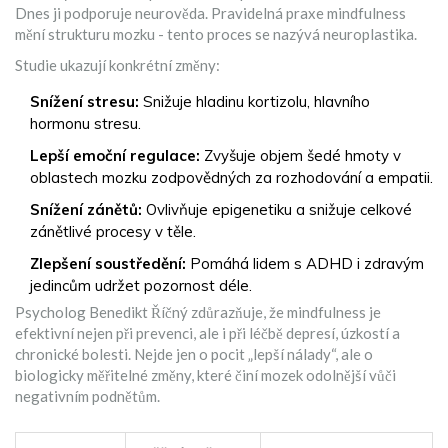
Dnes ji podporuje neurověda. Pravidelná praxe mindfulness
mění strukturu mozku - tento proces se nazývá neuroplastika.
Studie ukazují konkrétní změny:
Snížení stresu:
Snižuje hladinu kortizolu, hlavního
hormonu stresu.
Lepší emoční regulace:
Zvyšuje objem šedé hmoty v
oblastech mozku zodpovědných za rozhodování a empatii.
Snížení zánětů:
Ovlivňuje epigenetiku a snižuje celkové
zánětlivé procesy v těle.
Zlepšení soustředění:
Pomáhá lidem s ADHD i zdravým
jedincům udržet pozornost déle.
Psycholog Benedikt Říčný zdůrazňuje, že mindfulness je
efektivní nejen při prevenci, ale i při léčbě depresí, úzkostí a
chronické bolesti. Nejde jen o pocit „lepší nálady“, ale o
biologicky měřitelné změny, které činí mozek odolnější vůči
negativním podnětům.