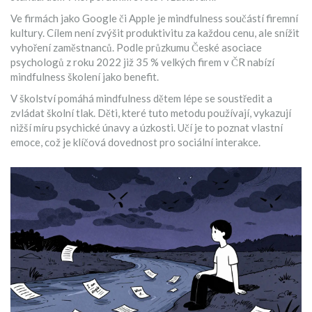
Ve firmách jako Google či Apple je mindfulness součástí firemní
kultury. Cílem není zvýšit produktivitu za každou cenu, ale snížit
vyhoření zaměstnanců. Podle průzkumu České asociace
psychologů z roku 2022 již 35 % velkých firem v ČR nabízí
mindfulness školení jako benefit.
V školství pomáhá mindfulness dětem lépe se soustředit a
zvládat školní tlak. Děti, které tuto metodu používají, vykazují
nižší míru psychické únavy a úzkosti. Učí je to poznat vlastní
emoce, což je klíčová dovednost pro sociální interakce.