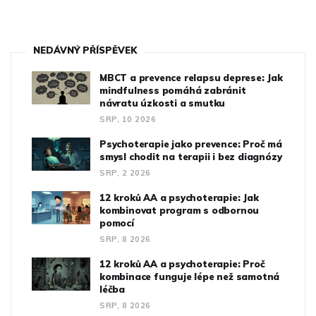
NEDÁVNÝ PŘÍSPĚVEK
MBCT a prevence relapsu deprese: Jak
mindfulness pomáhá zabránit
návratu úzkosti a smutku
SRP, 10 2026
Psychoterapie jako prevence: Proč má
smysl chodit na terapii i bez diagnózy
SRP, 2 2026
12 kroků AA a psychoterapie: Jak
kombinovat program s odbornou
pomocí
SRP, 8 2026
12 kroků AA a psychoterapie: Proč
kombinace funguje lépe než samotná
léčba
SRP, 8 2026