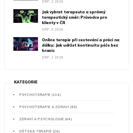
SRP, 2 2026
Jak vybrat terapeuta a správný
terapeutický směr: Průvodce pro
klienty v ČR
SRP, 6 2026
Online terapie při cestování a práci na
dálku: Jak udržet kontinuitu péče bez
hranic
SRP, 1 2026
KATEGORIE
PSYCHOTERAPIE
(114)
PSYCHOTERAPIE A ZDRAVÍ
(86)
ZDRAVÍ A PSYCHOLOGIE
(44)
DĚTSKÁ TERAPIE
(24)