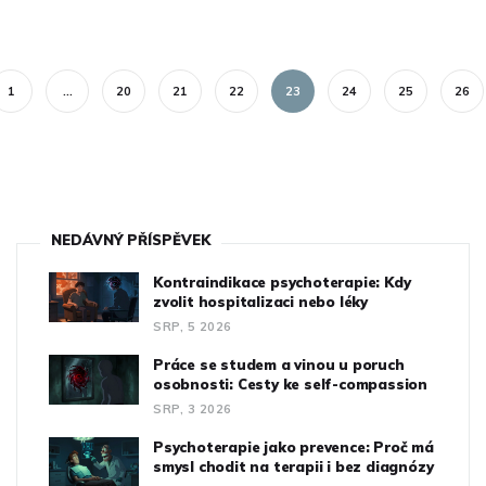
1
…
20
21
22
23
24
25
26
NEDÁVNÝ PŘÍSPĚVEK
Kontraindikace psychoterapie: Kdy
zvolit hospitalizaci nebo léky
SRP, 5 2026
Práce se studem a vinou u poruch
osobnosti: Cesty ke self-compassion
SRP, 3 2026
Psychoterapie jako prevence: Proč má
smysl chodit na terapii i bez diagnózy